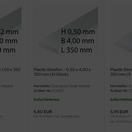
x 1,50 x 350
Plastik-Streifen - 0,50 x 4,00 x
Plastik-Stre
350 mm (10 Stück)
350 mm (9 
e Models
Hersteller:
Evergreen Scale Models
Hersteller:
Ev
Artikel-Nr.:
EVE127
Artikel-Nr.:
E
Sofort lieferbar
Sofort liefer
5,80 EUR
5,95 EUR
ten
inkl. 19 % MwSt. zzgl.
Versandkosten
1,89 EUR pro m
inkl. 19 % MwSt. 