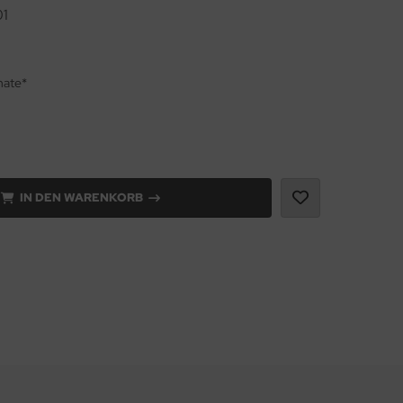
1
nate*
IN DEN WARENKORB