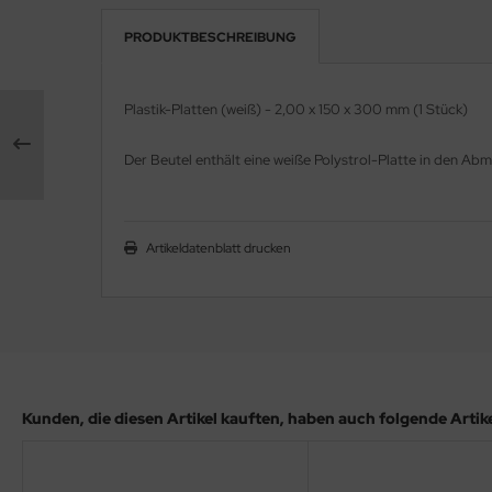
PRODUKTBESCHREIBUNG
e Field Model 1:35
rson Modelsport
bre Model - 1:35
assy Hobby
Plastik-Platten (weiß) - 2,00 x 150 x 300 mm (1 Stück)
ar Art / Glow 2B 1:35
MK
Der Beutel enthält eine weiße Polystrol-Platte in den 
nstige Hersteller
eatex
kom 1:35
s Werk
Artikeldatenblatt drucken
miya 1:35
luxe Materials
under Model 1:35
ODELKITS
umpeter 1:35
agon Models
Kunden, die diesen Artikel kauften, haben auch folgende Artikel
ezda 1:35
uard
behör Maßstab 1:35
ergreen Scale Models