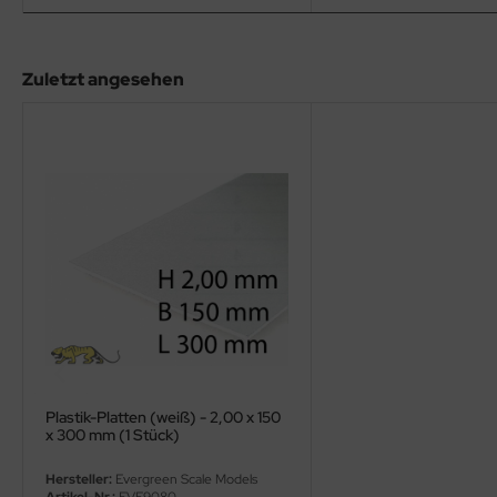
eat Wall Hobby
segawa
Zuletzt angesehen
ller
 Models
bby 2000
bby Boss
bby Craft
mbrol
LOVE KIT
Plastik-Platten (weiß) - 2,00 x 150
x 300 mm (1 Stück)
G Models
Hersteller:
Evergreen Scale Models
M
Artikel-Nr.:
EVE9080