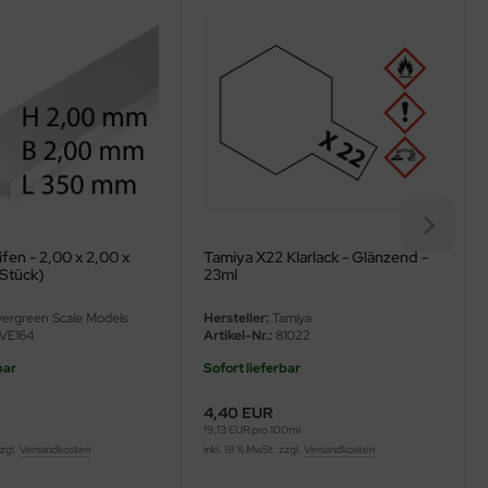
ifen - 2,00 x 2,00 x
Tamiya X22 Klarlack - Glänzend -
Stück)
23ml
ergreen Scale Models
Hersteller:
Tamiya
VE164
Artikel-Nr.:
81022
bar
Sofort lieferbar
4,40 EUR
19,13 EUR pro 100ml
zzgl.
Versandkosten
inkl. 19 % MwSt. zzgl.
Versandkosten