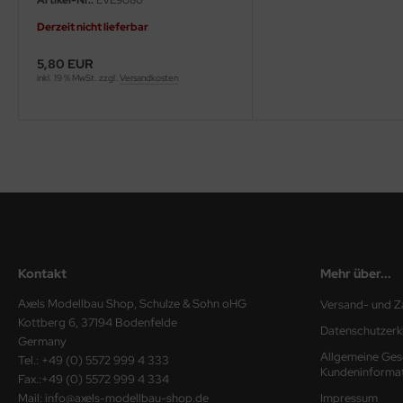
Derzeit nicht lieferbar
ini Model
5,80 EUR
leri
inkl. 19 % MwSt. zzgl.
Versandkosten
ata
O Collections
NETIC
tty Hawk Model
tare
Kontakt
Mehr über...
ick
Axels Modellbau Shop, Schulze & Sohn oHG
Versand- und Z
Kottberg 6, 37194 Bodenfelde
Datenschutzerk
gic Factory
Germany
Allgemeine Ges
Tel.: +49 (0) 5572 999 4 333
Kundeninforma
ASTER
Fax.:+49 (0) 5572 999 4 334
Mail: info@axels-modellbau-shop.de
Impressum