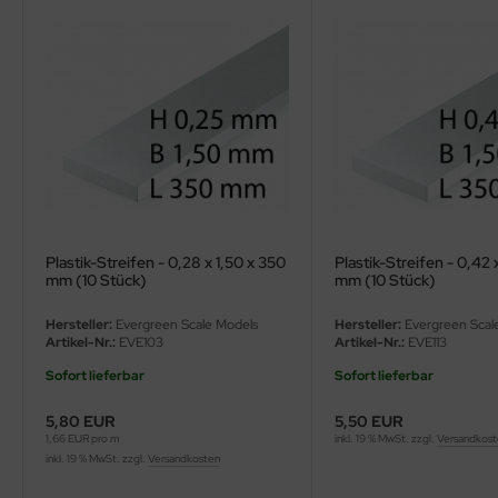
ler
yhawk
rces of Valor / Waltersons
re Hobby
eedom Model Kits
Plastik-Streifen - 0,28 x 1,50 x 350
Plastik-Streifen - 0,42 
jimi
mm (10 Stück)
mm (10 Stück)
ahleri
Hersteller:
Evergreen Scale Models
Hersteller:
Evergreen Scal
Artikel-Nr.:
EVE103
Artikel-Nr.:
EVE113
sPatch Models
Sofort lieferbar
Sofort lieferbar
cko Models
5,80 EUR
5,50 EUR
1,66 EUR pro m
inkl. 19 % MwSt. zzgl.
Versandkos
ow2B
inkl. 19 % MwSt. zzgl.
Versandkosten