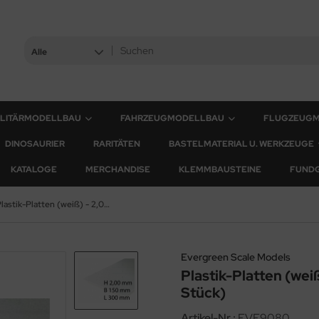
Alle
ILITÄRMODELLBAU
FAHRZEUGMODELLBAU
FLUGZEUG
DINOSAURIER
RARITÄTEN
BASTELMATERIAL U. WERKZEUGE
KATALOGE
MERCHANDISE
KLEMMBAUSTEINE
FUND
Plastik-Platten (weiß) - 2,00 x 150 x 300 mm (1 Stück)
Evergreen Scale Models
Plastik-Platten (wei
Stück)
Artikel-Nr.:
EVE9080