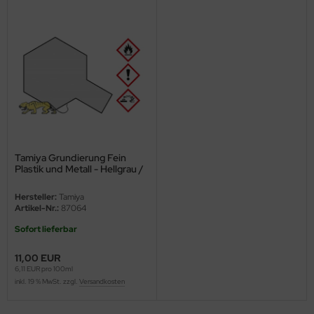
ster Box LTD
ster Tools
ng Model
liput
niArt
Tamiya Grundierung Fein
nicraft
Plastik und Metall - Hellgrau /
Fine Surface Primer L for
rage Hobby
Plastic & Metal - Light Grey -
Hersteller:
Tamiya
180ml
Artikel-Nr.:
87064
delcollect
Sofort lieferbar
ebius Models
11,00 EUR
6,11 EUR pro 100ml
PC
inkl. 19 % MwSt. zzgl.
Versandkosten
. Hobby / Gunze Sangyo