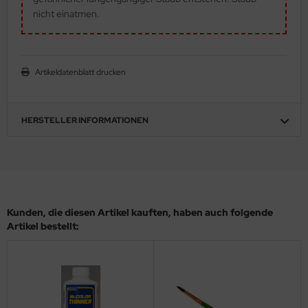
eat Wall Hobby
nicht einatmen.
segawa
ller
Artikeldatenblatt drucken
 Models
HERSTELLER INFORMATIONEN
bby 2000
bby Boss
bby Craft
mbrol
Kunden, die diesen Artikel kauften, haben auch folgende
Artikel bestellt:
LOVE KIT
G Models
M