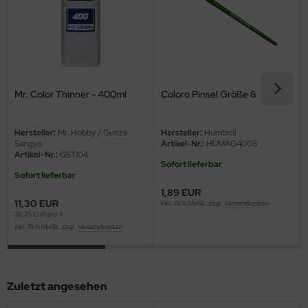
ini Model
leri
ata
Mr. Color Thinner - 400ml
Coloro Pinsel Größe 8
O Collections
Hersteller:
Mr. Hobby / Gunze
Hersteller:
Humbrol
NETIC
Sangyo
Artikel-Nr.:
HUMAG4008
Artikel-Nr.:
GST104
Sofort lieferbar
tty Hawk Model
Sofort lieferbar
1,89 EUR
tare
11,30 EUR
inkl. 19 % MwSt. zzgl.
Versandkosten
28,25 EUR pro 1l
inkl. 19 % MwSt. zzgl.
Versandkosten
ick
gic Factory
Zuletzt angesehen
ASTER