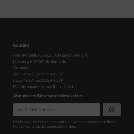
nu-Beemax
nda-Hobby
gasus Hobbies
Kontakt
atz Nunu
Axels Modellbau Shop, Schulze & Sohn oHG
Kottberg 6, 37194 Bodenfelde
usmodel
Germany
Tel.: +49 (0) 5572 999 4 333
ar Lights
Fax.:+49 (0) 5572 999 4 334
Mail: info@axels-modellbau-shop.de
ntos Model
Abonnieren Sie unseren Newsletter
vell
ich.Models
Der Newsletter ist kostenlos und kann jederzeit hier oder in Ihrem
Kundenkonto wieder abbestellt werden.
den