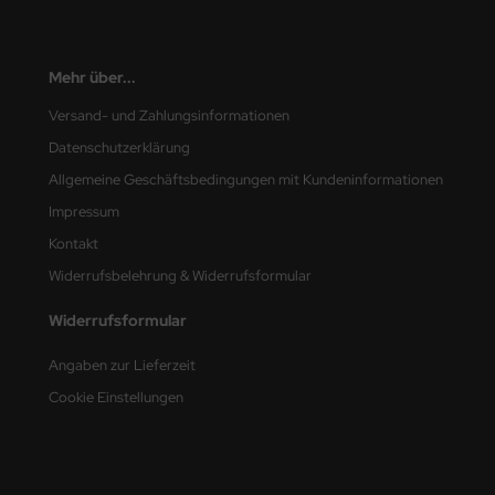
e Field Model
bre Model
Mehr über...
Versand- und Zahlungsinformationen
HUMO-Kits
Datenschutzerklärung
unkmodels
Allgemeine Geschäftsbedingungen mit Kundeninformationen
Impressum
ar Art
Kontakt
ecial Hobby
Widerrufsbelehrung & Widerrufsformular
ar-Decals
Widerrufsformular
yata
Angaben zur Lieferzeit
Cookie Einstellungen
kom
miya