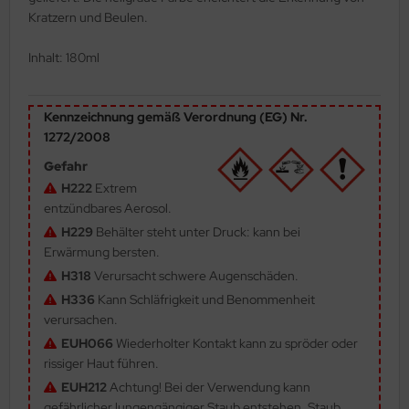
Kratzern und Beulen.
ler
Inhalt: 180ml
yhawk
rces of Valor / Waltersons
Kennzeichnung gemäß Verordnung (EG) Nr.
1272/2008
re Hobby
Gefahr
eedom Model Kits
H222
Extrem
entzündbares Aerosol.
jimi
H229
Behälter steht unter Druck: kann bei
Erwärmung bersten.
ahleri
H318
Verursacht schwere Augenschäden.
sPatch Models
H336
Kann Schläfrigkeit und Benommenheit
verursachen.
cko Models
EUH066
Wiederholter Kontakt kann zu spröder oder
rissiger Haut führen.
ow2B
EUH212
Achtung! Bei der Verwendung kann
gefährlicher lungengängiger Staub entstehen. Staub