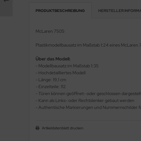
PRODUKTBESCHREIBUNG
HERSTELLER INFORM
e Field Model 1:35
rson Modelsport
bre Model - 1:35
assy Hobby
McLaren 750S
ar Art / Glow 2B 1:35
MK
Plastikmodellbausatz im Maßstab 1:24 eines McLaren 
nstige Hersteller
eatex
Über das Modell:
- Modellbausatz im Maßstab 1:35
kom 1:35
s Werk
- Hochdetailliertes Modell
- Länge: 19,1 cm
miya 1:35
luxe Materials
- Einzelteile: 112
- Türen können geöffnet- oder geschlossen dargestel
under Model 1:35
ODELKITS
- Kann als Links- oder Rechtslenker gebaut werden
umpeter 1:35
- Authentische Markierungen und Nummernschilder für
agon Models
ezda 1:35
uard
Artikeldatenblatt drucken
behör Maßstab 1:35
ergreen Scale Models