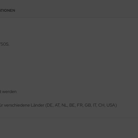
ATIONEN
750S.
lt werden
 verschiedene Länder (DE, AT, NL, BE, FR, GB, IT, CH, USA)