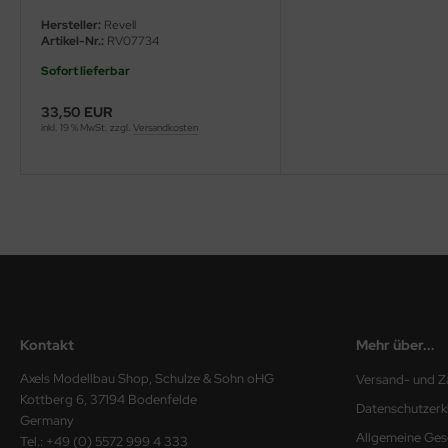
eat Wall Hobby
Hersteller:
Revell
Artikel-Nr.:
RV07734
segawa
Sofort lieferbar
ller
33,50 EUR
inkl. 19 % MwSt. zzgl.
Versandkosten
 Models
bby 2000
bby Boss
bby Craft
mbrol
Kontakt
Mehr über...
LOVE KIT
Axels Modellbau Shop, Schulze & Sohn oHG
Versand- und Z
G Models
Kottberg 6, 37194 Bodenfelde
Datenschutzerk
Germany
M
Allgemeine Ges
Tel.: +49 (0) 5572 999 4 333