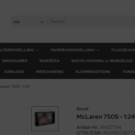
Alle
ILITÄRMODELLBAU
FAHRZEUGMODELLBAU
FLUGZEUG
DINOSAURIER
RARITÄTEN
BASTELMATERIAL U. WERKZEUGE
KATALOGE
MERCHANDISE
KLEMMBAUSTEINE
FUND
Laren 750S - 1:24
Revell
McLaren 750S - 1:24
Artikel-Nr.:
RV07734
GTIN/EAN:
4009803077