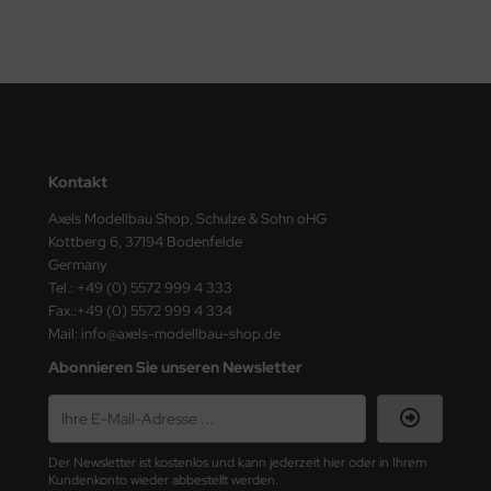
ster Box LTD
ster Tools
ng Model
liput
Kontakt
niArt
Axels Modellbau Shop, Schulze & Sohn oHG
Kottberg 6, 37194 Bodenfelde
nicraft
Germany
Tel.: +49 (0) 5572 999 4 333
rage Hobby
Fax.:+49 (0) 5572 999 4 334
Mail: info@axels-modellbau-shop.de
delcollect
Abonnieren Sie unseren Newsletter
ebius Models
PC
Der Newsletter ist kostenlos und kann jederzeit hier oder in Ihrem
Kundenkonto wieder abbestellt werden.
. Hobby / Gunze Sangyo