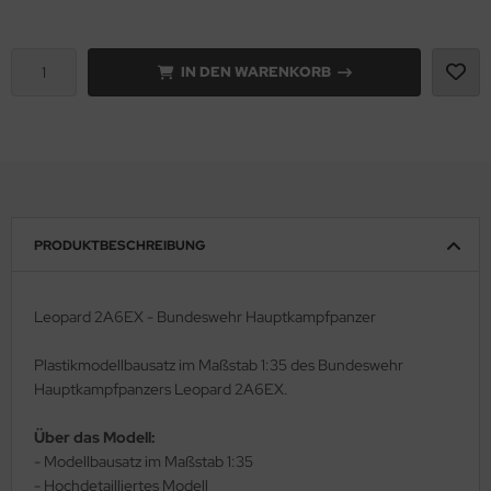
rson Modelsport
IN DEN WARENKORB
assy Hobby
MK
eatex
s Werk
PRODUKTBESCHREIBUNG
luxe Materials
Leopard 2A6EX - Bundeswehr Hauptkampfpanzer
ODELKITS
Plastikmodellbausatz im Maßstab 1:35 des Bundeswehr
agon Models
Hauptkampfpanzers Leopard 2A6EX.
uard
Über das Modell:
- Modellbausatz im Maßstab 1:35
ergreen Scale Models
- Hochdetailliertes Modell