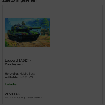
Zuletzt angesehen
ini Model
leri
ata
O Collections
NETIC
tty Hawk Model
Leopard 2A6EX -
Bundeswehr
tare
Hauptkampfpanzer - 1:35
Hersteller:
Hobby Boss
Artikel-Nr.:
HB82403
ick
Lieferbar
gic Factory
21,50 EUR
ASTER
inkl. 19 % MwSt. zzgl.
Versandkosten