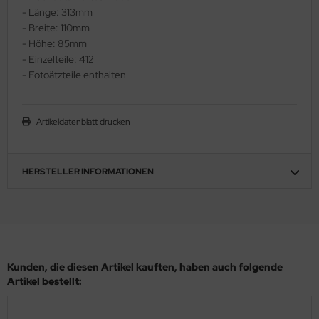
- Länge: 313mm
ler
- Breite: 110mm
- Höhe: 85mm
yhawk
- Einzelteile: 412
- Fotoätzteile enthalten
rces of Valor / Waltersons
re Hobby
Artikeldatenblatt drucken
eedom Model Kits
jimi
HERSTELLER INFORMATIONEN
ahleri
sPatch Models
cko Models
Kunden, die diesen Artikel kauften, haben auch folgende
Artikel bestellt:
ow2B