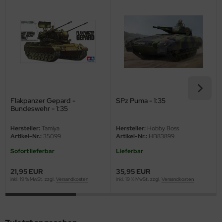
eat Wall Hobby
segawa
ller
 Models
bby 2000
Flakpanzer Gepard -
SPz Puma - 1:35
Bundeswehr - 1:35
bby Boss
Hersteller:
Tamiya
Hersteller:
Hobby Boss
bby Craft
Artikel-Nr.:
35099
Artikel-Nr.:
HB83899
Sofort lieferbar
Lieferbar
mbrol
21,95 EUR
35,95 EUR
LOVE KIT
inkl. 19 % MwSt. zzgl.
Versandkosten
inkl. 19 % MwSt. zzgl.
Versandkosten
G Models
M