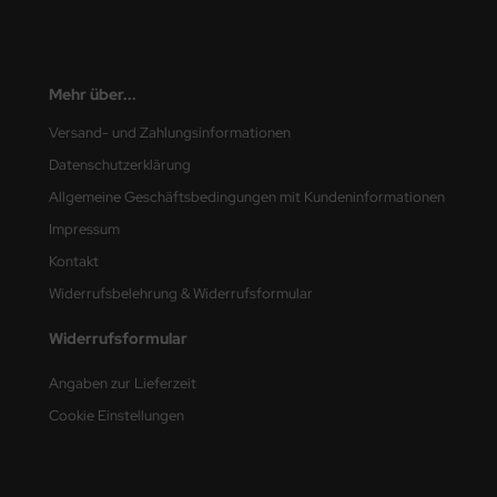
nu-Beemax
nda-Hobby
Mehr über...
Versand- und Zahlungsinformationen
gasus Hobbies
Datenschutzerklärung
atz Nunu
Allgemeine Geschäftsbedingungen mit Kundeninformationen
Impressum
usmodel
Kontakt
ar Lights
Widerrufsbelehrung & Widerrufsformular
ntos Model
Widerrufsformular
vell
Angaben zur Lieferzeit
Cookie Einstellungen
ich.Models
den