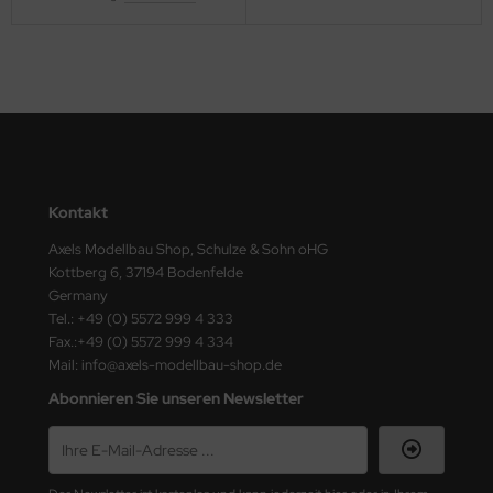
ster Box LTD
ster Tools
ng Model
liput
niArt
Kontakt
Axels Modellbau Shop, Schulze & Sohn oHG
nicraft
Kottberg 6, 37194 Bodenfelde
Germany
rage Hobby
Tel.: +49 (0) 5572 999 4 333
Fax.:+49 (0) 5572 999 4 334
delcollect
Mail: info@axels-modellbau-shop.de
ebius Models
Abonnieren Sie unseren Newsletter
PC
. Hobby / Gunze Sangyo