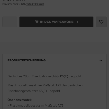
inkl. 19 % MwSt. zzgl.
Versandkosten
e Field Model 1:35
rson Modelsport
bre Model - 1:35
assy Hobby
IN DEN WARENKORB
ar Art / Glow 2B 1:35
MK
nstige Hersteller
eatex
kom 1:35
s Werk
PRODUKTBESCHREIBUNG
miya 1:35
luxe Materials
under Model 1:35
ODELKITS
Deutsches 28cm Eisenbahngeschütz K5(E) Leopold
umpeter 1:35
agon Models
Plastikmodellbausatz im Maßstab 1:72 des deutschen
Eisenbahngeschützes K5(E) Leopold.
ezda 1:35
uard
Über das Modell:
behör Maßstab 1:35
ergreen Scale Models
-
Plastikmodellbausatz im Maßstab 1:72