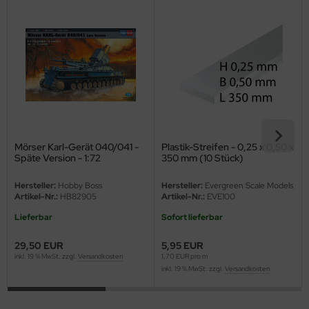
eat Wall Hobby
segawa
ller
 Models
bby 2000
Mörser Karl-Gerät 040/041 -
Plastik-Streifen - 0,25 x 0,50 x
bby Boss
Späte Version - 1:72
350 mm (10 Stück)
bby Craft
Hersteller:
Hobby Boss
Hersteller:
Evergreen Scale Models
Artikel-Nr.:
HB82905
Artikel-Nr.:
EVE100
mbrol
Lieferbar
Sofort lieferbar
LOVE KIT
29,50 EUR
5,95 EUR
inkl. 19 % MwSt. zzgl.
Versandkosten
1,70 EUR pro m
inkl. 19 % MwSt. zzgl.
Versandkosten
G Models
M