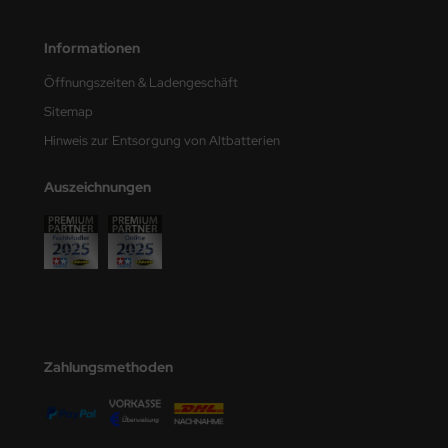
e Field Model
Informationen
bre Model
Öffnungszeiten & Ladengeschäft
HUMO-Kits
Sitemap
Hinweis zur Entsorgung von Altbatterien
unkmodels
Auszeichnungen
ar Art
ecial Hobby
ar-Decals
yata
kom
Zahlungsmethoden
miya