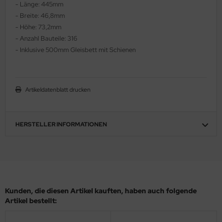
- Länge: 445mm
ler
- Breite: 46,8mm
- Höhe: 73,2mm
yhawk
- Anzahl Bauteile: 316
- Inklusive 500mm Gleisbett mit Schienen
rces of Valor / Waltersons
re Hobby
Artikeldatenblatt drucken
eedom Model Kits
jimi
HERSTELLER INFORMATIONEN
ahleri
sPatch Models
cko Models
Kunden, die diesen Artikel kauften, haben auch folgende
Artikel bestellt:
ow2B