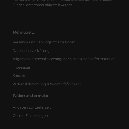
Der Newsletter ist kostenlos und kann jederzeit hier oder in Ihrem
Kundenkonto wieder abbestellt werden.
nu-Beemax
nda-Hobby
Mehr über...
gasus Hobbies
Versand- und Zahlungsinformationen
atz Nunu
Datenschutzerklärung
Allgemeine Geschäftsbedingungen mit Kundeninformationen
usmodel
Impressum
ar Lights
Kontakt
Widerrufsbelehrung & Widerrufsformular
ntos Model
Widerrufsformular
vell
Angaben zur Lieferzeit
ich.Models
Cookie Einstellungen
den