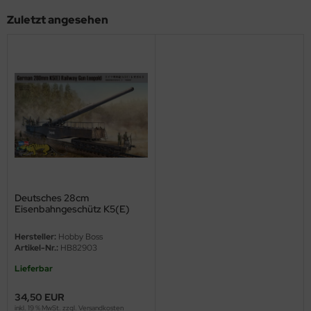
Zuletzt angesehen
ini Model
leri
ata
O Collections
NETIC
tty Hawk Model
Deutsches 28cm
tare
Eisenbahngeschütz K5(E)
Leopold - 1:72
ick
Hersteller:
Hobby Boss
Artikel-Nr.:
HB82903
gic Factory
Lieferbar
ASTER
34,50 EUR
inkl. 19 % MwSt. zzgl.
Versandkosten