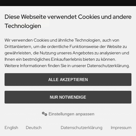
undermodel
Versandmöglichkeiten
ger Model
Diese Webseite verwendet Cookies und andere
Technologien
umpeter
lejo
Wir verwenden Cookies und ähnliche Technologien, auch von
Social Media
Drittanbietern, um die ordentliche Funktionsweise der Website zu
spid Models
gewährleisten, die Nutzung unseres Angebotes zu analysieren und
Ihnen ein bestmögliches Einkaufserlebnis bieten zu können.
Weitere Informationen finden Sie in unserer Datenschutzerklärung.
ezda
ALLE AKZEPTIEREN
*Gilt für Lieferungen innerhalb Deutschlands. Lieferzeiten für andere Länder und
Informationen zur Berechnung des Liefertermins siehe hier:
Angaben zur Lieferzeit.
NUR NOTWENDIGE
Alle Preise inkl. gesetzl. MwSt. zzgl.
Versandkosten
. Die durchgestrichenen Preise
entsprechen dem bisherigen Preis bei Axels Modellbau Shop.
Einstellungen anpassen
Axels Modellbau Shop © 2026 | Template based on modified eCommerce Shopsoftware
2025-2026 by Axel's Modellbau Shop Schulze & Sohn OHG
mod
ified eCommerce Shopsoftware © 2009-2026
English
Deutsch
Datenschutzerklärung
Impressum