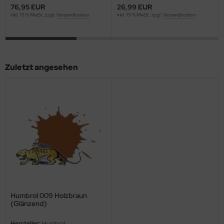
76,95 EUR
26,99 EUR
ini Model
inkl. 19 % MwSt. zzgl.
Versandkosten
inkl. 19 % MwSt. zzgl.
Versandkosten
leri
ata
Zuletzt angesehen
O Collections
NETIC
tty Hawk Model
tare
ick
gic Factory
Humbrol 009 Holzbraun
(Glänzend)
ASTER
Hersteller:
Humbrol