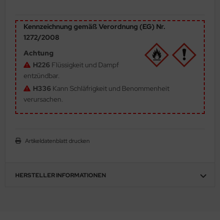
ler
Kennzeichnung gemäß Verordnung (EG) Nr.
yhawk
1272/2008
Achtung
rces of Valor / Waltersons
H226
Flüssigkeit und Dampf
re Hobby
entzündbar.
H336
Kann Schläfrigkeit und Benommenheit
eedom Model Kits
verursachen.
jimi
ahleri
Artikeldatenblatt drucken
sPatch Models
HERSTELLER INFORMATIONEN
cko Models
ow2B