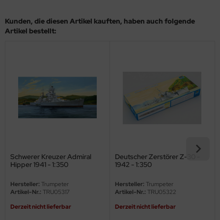
eat Wall Hobby
Kunden, die diesen Artikel kauften, haben auch folgende
segawa
Artikel bestellt:
ller
 Models
bby 2000
bby Boss
bby Craft
mbrol
Schwerer Kreuzer Admiral
Deutscher Zerstörer Z-30 -
Hipper 1941 - 1:350
1942 - 1:350
LOVE KIT
Hersteller:
Trumpeter
Hersteller:
Trumpeter
Artikel-Nr.:
TRU05317
Artikel-Nr.:
TRU05322
G Models
Derzeit nicht lieferbar
Derzeit nicht lieferbar
M