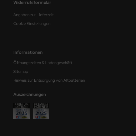
Widerrufsformular
e Field Model
Angaben zur Lieferzeit
bre Model
Cookie Einstellungen
HUMO-Kits
unkmodels
Informationen
ar Art
Öffnungszeiten & Ladengeschäft
ecial Hobby
Sitemap
Hinweis zur Entsorgung von Altbatterien
ar-Decals
Auszeichnungen
yata
kom
miya