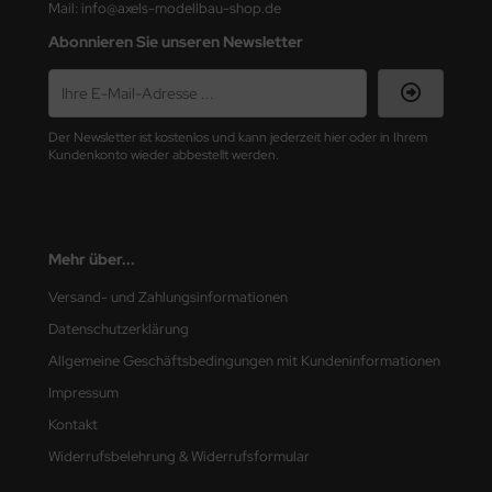
Mail: info@axels-modellbau-shop.de
Abonnieren Sie unseren Newsletter
nu-Beemax
nda-Hobby
gasus Hobbies
Der Newsletter ist kostenlos und kann jederzeit hier oder in Ihrem
Kundenkonto wieder abbestellt werden.
atz Nunu
usmodel
Mehr über...
ar Lights
Versand- und Zahlungsinformationen
ntos Model
Datenschutzerklärung
Allgemeine Geschäftsbedingungen mit Kundeninformationen
vell
Impressum
ich.Models
Kontakt
Widerrufsbelehrung & Widerrufsformular
den