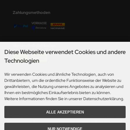
undermodel
Zahlungsmethoden
ger Model
umpeter
lejo
Versandmöglichkeiten
spid Models
Diese Webseite verwendet Cookies und andere
Technologien
ezda
Wir verwenden Cookies und ähnliche Technologien, auch von
Social Media
Drittanbietern, um die ordentliche Funktionsweise der Website zu
gewährleisten, die Nutzung unseres Angebotes zu analysieren und
Ihnen ein bestmögliches Einkaufserlebnis bieten zu können.
Weitere Informationen finden Sie in unserer Datenschutzerklärung.
ALLE AKZEPTIEREN
*Gilt für Lieferungen innerhalb Deutschlands. Lieferzeiten für andere Länder und
Informationen zur Berechnung des Liefertermins siehe hier:
Angaben zur Lieferzeit.
NUR NOTWENDIGE