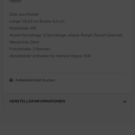
Hipper.
ler
Über das Modell:
yhawk
Länge: 58,83 cm Breite: 6,6 cm
Plastikteile: 418
rces of Valor / Waltersons
Anzahl Spritzlinge: 12 Spritzlinge, oberer Rumpf, Rumpf Unterteil,
Wasserlinie, Deck
re Hobby
Fotoätzteile: 3 Rahmen
Abziehbilder enthalten für Admiral Hipper 1941
eedom Model Kits
jimi
Artikeldatenblatt drucken
ahleri
sPatch Models
HERSTELLER INFORMATIONEN
cko Models
ow2B