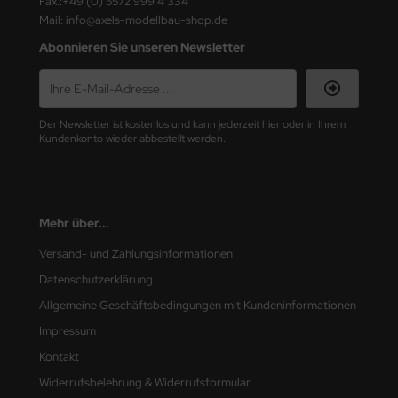
Fax.:+49 (0) 5572 999 4 334
e Field Model
Mail: info@axels-modellbau-shop.de
Abonnieren Sie unseren Newsletter
bre Model
HUMO-Kits
Der Newsletter ist kostenlos und kann jederzeit hier oder in Ihrem
unkmodels
Kundenkonto wieder abbestellt werden.
ar Art
ecial Hobby
Mehr über...
ar-Decals
Versand- und Zahlungsinformationen
Datenschutzerklärung
yata
Allgemeine Geschäftsbedingungen mit Kundeninformationen
kom
Impressum
Kontakt
miya
Widerrufsbelehrung & Widerrufsformular