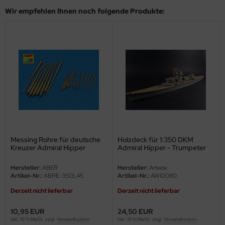
eat Wall Hobby
Wir empfehlen Ihnen noch folgende Produkte:
segawa
ller
 Models
bby 2000
bby Boss
bby Craft
Messing Rohre für deutsche
Holzdeck für 1:350 DKM
Kreuzer Admiral Hipper
Admiral Hipper - Trumpeter
mbrol
Klasse - 1:350
05317 - 1:350
Hersteller:
ABER
Hersteller:
Artwox
LOVE KIT
Artikel-Nr.:
ABRE-350L45
Artikel-Nr.:
AW10080
Derzeit nicht lieferbar
Derzeit nicht lieferbar
G Models
10,95 EUR
24,50 EUR
M
inkl. 19 % MwSt. zzgl.
Versandkosten
inkl. 19 % MwSt. zzgl.
Versandkosten