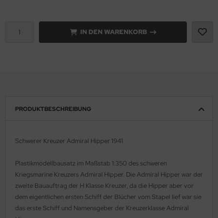
e Field Model 1:35
rson Modelsport
IN DEN WARENKORB
bre Model - 1:35
assy Hobby
ar Art / Glow 2B 1:35
MK
nstige Hersteller
eatex
kom 1:35
s Werk
PRODUKTBESCHREIBUNG
miya 1:35
luxe Materials
Schwerer Kreuzer Admiral Hipper 1941
under Model 1:35
ODELKITS
Plastikmodellbausatz im Maßstab 1:350 des schweren
umpeter 1:35
agon Models
Kriegsmarine Kreuzers Admiral Hipper. Die Admiral Hipper war der
zweite Bauauftrag der H Klasse Kreuzer, da die Hipper aber vor
ezda 1:35
uard
dem eigentlichen ersten Schiff der Blücher vom Stapel lief war sie
behör Maßstab 1:35
das erste Schiff und Namensgeber der Kreuzerklasse Admiral
ergreen Scale Models