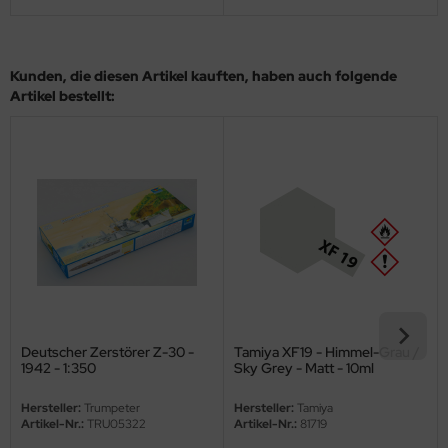
ini Model
leri
Kunden, die diesen Artikel kauften, haben auch folgende
Artikel bestellt:
ata
O Collections
NETIC
tty Hawk Model
tare
ick
Deutscher Zerstörer Z-30 -
Tamiya XF19 - Himmel-Grau /
1942 - 1:350
Sky Grey - Matt - 10ml
gic Factory
Hersteller:
Trumpeter
Hersteller:
Tamiya
ASTER
Artikel-Nr.:
TRU05322
Artikel-Nr.:
81719