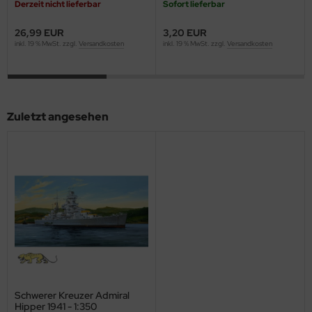
Derzeit nicht lieferbar
Sofort lieferbar
ster Box LTD
26,99 EUR
3,20 EUR
ster Tools
inkl. 19 % MwSt. zzgl.
Versandkosten
inkl. 19 % MwSt. zzgl.
Versandkosten
ng Model
liput
Zuletzt angesehen
niArt
nicraft
rage Hobby
delcollect
ebius Models
PC
Schwerer Kreuzer Admiral
Hipper 1941 - 1:350
. Hobby / Gunze Sangyo