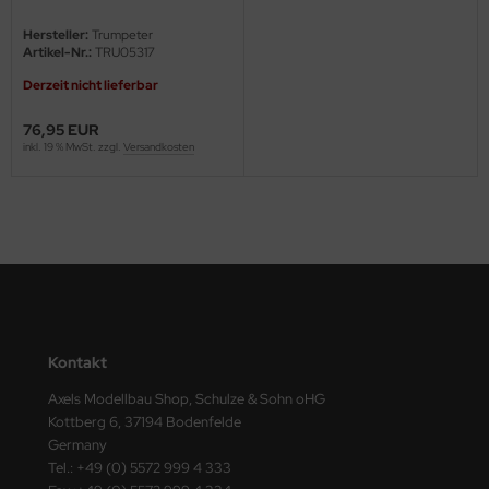
Hersteller:
Trumpeter
nu-Beemax
Artikel-Nr.:
TRU05317
Derzeit nicht lieferbar
nda-Hobby
76,95 EUR
gasus Hobbies
inkl. 19 % MwSt. zzgl.
Versandkosten
atz Nunu
usmodel
ar Lights
ntos Model
Kontakt
vell
Axels Modellbau Shop, Schulze & Sohn oHG
ich.Models
Kottberg 6, 37194 Bodenfelde
Germany
den
Tel.: +49 (0) 5572 999 4 333