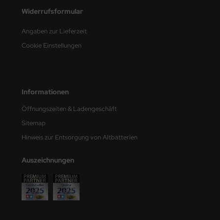
undermodel
Widerrufsformular
ger Model
Angaben zur Lieferzeit
umpeter
Cookie Einstellungen
lejo
spid Models
Informationen
ezda
Öffnungszeiten & Ladengeschäft
Sitemap
Hinweis zur Entsorgung von Altbatterien
Auszeichnungen