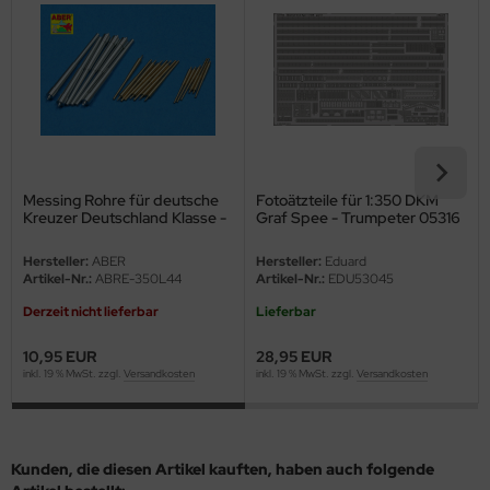
eat Wall Hobby
segawa
ller
 Models
bby 2000
Messing Rohre für deutsche
Fotoätzteile für 1:350 DKM
Kreuzer Deutschland Klasse -
Graf Spee - Trumpeter 05316
1:350
- 1:350
bby Boss
Hersteller:
ABER
Hersteller:
Eduard
Artikel-Nr.:
ABRE-350L44
Artikel-Nr.:
EDU53045
bby Craft
Derzeit nicht lieferbar
Lieferbar
mbrol
10,95 EUR
28,95 EUR
inkl. 19 % MwSt. zzgl.
Versandkosten
inkl. 19 % MwSt. zzgl.
Versandkosten
LOVE KIT
G Models
Kunden, die diesen Artikel kauften, haben auch folgende
M