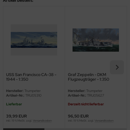
Artikel bestellt:
ini Model
leri
ata
O Collections
NETIC
tty Hawk Model
USS San Francisco CA-38 -
Graf Zeppelin - DKM
1944 - 1:350
Flugzeugträger - 1:350
tare
Hersteller:
Trumpeter
Hersteller:
Trumpeter
Artikel-Nr.:
TRU05310
Artikel-Nr.:
TRU05627
ick
Lieferbar
Derzeit nicht lieferbar
gic Factory
39,99 EUR
96,50 EUR
inkl. 19 % MwSt. zzgl.
Versandkosten
inkl. 19 % MwSt. zzgl.
Versandkosten
ASTER