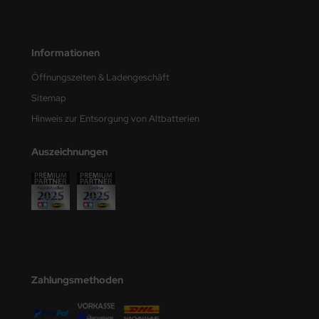
undermodel
ger Model
Informationen
umpeter
Öffnungszeiten & Ladengeschäft
lejo
Sitemap
Hinweis zur Entsorgung von Altbatterien
spid Models
Auszeichnungen
ezda
Zahlungsmethoden