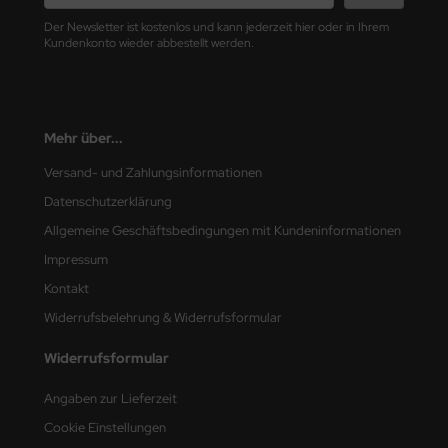
e Field Model
Der Newsletter ist kostenlos und kann jederzeit hier oder in Ihrem
Kundenkonto wieder abbestellt werden.
bre Model
HUMO-Kits
Mehr über...
unkmodels
Versand- und Zahlungsinformationen
ar Art
Datenschutzerklärung
Allgemeine Geschäftsbedingungen mit Kundeninformationen
ecial Hobby
Impressum
ar-Decals
Kontakt
Widerrufsbelehrung & Widerrufsformular
yata
Widerrufsformular
kom
Angaben zur Lieferzeit
miya
Cookie Einstellungen