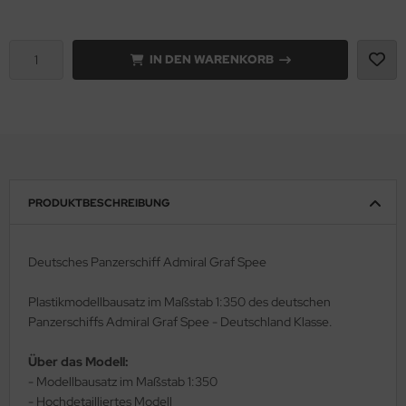
e Field Model 1:35
rson Modelsport
IN DEN WARENKORB
bre Model - 1:35
assy Hobby
ar Art / Glow 2B 1:35
MK
nstige Hersteller
eatex
kom 1:35
s Werk
PRODUKTBESCHREIBUNG
miya 1:35
luxe Materials
Deutsches Panzerschiff Admiral Graf Spee
under Model 1:35
ODELKITS
Plastikmodellbausatz im Maßstab 1:350 des deutschen
umpeter 1:35
agon Models
Panzerschiffs Admiral Graf Spee - Deutschland Klasse.
ezda 1:35
uard
Über das Modell:
- Modellbausatz im Maßstab 1:350
behör Maßstab 1:35
ergreen Scale Models
- Hochdetailliertes Modell