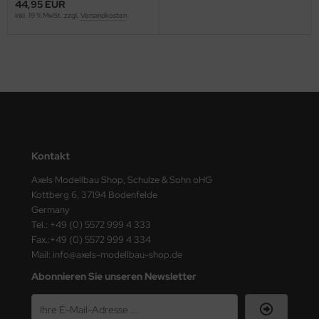
44,95 EUR
inkl. 19 % MwSt. zzgl.
Versandkosten
nu-Beemax
nda-Hobby
gasus Hobbies
atz Nunu
usmodel
Kontakt
Axels Modellbau Shop, Schulze & Sohn oHG
ar Lights
Kottberg 6, 37194 Bodenfelde
Germany
ntos Model
Tel.: +49 (0) 5572 999 4 333
Fax.:+49 (0) 5572 999 4 334
vell
Mail: info@axels-modellbau-shop.de
ich.Models
Abonnieren Sie unseren Newsletter
den