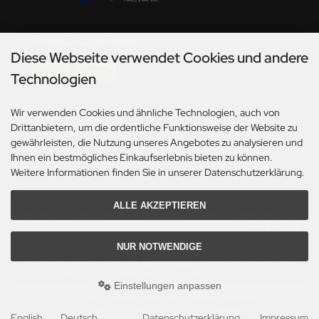
Versandmöglichkeiten
Diese Webseite verwendet Cookies und andere
Technologien
Wir verwenden Cookies und ähnliche Technologien, auch von
Social Media
Drittanbietern, um die ordentliche Funktionsweise der Website zu
gewährleisten, die Nutzung unseres Angebotes zu analysieren und
Ihnen ein bestmögliches Einkaufserlebnis bieten zu können.
Weitere Informationen finden Sie in unserer Datenschutzerklärung.
ALLE AKZEPTIEREN
*Gilt für Lieferungen innerhalb Deutschlands. Lieferzeiten für andere Länder und
Informationen zur Berechnung des Liefertermins siehe hier:
Angaben zur Lieferzeit.
NUR NOTWENDIGE
Alle Preise inkl. gesetzl. MwSt. zzgl.
Versandkosten
. Die durchgestrichenen Preise
entsprechen dem bisherigen Preis bei Axels Modellbau Shop.
Einstellungen anpassen
Axels Modellbau Shop © 2026 | Template based on modified eCommerce Shopsoftware
2025-2026 by Axel's Modellbau Shop Schulze & Sohn OHG
mod
ified eCommerce Shopsoftware © 2009-2026
English
Deutsch
Datenschutzerklärung
Impressum