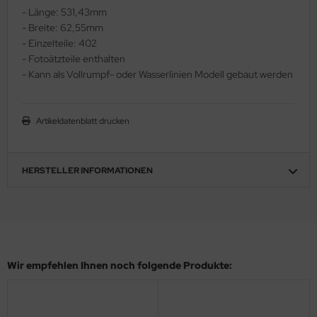
- Länge: 531,43mm
ler
- Breite: 62,55mm
- Einzelteile: 402
yhawk
- Fotoätzteile enthalten
- Kann als Vollrumpf- oder Wasserlinien Modell gebaut werden
rces of Valor / Waltersons
re Hobby
Artikeldatenblatt drucken
eedom Model Kits
jimi
HERSTELLER INFORMATIONEN
ahleri
sPatch Models
cko Models
Wir empfehlen Ihnen noch folgende Produkte:
ow2B