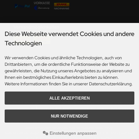
undermodel
ger Model
Versandmöglichkeiten
umpeter
Diese Webseite verwendet Cookies und andere
lejo
Technologien
spid Models
Wir verwenden Cookies und ähnliche Technologien, auch von
Social Media
Drittanbietern, um die ordentliche Funktionsweise der Website zu
ezda
gewährleisten, die Nutzung unseres Angebotes zu analysieren und
Ihnen ein bestmögliches Einkaufserlebnis bieten zu können.
Weitere Informationen finden Sie in unserer Datenschutzerklärung.
ALLE AKZEPTIEREN
*Gilt für Lieferungen innerhalb Deutschlands. Lieferzeiten für andere Länder und
Informationen zur Berechnung des Liefertermins siehe hier:
Angaben zur Lieferzeit.
NUR NOTWENDIGE
Alle Preise inkl. gesetzl. MwSt. zzgl.
Versandkosten
. Die durchgestrichenen Preise
entsprechen dem bisherigen Preis bei Axels Modellbau Shop.
Einstellungen anpassen
Axels Modellbau Shop © 2026 | Template based on modified eCommerce Shopsoftware
2025-2026 by Axel's Modellbau Shop Schulze & Sohn OHG