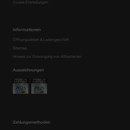
Cookie Einstellungen
e Field Model
bre Model
Informationen
HUMO-Kits
Öffnungszeiten & Ladengeschäft
unkmodels
Sitemap
ar Art
Hinweis zur Entsorgung von Altbatterien
ecial Hobby
Auszeichnungen
ar-Decals
yata
kom
miya
Zahlungsmethoden