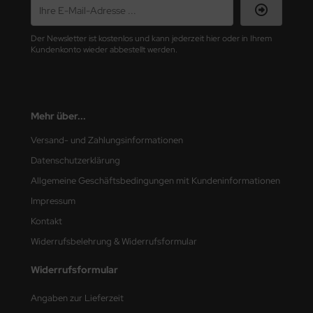
nu-Beemax
Der Newsletter ist kostenlos und kann jederzeit hier oder in Ihrem
Kundenkonto wieder abbestellt werden.
nda-Hobby
gasus Hobbies
Mehr über...
atz Nunu
Versand- und Zahlungsinformationen
usmodel
Datenschutzerklärung
ar Lights
Allgemeine Geschäftsbedingungen mit Kundeninformationen
Impressum
ntos Model
Kontakt
vell
Widerrufsbelehrung & Widerrufsformular
ich.Models
Widerrufsformular
den
Angaben zur Lieferzeit