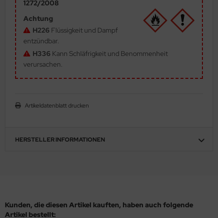
1272/2008
ler
Achtung
H226
Flüssigkeit und Dampf
yhawk
entzündbar.
H336
Kann Schläfrigkeit und Benommenheit
rces of Valor / Waltersons
verursachen.
re Hobby
eedom Model Kits
Artikeldatenblatt drucken
jimi
ahleri
HERSTELLER INFORMATIONEN
sPatch Models
cko Models
ow2B
Kunden, die diesen Artikel kauften, haben auch folgende
Artikel bestellt: