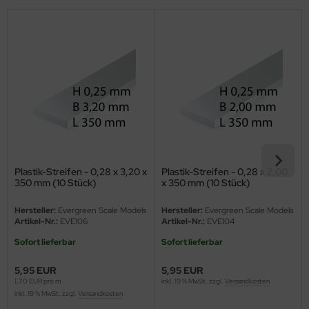
eat Wall Hobby
segawa
ller
 Models
bby 2000
bby Boss
Plastik-Streifen - 0,28 x 3,20 x
Plastik-Streifen - 0,28 x 2,00
bby Craft
350 mm (10 Stück)
x 350 mm (10 Stück)
Hersteller:
Evergreen Scale Models
Hersteller:
Evergreen Scale Models
mbrol
Artikel-Nr.:
EVE106
Artikel-Nr.:
EVE104
LOVE KIT
Sofort lieferbar
Sofort lieferbar
5,95 EUR
5,95 EUR
G Models
1,70 EUR pro m
inkl. 19 % MwSt. zzgl.
Versandkosten
inkl. 19 % MwSt. zzgl.
Versandkosten
M