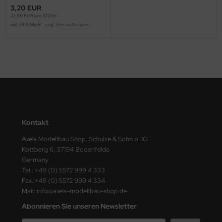
ster Box LTD
3,20 EUR
22,86 EUR pro 100ml
inkl. 19 % MwSt. zzgl.
Versandkosten
ster Tools
ng Model
liput
niArt
nicraft
Kontakt
rage Hobby
Axels Modellbau Shop, Schulze & Sohn oHG
Kottberg 6, 37194 Bodenfelde
delcollect
Germany
Tel.: +49 (0) 5572 999 4 333
ebius Models
Fax.:+49 (0) 5572 999 4 334
Mail: info@axels-modellbau-shop.de
PC
Abonnieren Sie unseren Newsletter
. Hobby / Gunze Sangyo