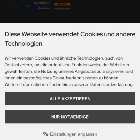
undermodel
ger Model
Versandmöglichkeiten
umpeter
Diese Webseite verwendet Cookies und andere
lejo
Technologien
spid Models
Wir verwenden Cookies und ähnliche Technologien, auch von
Social Media
Drittanbietern, um die ordentliche Funktionsweise der Website zu
ezda
gewährleisten, die Nutzung unseres Angebotes zu analysieren und
Ihnen ein bestmögliches Einkaufserlebnis bieten zu können.
Weitere Informationen finden Sie in unserer Datenschutzerklärung.
ALLE AKZEPTIEREN
*Gilt für Lieferungen innerhalb Deutschlands. Lieferzeiten für andere Länder und
Informationen zur Berechnung des Liefertermins siehe hier:
Angaben zur Lieferzeit.
NUR NOTWENDIGE
Alle Preise inkl. gesetzl. MwSt. zzgl.
Versandkosten
. Die durchgestrichenen Preise
entsprechen dem bisherigen Preis bei Axels Modellbau Shop.
Einstellungen anpassen
Axels Modellbau Shop © 2026 | Template based on modified eCommerce Shopsoftware
2025-2026 by Axel's Modellbau Shop Schulze & Sohn OHG