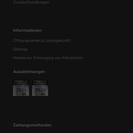
Cookie Einstellungen
e Field Model
bre Model
Informationen
HUMO-Kits
Öffnungszeiten & Ladengeschäft
unkmodels
Sitemap
ar Art
Hinweis zur Entsorgung von Altbatterien
ecial Hobby
Auszeichnungen
ar-Decals
yata
kom
miya
Zahlungsmethoden