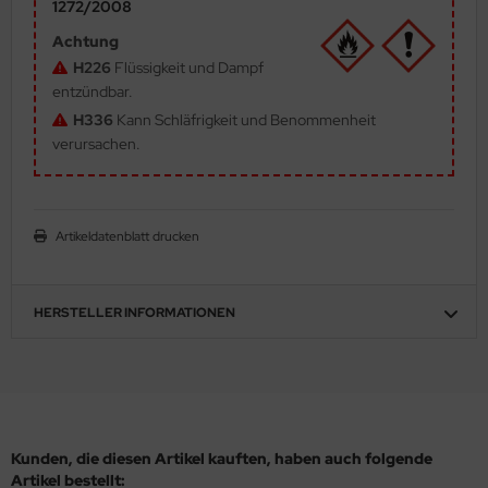
1272/2008
ler
Achtung
H226
Flüssigkeit und Dampf
yhawk
entzündbar.
H336
Kann Schläfrigkeit und Benommenheit
rces of Valor / Waltersons
verursachen.
re Hobby
eedom Model Kits
Artikeldatenblatt drucken
jimi
ahleri
HERSTELLER INFORMATIONEN
sPatch Models
cko Models
ow2B
Kunden, die diesen Artikel kauften, haben auch folgende
Artikel bestellt: