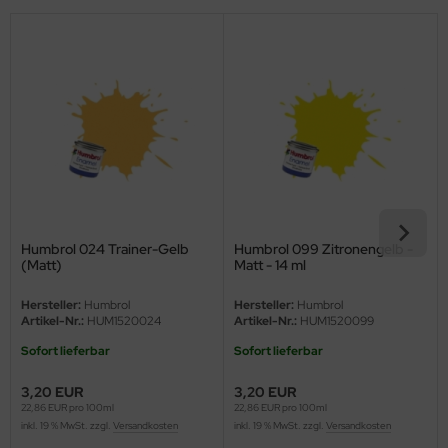
eat Wall Hobby
segawa
ller
 Models
bby 2000
bby Boss
Humbrol 024 Trainer-Gelb
Humbrol 099 Zitronengelb -
bby Craft
(Matt)
Matt - 14 ml
Hersteller:
Humbrol
Hersteller:
Humbrol
mbrol
Artikel-Nr.:
HUM1520024
Artikel-Nr.:
HUM1520099
LOVE KIT
Sofort lieferbar
Sofort lieferbar
3,20 EUR
3,20 EUR
G Models
22,86 EUR pro 100ml
22,86 EUR pro 100ml
inkl. 19 % MwSt. zzgl.
Versandkosten
inkl. 19 % MwSt. zzgl.
Versandkosten
M