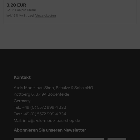
ster Box LTD
3,20 EUR
22,86 EUR pro 100ml
inkl. 19 % MwSt. zzgl.
Versandkosten
ster Tools
ng Model
liput
niArt
nicraft
Kontakt
rage Hobby
Axels Modellbau Shop, Schulze & Sohn oHG
Kottberg 6, 37194 Bodenfelde
delcollect
Germany
Tel.: +49 (0) 5572 999 4 333
ebius Models
Fax.:+49 (0) 5572 999 4 334
Mail: info@axels-modellbau-shop.de
PC
Abonnieren Sie unseren Newsletter
. Hobby / Gunze Sangyo