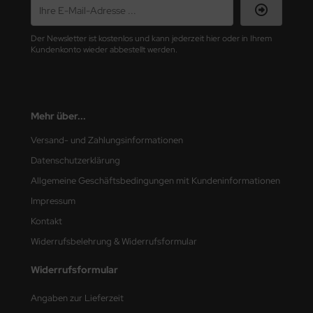
nu-Beemax
Der Newsletter ist kostenlos und kann jederzeit hier oder in Ihrem
Kundenkonto wieder abbestellt werden.
nda-Hobby
gasus Hobbies
Mehr über...
atz Nunu
Versand- und Zahlungsinformationen
usmodel
Datenschutzerklärung
ar Lights
Allgemeine Geschäftsbedingungen mit Kundeninformationen
Impressum
ntos Model
Kontakt
vell
Widerrufsbelehrung & Widerrufsformular
ich.Models
Widerrufsformular
den
Angaben zur Lieferzeit