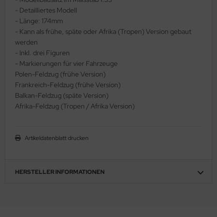
- Detailliertes Modell
ler
- Länge: 174mm
- Kann als frühe, späte oder Afrika (Tropen) Version gebaut
yhawk
werden
- Inkl. drei Figuren
rces of Valor / Waltersons
- Markierungen für vier Fahrzeuge
Polen-Feldzug (frühe Version)
re Hobby
Frankreich-Feldzug (frühe Version)
eedom Model Kits
Balkan-Feldzug (späte Version)
Afrika-Feldzug (Tropen / Afrika Version)
jimi
ahleri
Artikeldatenblatt drucken
sPatch Models
HERSTELLER INFORMATIONEN
cko Models
ow2B