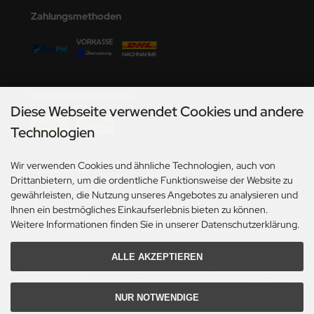
undermodel
Zahlungsmethoden
umpeter
lejo
spid Models
Versandmöglichkeiten
Diese Webseite verwendet Cookies und andere
ezda
Technologien
Wir verwenden Cookies und ähnliche Technologien, auch von
Social Media
Drittanbietern, um die ordentliche Funktionsweise der Website zu
gewährleisten, die Nutzung unseres Angebotes zu analysieren und
Ihnen ein bestmögliches Einkaufserlebnis bieten zu können.
Weitere Informationen finden Sie in unserer Datenschutzerklärung.
ALLE AKZEPTIEREN
*Gilt für Lieferungen innerhalb Deutschlands. Lieferzeiten für andere Länder und
Informationen zur Berechnung des Liefertermins siehe hier:
Angaben zur Lieferzeit.
NUR NOTWENDIGE
Alle Preise inkl. gesetzl. MwSt. zzgl.
Versandkosten
. Die durchgestrichenen Preise