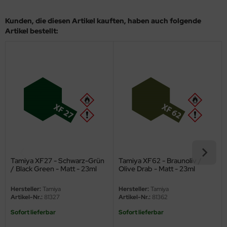
eat Wall Hobby
Kunden, die diesen Artikel kauften, haben auch folgende
segawa
Artikel bestellt:
ller
 Models
bby 2000
bby Boss
bby Craft
mbrol
Tamiya XF27 - Schwarz-Grün
Tamiya XF62 - Braunoliv /
/ Black Green - Matt - 23ml
Olive Drab - Matt - 23ml
LOVE KIT
Hersteller:
Tamiya
Hersteller:
Tamiya
Artikel-Nr.:
81327
Artikel-Nr.:
81362
G Models
Sofort lieferbar
Sofort lieferbar
M