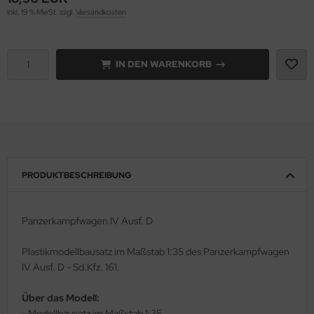
inkl. 19 % MwSt. zzgl.
Versandkosten
rson Modelsport
assy Hobby
IN DEN WARENKORB
MK
eatex
s Werk
PRODUKTBESCHREIBUNG
luxe Materials
ODELKITS
Panzerkampfwagen IV Ausf. D
agon Models
Plastikmodellbausatz im Maßstab 1:35 des Panzerkampfwagen
IV Ausf. D - Sd.Kfz. 161.
uard
Über das Modell:
ergreen Scale Models
- Modellbausatz im Maßstab 1:35