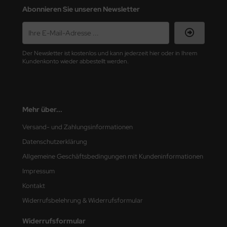
Abonnieren Sie unseren Newsletter
nu-Beemax
nda-Hobby
Der Newsletter ist kostenlos und kann jederzeit hier oder in Ihrem
Kundenkonto wieder abbestellt werden.
gasus Hobbies
atz Nunu
usmodel
Mehr über...
Versand- und Zahlungsinformationen
ar Lights
Datenschutzerklärung
ntos Model
Allgemeine Geschäftsbedingungen mit Kundeninformationen
Impressum
vell
Kontakt
ich.Models
Widerrufsbelehrung & Widerrufsformular
den
Widerrufsformular