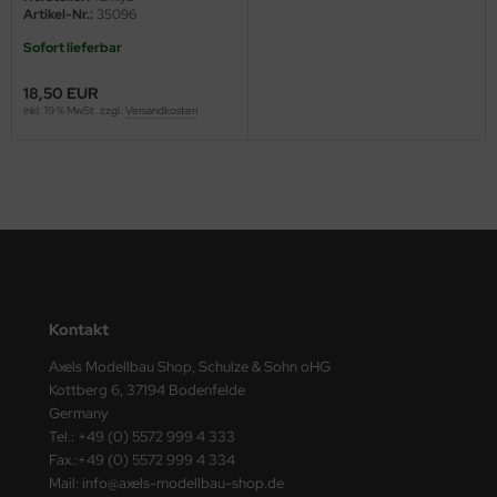
ster Box LTD
Artikel-Nr.:
35096
Sofort lieferbar
ster Tools
18,50 EUR
ng Model
inkl. 19 % MwSt. zzgl.
Versandkosten
liput
niArt
nicraft
rage Hobby
Kontakt
delcollect
Axels Modellbau Shop, Schulze & Sohn oHG
Kottberg 6, 37194 Bodenfelde
ebius Models
Germany
Tel.: +49 (0) 5572 999 4 333
PC
Fax.:+49 (0) 5572 999 4 334
Mail: info@axels-modellbau-shop.de
. Hobby / Gunze Sangyo