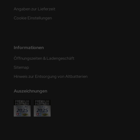
e Field Model
Angaben zur Lieferzeit
Cookie Einstellungen
bre Model
HUMO-Kits
unkmodels
Informationen
Öffnungszeiten & Ladengeschäft
ar Art
Sitemap
ecial Hobby
Hinweis zur Entsorgung von Altbatterien
ar-Decals
Auszeichnungen
yata
kom
miya