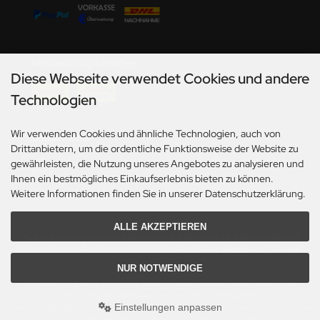
undermodel
ger Model
Versandmöglichkeiten
umpeter
Diese Webseite verwendet Cookies und andere
lejo
Technologien
spid Models
Wir verwenden Cookies und ähnliche Technologien, auch von
Social Media
Drittanbietern, um die ordentliche Funktionsweise der Website zu
ezda
gewährleisten, die Nutzung unseres Angebotes zu analysieren und
Ihnen ein bestmögliches Einkaufserlebnis bieten zu können.
Weitere Informationen finden Sie in unserer Datenschutzerklärung.
ALLE AKZEPTIEREN
*Gilt für Lieferungen innerhalb Deutschlands. Lieferzeiten für andere Länder und
Informationen zur Berechnung des Liefertermins siehe hier:
Angaben zur Lieferzeit.
NUR NOTWENDIGE
Alle Preise inkl. gesetzl. MwSt. zzgl.
Versandkosten
. Die durchgestrichenen Preise
entsprechen dem bisherigen Preis bei Axels Modellbau Shop.
Einstellungen anpassen
Axels Modellbau Shop © 2026 | Template based on modified eCommerce Shopsoftware
2025-2026 by Axel's Modellbau Shop Schulze & Sohn OHG