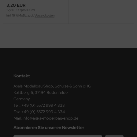
ster Box LTD
3,20 EUR
22,86 EUR pro 100ml
inkl. 19 % MwSt. zzgl.
Versandkosten
ster Tools
ng Model
liput
niArt
nicraft
Kontakt
rage Hobby
Axels Modellbau Shop, Schulze & Sohn oHG
Kottberg 6, 37194 Bodenfelde
delcollect
Germany
Tel.: +49 (0) 5572 999 4 333
ebius Models
Fax.:+49 (0) 5572 999 4 334
Mail: info@axels-modellbau-shop.de
PC
Abonnieren Sie unseren Newsletter
. Hobby / Gunze Sangyo