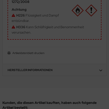
1272/2008
ler
Achtung
H226
Flüssigkeit und Dampf
yhawk
entzündbar.
rces of Valor / Waltersons
H336
Kann Schläfrigkeit und Benommenheit
verursachen.
re Hobby
eedom Model Kits
Artikeldatenblatt drucken
jimi
ahleri
HERSTELLER INFORMATIONEN
sPatch Models
cko Models
ow2B
Kunden, die diesen Artikel kauften, haben auch folgende
Artikel bestellt: