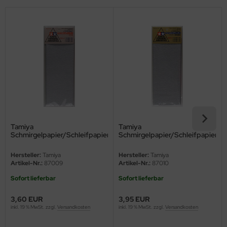
eat Wall Hobby
segawa
ller
 Models
bby 2000
bby Boss
Tamiya
Tamiya
bby Craft
Schmirgelpapier/Schleifpapier
Schmirgelpapier/Schleifpapier
(Mittel)
(fein)
Hersteller:
Tamiya
Hersteller:
Tamiya
mbrol
Artikel-Nr.:
87009
Artikel-Nr.:
87010
LOVE KIT
Sofort lieferbar
Sofort lieferbar
3,60 EUR
3,95 EUR
G Models
inkl. 19 % MwSt. zzgl.
Versandkosten
inkl. 19 % MwSt. zzgl.
Versandkosten
M