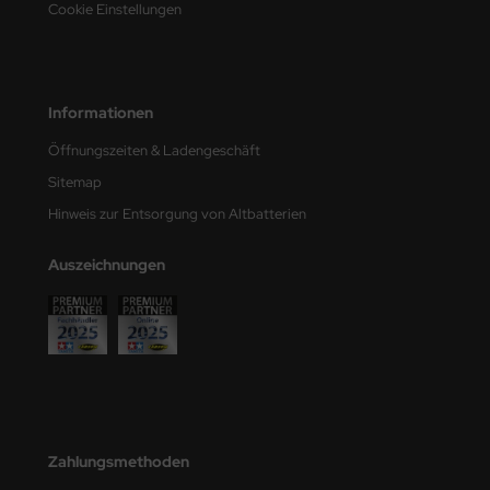
Cookie Einstellungen
e Field Model
bre Model
Informationen
HUMO-Kits
Öffnungszeiten & Ladengeschäft
unkmodels
Sitemap
ar Art
Hinweis zur Entsorgung von Altbatterien
ecial Hobby
Auszeichnungen
ar-Decals
yata
kom
miya
Zahlungsmethoden