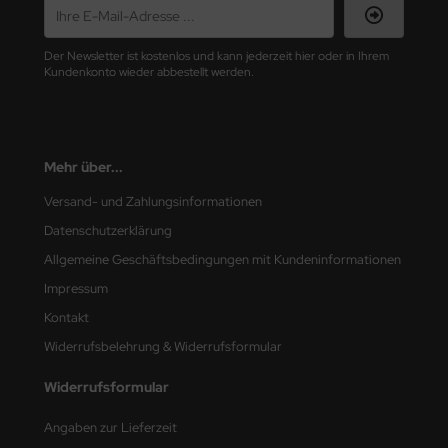
nu-Beemax
Der Newsletter ist kostenlos und kann jederzeit hier oder in Ihrem
Kundenkonto wieder abbestellt werden.
nda-Hobby
gasus Hobbies
Mehr über...
atz Nunu
Versand- und Zahlungsinformationen
usmodel
Datenschutzerklärung
ar Lights
Allgemeine Geschäftsbedingungen mit Kundeninformationen
Impressum
ntos Model
Kontakt
vell
Widerrufsbelehrung & Widerrufsformular
ich.Models
Widerrufsformular
den
Angaben zur Lieferzeit