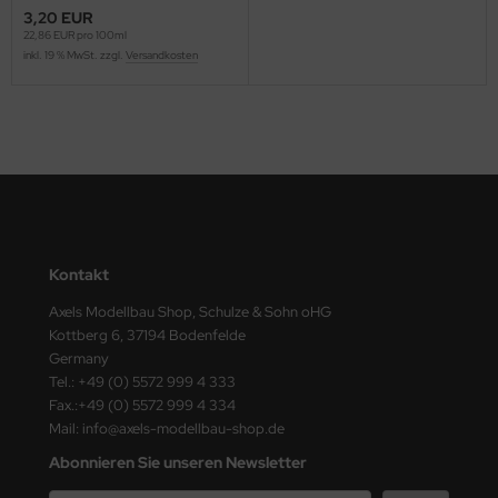
ster Box LTD
3,20 EUR
22,86 EUR pro 100ml
inkl. 19 % MwSt. zzgl.
Versandkosten
ster Tools
ng Model
liput
niArt
nicraft
Kontakt
rage Hobby
Axels Modellbau Shop, Schulze & Sohn oHG
Kottberg 6, 37194 Bodenfelde
delcollect
Germany
Tel.: +49 (0) 5572 999 4 333
ebius Models
Fax.:+49 (0) 5572 999 4 334
Mail: info@axels-modellbau-shop.de
PC
Abonnieren Sie unseren Newsletter
. Hobby / Gunze Sangyo