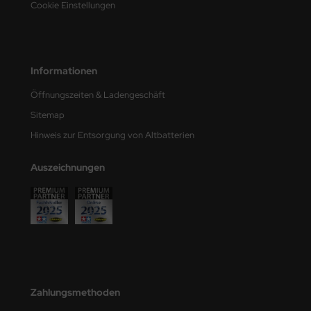
Cookie Einstellungen
e Field Model
bre Model
Informationen
HUMO-Kits
Öffnungszeiten & Ladengeschäft
unkmodels
Sitemap
ar Art
Hinweis zur Entsorgung von Altbatterien
ecial Hobby
Auszeichnungen
ar-Decals
yata
kom
miya
Zahlungsmethoden