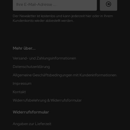
nu-Beemax
Der Newsletter ist kostenlos und kann jederzeit hier oder in Ihrem
Kundenkonto wieder abbestellt werden.
nda-Hobby
gasus Hobbies
Mehr über...
atz Nunu
Versand- und Zahlungsinformationen
usmodel
Datenschutzerklärung
ar Lights
Allgemeine Geschäftsbedingungen mit Kundeninformationen
Impressum
ntos Model
Kontakt
vell
Widerrufsbelehrung & Widerrufsformular
ich.Models
Widerrufsformular
den
Angaben zur Lieferzeit