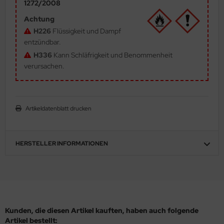
1272/2008
ler
Achtung
H226
Flüssigkeit und Dampf
yhawk
entzündbar.
H336
Kann Schläfrigkeit und Benommenheit
rces of Valor / Waltersons
verursachen.
re Hobby
eedom Model Kits
Artikeldatenblatt drucken
jimi
ahleri
HERSTELLER INFORMATIONEN
sPatch Models
cko Models
ow2B
Kunden, die diesen Artikel kauften, haben auch folgende
Artikel bestellt: