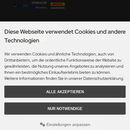
undermodel
ger Model
Versandmöglichkeiten
umpeter
Diese Webseite verwendet Cookies und andere
lejo
Technologien
spid Models
Wir verwenden Cookies und ähnliche Technologien, auch von
Social Media
Drittanbietern, um die ordentliche Funktionsweise der Website zu
ezda
gewährleisten, die Nutzung unseres Angebotes zu analysieren und
Ihnen ein bestmögliches Einkaufserlebnis bieten zu können.
Weitere Informationen finden Sie in unserer Datenschutzerklärung.
ALLE AKZEPTIEREN
*Gilt für Lieferungen innerhalb Deutschlands. Lieferzeiten für andere Länder und
Informationen zur Berechnung des Liefertermins siehe hier:
Angaben zur Lieferzeit.
NUR NOTWENDIGE
Alle Preise inkl. gesetzl. MwSt. zzgl.
Versandkosten
. Die durchgestrichenen Preise
entsprechen dem bisherigen Preis bei Axels Modellbau Shop.
Einstellungen anpassen
Axels Modellbau Shop © 2026 | Template based on modified eCommerce Shopsoftware
2025-2026 by Axel's Modellbau Shop Schulze & Sohn OHG