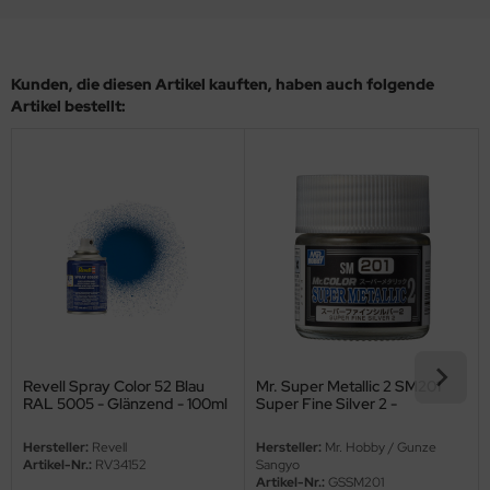
eat Wall Hobby
segawa
Kunden, die diesen Artikel kauften, haben auch folgende
ller
Artikel bestellt:
 Models
bby 2000
bby Boss
bby Craft
mbrol
LOVE KIT
Revell Spray Color 52 Blau
Mr. Super Metallic 2 SM201
RAL 5005 - Glänzend - 100ml
Super Fine Silver 2 -
Glänzend - 10ml
G Models
Hersteller:
Revell
Hersteller:
Mr. Hobby / Gunze
Artikel-Nr.:
RV34152
Sangyo
M
Artikel-Nr.:
GSSM201