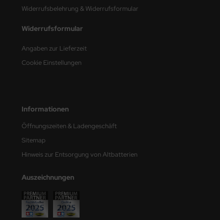
Widerrufsbelehrung & Widerrufsformular
e Field Model
Widerrufsformular
bre Model
Angaben zur Lieferzeit
HUMO-Kits
Cookie Einstellungen
unkmodels
ar Art
Informationen
ecial Hobby
Öffnungszeiten & Ladengeschäft
ar-Decals
Sitemap
Hinweis zur Entsorgung von Altbatterien
yata
Auszeichnungen
kom
miya