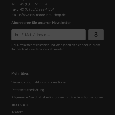
Tel.: +49 (0) 5572 999 4 333
Fax.:+49 (0) 5572 999 4 334
nu-Beemax
Mail: info@axels-modellbau-shop.de
nda-Hobby
Abonnieren Sie unseren Newsletter
gasus Hobbies
atz Nunu
Der Newsletter ist kostenlos und kann jederzeit hier oder in Ihrem
Kundenkonto wieder abbestellt werden.
usmodel
ar Lights
Mehr über...
ntos Model
Versand- und Zahlungsinformationen
vell
Datenschutzerklärung
Allgemeine Geschäftsbedingungen mit Kundeninformationen
ich.Models
Impressum
den
Kontakt