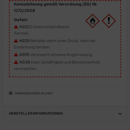
Kennzeichnung gemäß Verordnung (EG) Nr.
ler
1272/2008
yhawk
Gefahr
H222
Extrem entzündbares
rces of Valor / Waltersons
Aerosol.
H229
Behälter steht unter Druck: kann bei
re Hobby
Erwärmung bersten.
H319
Verursacht schwere Augenreizung.
eedom Model Kits
H336
Kann Schläfrigkeit und Benommenheit
verursachen.
jimi
ahleri
Artikeldatenblatt drucken
sPatch Models
cko Models
HERSTELLER INFORMATIONEN
ow2B