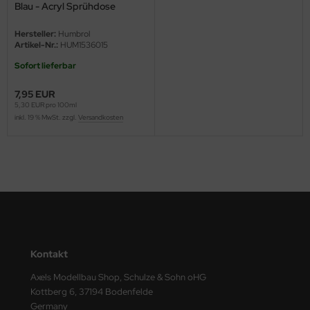
Blau - Acryl Sprühdose
ster Box LTD
(Glänzend)
Hersteller:
Humbrol
ster Tools
Artikel-Nr.:
HUM1536015
Sofort lieferbar
ng Model
7,95 EUR
liput
5,30 EUR pro 100ml
inkl. 19 % MwSt. zzgl.
Versandkosten
niArt
nicraft
rage Hobby
delcollect
ebius Models
Kontakt
PC
Axels Modellbau Shop, Schulze & Sohn oHG
Kottberg 6, 37194 Bodenfelde
Germany
. Hobby / Gunze Sangyo