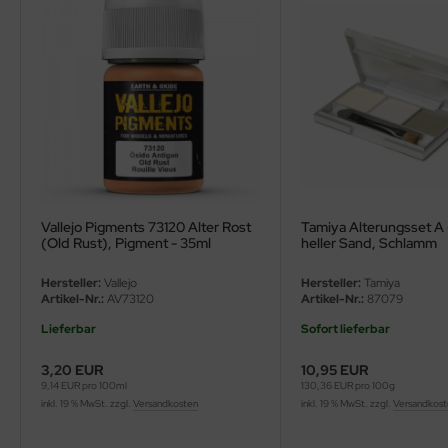
ler
yhawk
rces of Valor / Waltersons
re Hobby
eedom Model Kits
Vallejo Pigments 73120 Alter Rost
Tamiya Alterungsset A 
jimi
(Old Rust), Pigment - 35ml
heller Sand, Schlamm
ahleri
Hersteller:
Vallejo
Hersteller:
Tamiya
Artikel-Nr.:
AV73120
Artikel-Nr.:
87079
sPatch Models
Lieferbar
Sofort lieferbar
cko Models
3,20 EUR
10,95 EUR
9,14 EUR pro 100ml
130,36 EUR pro 100g
inkl. 19 % MwSt. zzgl.
Versandkosten
inkl. 19 % MwSt. zzgl.
Versandkos
ow2B