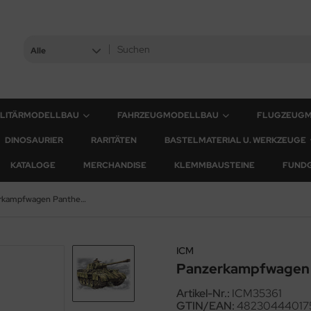
Alle
ILITÄRMODELLBAU
FAHRZEUGMODELLBAU
FLUGZEUG
DINOSAURIER
RARITÄTEN
BASTELMATERIAL U. WERKZEUGE
KATALOGE
MERCHANDISE
KLEMMBAUSTEINE
FUND
Panzerkampfwagen Panther Ausf. D - 1:35
ICM
Panzerkampfwagen Pa
Artikel-Nr.:
ICM35361
GTIN/EAN:
48230444017