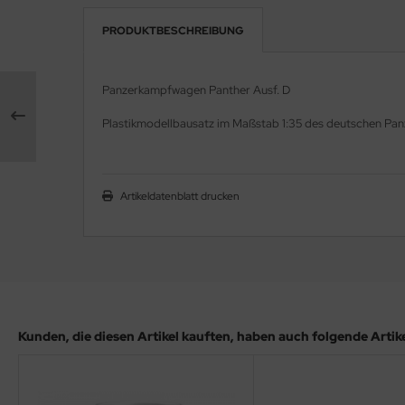
PRODUKTBESCHREIBUNG
rson Modelsport
assy Hobby
Panzerkampfwagen Panther Ausf. D
MK
Plastikmodellbausatz im Maßstab 1:35 des deutschen Pa
eatex
s Werk
Artikeldatenblatt drucken
luxe Materials
ODELKITS
agon Models
Kunden, die diesen Artikel kauften, haben auch folgende Artikel
uard
ergreen Scale Models