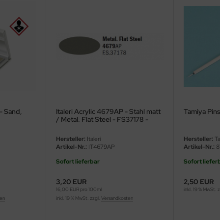
- Sand,
Italeri Acrylic 4679AP - Stahl matt
Tamiya Pinse
/ Metal. Flat Steel - FS37178 -
20ml
Hersteller:
Italeri
Hersteller:
Ta
Artikel-Nr.:
IT4679AP
Artikel-Nr.:
8
Sofort lieferbar
Sofort liefer
3,20 EUR
2,50 EUR
16,00 EUR pro 100ml
inkl. 19 % MwSt. 
ten
inkl. 19 % MwSt. zzgl.
Versandkosten