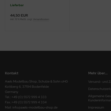
Lieferbar
ini Model
44,50 EUR
leri
inkl. 19 % MwSt. zzgl.
Versandkosten
ata
O Collections
NETIC
tty Hawk Model
tare
Kontakt
Mehr über...
Axels Modellbau Shop, Schulze & Sohn oHG
Versand- und Z
ick
Kottberg 6, 37194 Bodenfelde
Datenschutzerk
Germany
gic Factory
Allgemeine Ges
Tel.: +49 (0) 5572 999 4 333
Kundeninforma
Fax.:+49 (0) 5572 999 4 334
ASTER
Mail: info@axels-modellbau-shop.de
Impressum