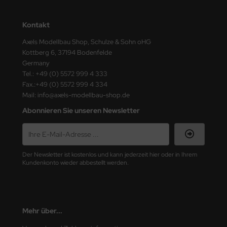
ster Box LTD
Kontakt
ster Tools
Axels Modellbau Shop, Schulze & Sohn oHG
ng Model
Kottberg 6, 37194 Bodenfelde
Germany
liput
Tel.: +49 (0) 5572 999 4 333
Fax.:+49 (0) 5572 999 4 334
niArt
Mail: info@axels-modellbau-shop.de
Abonnieren Sie unseren Newsletter
nicraft
rage Hobby
Der Newsletter ist kostenlos und kann jederzeit hier oder in Ihrem
delcollect
Kundenkonto wieder abbestellt werden.
ebius Models
PC
Mehr über...
. Hobby / Gunze Sangyo