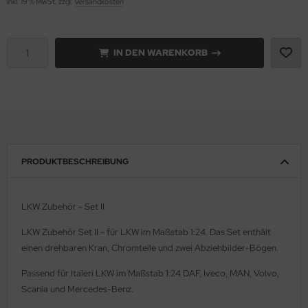
inkl. 19 % MwSt. zzgl.
Versandkosten
e Field Model 1:35
rson Modelsport
IN DEN WARENKORB
bre Model - 1:35
assy Hobby
ar Art / Glow 2B 1:35
MK
nstige Hersteller
eatex
kom 1:35
s Werk
PRODUKTBESCHREIBUNG
miya 1:35
luxe Materials
under Model 1:35
ODELKITS
LKW Zubehör - Set II
LKW Zubehör Set II - für LKW im Maßstab 1:24. Das Set enthält
umpeter 1:35
agon Models
einen drehbaren Kran, Chromteile und zwei Abziehbilder-Bögen.
ezda 1:35
uard
Passend für Italeri LKW im Maßstab 1:24 DAF, Iveco, MAN, Volvo,
Scania und Mercedes-Benz.
behör Maßstab 1:35
ergreen Scale Models