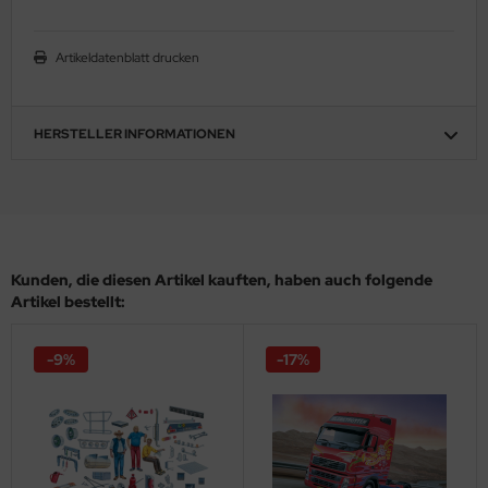
ler
Artikeldatenblatt drucken
yhawk
rces of Valor / Waltersons
HERSTELLER INFORMATIONEN
re Hobby
eedom Model Kits
jimi
Kunden, die diesen Artikel kauften, haben auch folgende
Artikel bestellt:
ahleri
sPatch Models
-9%
-17%
cko Models
ow2B