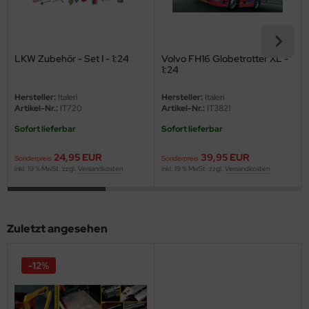
eat Wall Hobby
segawa
LKW Zubehör - Set I - 1:24
Volvo FH16 Globetrotter XL -
ller
1:24
 Models
Hersteller:
Italeri
Hersteller:
Italeri
Artikel-Nr.:
IT720
Artikel-Nr.:
IT3821
bby 2000
Sofort lieferbar
Sofort lieferbar
bby Boss
24,95 EUR
39,95 EUR
Sonderpreis
Sonderpreis
inkl. 19 % MwSt. zzgl.
Versandkosten
inkl. 19 % MwSt. zzgl.
Versandkosten
bby Craft
mbrol
Zuletzt angesehen
LOVE KIT
-12%
G Models
M