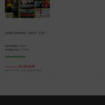
ini Model
leri
ata
LKW Zubehör - Set II - 1:24
O Collections
Hersteller:
Italeri
NETIC
Artikel-Nr.:
IT3854
Sofort lieferbar
tty Hawk Model
26,50 EUR
Sonderpreis
tare
inkl. 19 % MwSt. zzgl.
Versandkosten
ick
gic Factory
ASTER