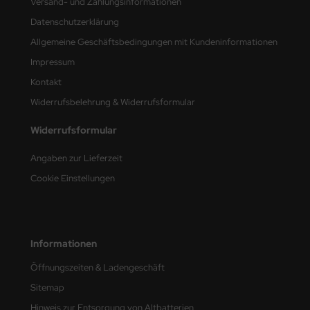
Versand- und Zahlungsinformationen
Datenschutzerklärung
nu-Beemax
Allgemeine Geschäftsbedingungen mit Kundeninformationen
nda-Hobby
Impressum
Kontakt
gasus Hobbies
Widerrufsbelehrung & Widerrufsformular
atz Nunu
Widerrufsformular
usmodel
Angaben zur Lieferzeit
ar Lights
Cookie Einstellungen
ntos Model
vell
Informationen
ich.Models
Öffnungszeiten & Ladengeschäft
Sitemap
den
Hinweis zur Entsorgung von Altbatterien