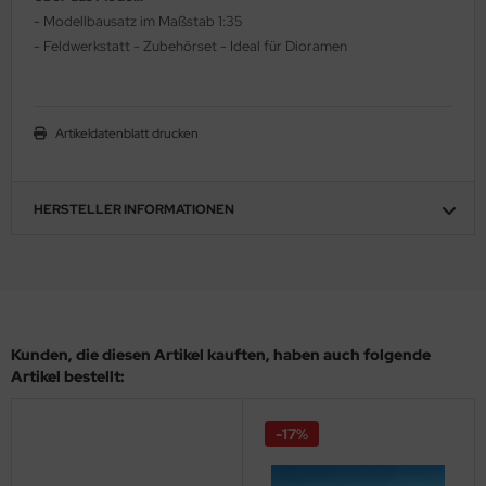
- Modellbausatz im Maßstab 1:35
ler
- Feldwerkstatt - Zubehörset - Ideal für Dioramen
yhawk
rces of Valor / Waltersons
Artikeldatenblatt drucken
re Hobby
HERSTELLER INFORMATIONEN
eedom Model Kits
jimi
ahleri
sPatch Models
Kunden, die diesen Artikel kauften, haben auch folgende
Artikel bestellt:
cko Models
-17%
ow2B