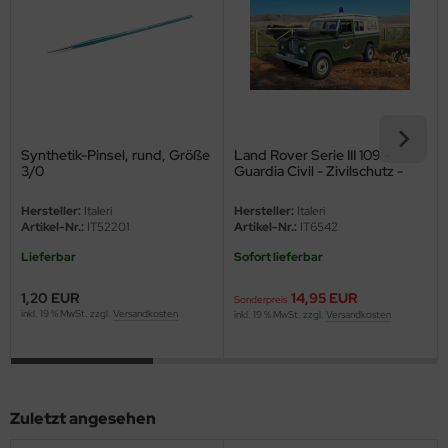
eat Wall Hobby
segawa
ller
 Models
Synthetik-Pinsel, rund, Größe
Land Rover Serie III 109 -
3/0
Guardia Civil - Zivilschutz -
bby 2000
1:35
Hersteller:
Italeri
Hersteller:
Italeri
bby Boss
Artikel-Nr.:
IT52201
Artikel-Nr.:
IT6542
Lieferbar
Sofort lieferbar
bby Craft
1,20 EUR
14,95 EUR
Sonderpreis
mbrol
inkl. 19 % MwSt. zzgl.
Versandkosten
inkl. 19 % MwSt. zzgl.
Versandkosten
LOVE KIT
G Models
Zuletzt angesehen
M