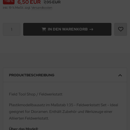
-18%
6,50 EUR
7,95 EUR
inkl. 19 % MwSt. zzgl.
Versandkosten
rson Modelsport
assy Hobby
IN DEN WARENKORB
MK
eatex
s Werk
luxe Materials
PRODUKTBESCHREIBUNG
ODELKITS
Field Tool Shop / Feldwerkstatt
agon Models
Plastikmodellbausatz im Maßstab 1:35 - Feldwerkstatt Set - Ideal
geeignet for Dioramen. Enthält Zubehör und Werkzeuge einer
uard
Alliierten Feldwerkstatt.
ergreen Scale Models
Über das Modell: