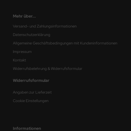
nu-Beemax
Mehr über...
nda-Hobby
Versand- und Zahlungsinformationen
Datenschutzerklärung
gasus Hobbies
Allgemeine Geschäftsbedingungen mit Kundeninformationen
atz Nunu
Impressum
Kontakt
usmodel
Widerrufsbelehrung & Widerrufsformular
ar Lights
Widerrufsformular
ntos Model
Angaben zur Lieferzeit
vell
Cookie Einstellungen
ich.Models
den
Informationen