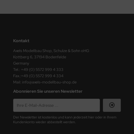
ster Box LTD
ster Tools
ng Model
Kontakt
liput
Axels Modellbau Shop, Schulze & Sohn oHG
niArt
Kottberg 6, 37194 Bodenfelde
Germany
nicraft
Tel.: +49 (0) 5572 999 4 333
Fax.:+49 (0) 5572 999 4 334
rage Hobby
Mail: info@axels-modellbau-shop.de
Abonnieren Sie unseren Newsletter
delcollect
ebius Models
Der Newsletter ist kostenlos und kann jederzeit hier oder in Ihrem
PC
Kundenkonto wieder abbestellt werden.
. Hobby / Gunze Sangyo