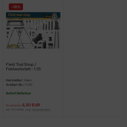
-18%
ini Model
leri
ata
O Collections
NETIC
Field Tool Shop /
Feldwerkstatt - 1:35
tty Hawk Model
Hersteller:
Italeri
tare
Artikel-Nr.:
IT419
Sofort lieferbar
ick
6,50 EUR
Sonderpreis
gic Factory
inkl. 19 % MwSt. zzgl.
Versandkosten
ASTER