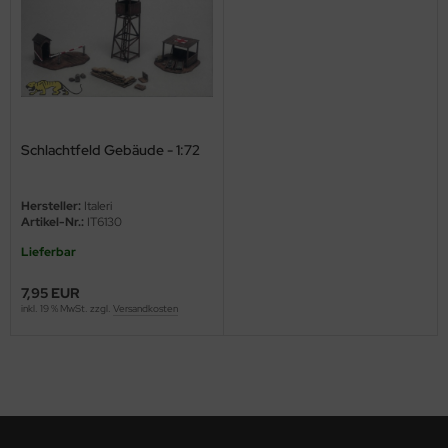
ini Model
leri
ata
Schlachtfeld Gebäude - 1:72
O Collections
NETIC
Hersteller:
Italeri
Artikel-Nr.:
IT6130
tty Hawk Model
Lieferbar
tare
7,95 EUR
inkl. 19 % MwSt. zzgl.
Versandkosten
ick
gic Factory
ASTER