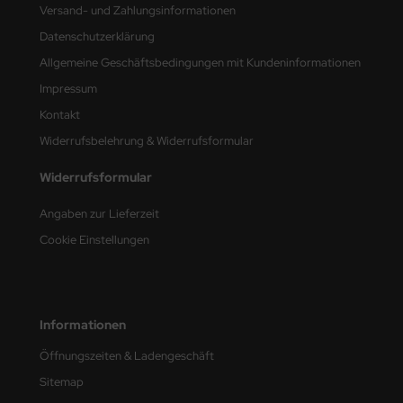
Versand- und Zahlungsinformationen
nu-Beemax
Datenschutzerklärung
Allgemeine Geschäftsbedingungen mit Kundeninformationen
nda-Hobby
Impressum
gasus Hobbies
Kontakt
Widerrufsbelehrung & Widerrufsformular
atz Nunu
Widerrufsformular
usmodel
Angaben zur Lieferzeit
ar Lights
Cookie Einstellungen
ntos Model
vell
Informationen
ich.Models
Öffnungszeiten & Ladengeschäft
Sitemap
den