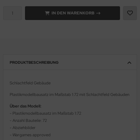
e Field Model 1:35
IN DEN WARENKORB
rson Modelsport
bre Model - 1:35
assy Hobby
ar Art / Glow 2B 1:35
MK
nstige Hersteller
eatex
PRODUKTBESCHREIBUNG
kom 1:35
s Werk
miya 1:35
luxe Materials
Schlachtfeld Gebäude
under Model 1:35
ODELKITS
Plastikmodellbausatz im Maßstab 1:72 mit Schlachtfeld Gebäuden
Über das Modell:
umpeter 1:35
agon Models
- Plastikmodellbausatz im Maßstab 1:72
ezda 1:35
- Anzahl Bauteile: 72
uard
- Abziehbilder
behör Maßstab 1:35
ergreen Scale Models
- Wargames approved