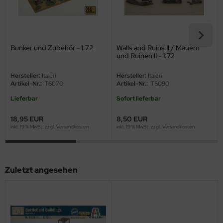
eat Wall Hobby
segawa
ller
Bunker und Zubehör - 1:72
Walls and Ruins II / Mauern
und Ruinen II - 1:72
 Models
Hersteller:
Italeri
Hersteller:
Italeri
Artikel-Nr.:
IT6070
Artikel-Nr.:
IT6090
bby 2000
Lieferbar
Sofort lieferbar
bby Boss
18,95 EUR
8,50 EUR
inkl. 19 % MwSt. zzgl.
Versandkosten
inkl. 19 % MwSt. zzgl.
Versandkosten
bby Craft
mbrol
Zuletzt angesehen
LOVE KIT
G Models
M