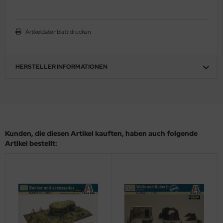
ler
Artikeldatenblatt drucken
yhawk
rces of Valor / Waltersons
HERSTELLER INFORMATIONEN
re Hobby
eedom Model Kits
jimi
Kunden, die diesen Artikel kauften, haben auch folgende
ahleri
Artikel bestellt:
sPatch Models
cko Models
ow2B