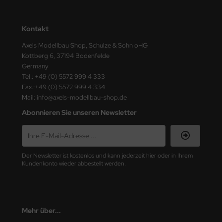
ster Box LTD
ster Tools
Kontakt
Axels Modellbau Shop, Schulze & Sohn oHG
ng Model
Kottberg 6, 37194 Bodenfelde
Germany
liput
Tel.: +49 (0) 5572 999 4 333
Fax.:+49 (0) 5572 999 4 334
niArt
Mail: info@axels-modellbau-shop.de
Abonnieren Sie unseren Newsletter
nicraft
rage Hobby
delcollect
Der Newsletter ist kostenlos und kann jederzeit hier oder in Ihrem
Kundenkonto wieder abbestellt werden.
ebius Models
PC
Mehr über...
. Hobby / Gunze Sangyo