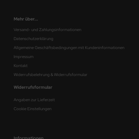
nu-Beemax
Mehr über...
nda-Hobby
Versand- und Zahlungsinformationen
gasus Hobbies
Datenschutzerklärung
Allgemeine Geschäftsbedingungen mit Kundeninformationen
atz Nunu
Impressum
usmodel
Kontakt
Widerrufsbelehrung & Widerrufsformular
ar Lights
Widerrufsformular
ntos Model
Angaben zur Lieferzeit
vell
Cookie Einstellungen
ich.Models
den
Informationen