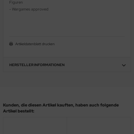
Figuren
ler
- Wargames approved
yhawk
rces of Valor / Waltersons
Artikeldatenblatt drucken
re Hobby
eedom Model Kits
HERSTELLER INFORMATIONEN
jimi
ahleri
sPatch Models
Kunden, die diesen Artikel kauften, haben auch folgende
cko Models
Artikel bestellt:
ow2B