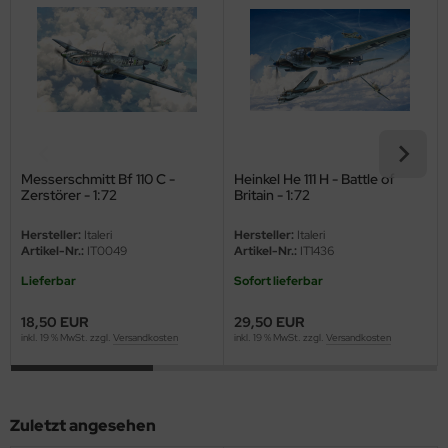
eat Wall Hobby
segawa
ller
 Models
bby 2000
Messerschmitt Bf 110 C -
Heinkel He 111 H - Battle of
Zerstörer - 1:72
Britain - 1:72
bby Boss
Hersteller:
Italeri
Hersteller:
Italeri
Artikel-Nr.:
IT0049
Artikel-Nr.:
IT1436
bby Craft
Lieferbar
Sofort lieferbar
mbrol
18,50 EUR
29,50 EUR
inkl. 19 % MwSt. zzgl.
Versandkosten
inkl. 19 % MwSt. zzgl.
Versandkosten
LOVE KIT
G Models
Zuletzt angesehen
M