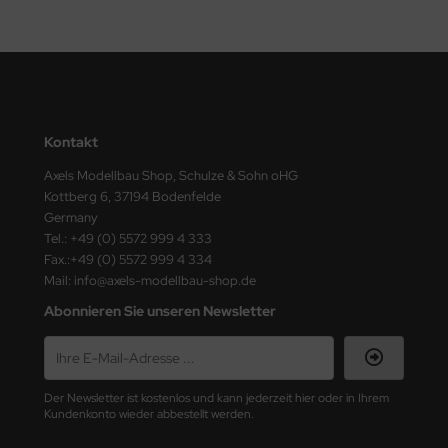
ster Box LTD
ster Tools
ng Model
Kontakt
liput
Axels Modellbau Shop, Schulze & Sohn oHG
niArt
Kottberg 6, 37194 Bodenfelde
Germany
nicraft
Tel.: +49 (0) 5572 999 4 333
Fax.:+49 (0) 5572 999 4 334
rage Hobby
Mail: info@axels-modellbau-shop.de
Abonnieren Sie unseren Newsletter
delcollect
ebius Models
Der Newsletter ist kostenlos und kann jederzeit hier oder in Ihrem
PC
Kundenkonto wieder abbestellt werden.
. Hobby / Gunze Sangyo