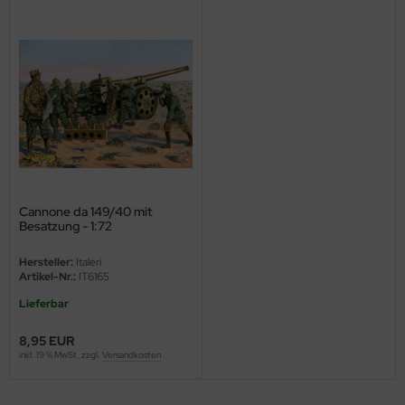
ini Model
leri
ata
O Collections
NETIC
Cannone da 149/40 mit
tty Hawk Model
Besatzung - 1:72
tare
Hersteller:
Italeri
Artikel-Nr.:
IT6165
ick
Lieferbar
gic Factory
8,95 EUR
inkl. 19 % MwSt. zzgl.
Versandkosten
ASTER