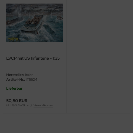
ini Model
leri
ata
O Collections
LVCP mit US Infanterie - 1:35
NETIC
tty Hawk Model
Hersteller:
Italeri
Artikel-Nr.:
IT6524
tare
Lieferbar
ick
50,50 EUR
inkl. 19 % MwSt. zzgl.
Versandkosten
gic Factory
ASTER