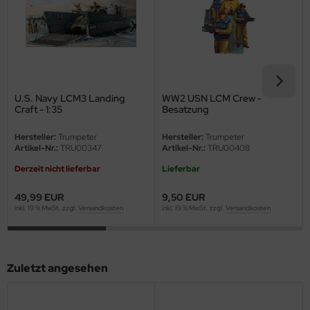
eat Wall Hobby
segawa
ller
 Models
U.S. Navy LCM3 Landing
WW2 USN LCM Crew -
Craft - 1:35
Besatzung
bby 2000
Hersteller:
Trumpeter
Hersteller:
Trumpeter
Artikel-Nr.:
TRU00347
Artikel-Nr.:
TRU00408
bby Boss
Derzeit nicht lieferbar
Lieferbar
bby Craft
49,99 EUR
9,50 EUR
inkl. 19 % MwSt. zzgl.
Versandkosten
inkl. 19 % MwSt. zzgl.
Versandkosten
mbrol
LOVE KIT
Zuletzt angesehen
G Models
M