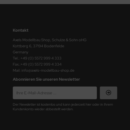
ster Box LTD
ster Tools
ng Model
Kontakt
Axels Modellbau Shop, Schulze & Sohn oHG
liput
Kottberg 6, 37194 Bodenfelde
Germany
niArt
Tel.: +49 (0) 5572 999 4 333
Fax.:+49 (0) 5572 999 4 334
nicraft
Mail: info@axels-modellbau-shop.de
rage Hobby
Abonnieren Sie unseren Newsletter
delcollect
ebius Models
Der Newsletter ist kostenlos und kann jederzeit hier oder in Ihrem
Kundenkonto wieder abbestellt werden.
PC
. Hobby / Gunze Sangyo