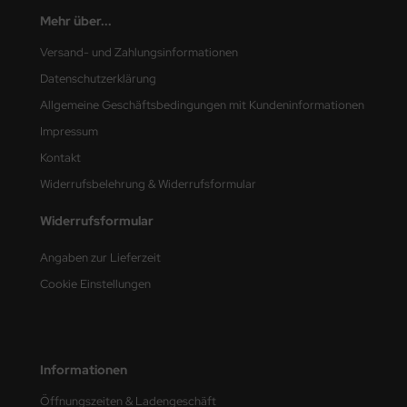
Mehr über...
nu-Beemax
Versand- und Zahlungsinformationen
nda-Hobby
Datenschutzerklärung
Allgemeine Geschäftsbedingungen mit Kundeninformationen
gasus Hobbies
Impressum
atz Nunu
Kontakt
Widerrufsbelehrung & Widerrufsformular
usmodel
Widerrufsformular
ar Lights
Angaben zur Lieferzeit
ntos Model
Cookie Einstellungen
vell
ich.Models
Informationen
den
Öffnungszeiten & Ladengeschäft