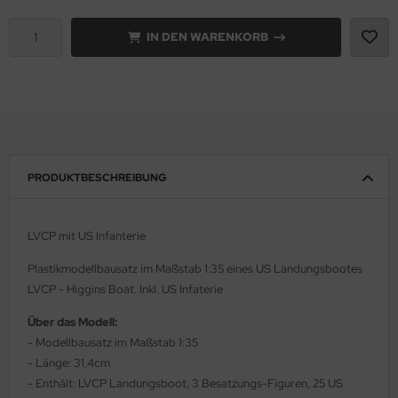
IN DEN WARENKORB
rson Modelsport
assy Hobby
MK
eatex
PRODUKTBESCHREIBUNG
s Werk
luxe Materials
LVCP mit US Infanterie
ODELKITS
Plastikmodellbausatz im Maßstab 1:35 eines US Landungsbootes
LVCP - Higgins Boat. Inkl. US Infaterie
agon Models
Über das Modell:
- Modellbausatz im Maßstab 1:35
uard
- Länge: 31,4cm
ergreen Scale Models
- Enthält: LVCP Landungsboot, 3 Besatzungs-Figuren, 25 US