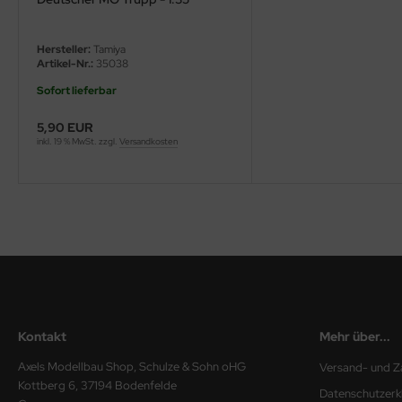
ini Model
Hersteller:
Tamiya
Artikel-Nr.:
35038
leri
Sofort lieferbar
ata
5,90 EUR
inkl. 19 % MwSt. zzgl.
Versandkosten
O Collections
NETIC
tty Hawk Model
tare
ick
Kontakt
Mehr über...
gic Factory
Axels Modellbau Shop, Schulze & Sohn oHG
Versand- und Z
ASTER
Kottberg 6, 37194 Bodenfelde
Datenschutzerk