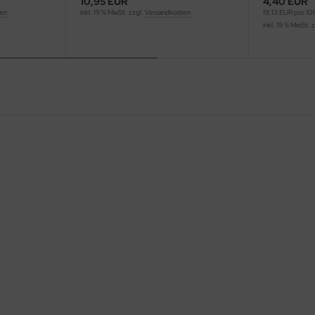
10,95 EUR
4,40 EUR
ten
inkl. 19 % MwSt. zzgl.
Versandkosten
19,13 EUR pro 1
inkl. 19 % MwSt. 