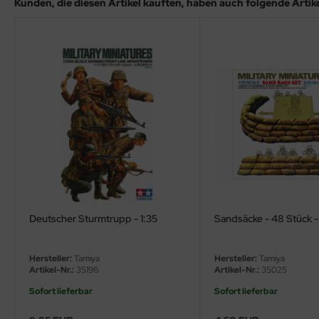
Kunden, die diesen Artikel kauften, haben auch folgende Artikel
ler
yhawk
rces of Valor / Waltersons
re Hobby
eedom Model Kits
jimi
ahleri
Deutscher Sturmtrupp - 1:35
Sandsäcke - 48 Stück -
sPatch Models
Hersteller:
Tamiya
Hersteller:
Tamiya
cko Models
Artikel-Nr.:
35196
Artikel-Nr.:
35025
Sofort lieferbar
Sofort lieferbar
ow2B