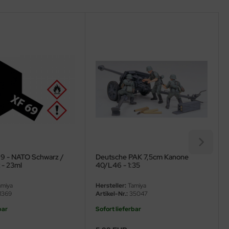
9 - NATO Schwarz /
Deutsche PAK 7,5cm Kanone
t - 23ml
40/L46 - 1:35
miya
Hersteller:
Tamiya
1369
Artikel-Nr.:
35047
bar
Sofort lieferbar