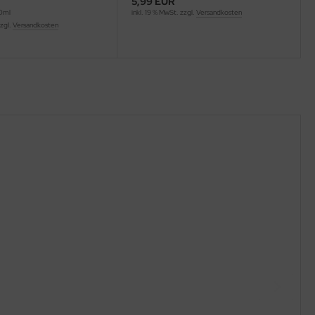
5,99 EUR
00ml
inkl. 19 % MwSt. zzgl.
Versandkosten
zzgl.
Versandkosten