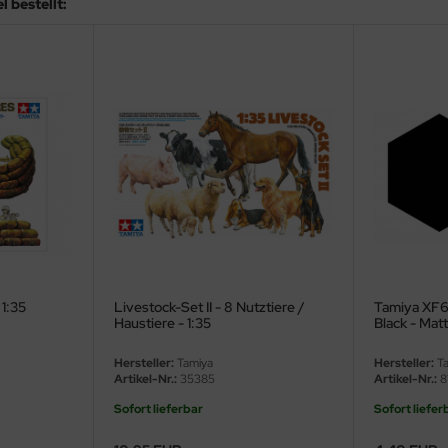
 bestellt:
 1:35
Livestock-Set II - 8 Nutztiere /
Tamiya XF6
Haustiere - 1:35
Black - Mat
Hersteller:
Tamiya
Hersteller:
Ta
Artikel-Nr.:
35385
Artikel-Nr.:
8
Sofort lieferbar
Sofort liefer