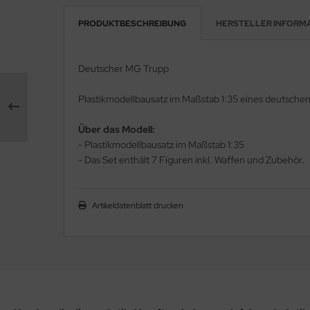
PRODUKTBESCHREIBUNG
HERSTELLER INFORM
rson Modelsport
assy Hobby
Deutscher MG Trupp
MK
Plastikmodellbausatz im Maßstab 1:35 eines deutsch
eatex
Über das Modell:
- Plastikmodellbausatz im Maßstab 1:35
s Werk
- Das Set enthält 7 Figuren inkl. Waffen und Zubehör.
luxe Materials
Artikeldatenblatt drucken
ODELKITS
agon Models
uard
ergreen Scale Models