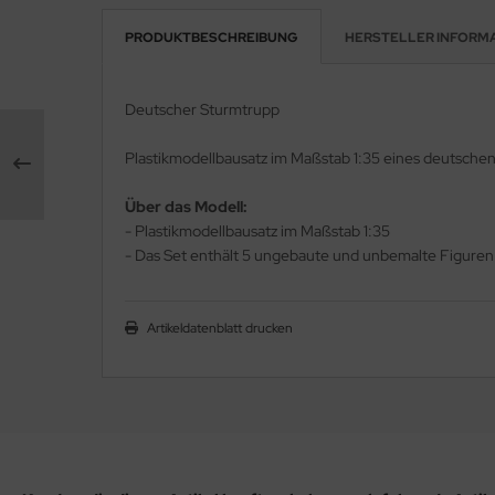
PRODUKTBESCHREIBUNG
HERSTELLER INFORM
rson Modelsport
assy Hobby
Deutscher Sturmtrupp
MK
Plastikmodellbausatz im Maßstab 1:35 eines deutsche
eatex
Über das Modell:
- Plastikmodellbausatz im Maßstab 1:35
s Werk
- Das Set enthält 5 ungebaute und unbemalte Figuren 
luxe Materials
Artikeldatenblatt drucken
ODELKITS
agon Models
uard
ergreen Scale Models