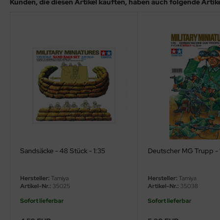
Kunden, die diesen Artikel kauften, haben auch folgende Artikel
ler
yhawk
rces of Valor / Waltersons
re Hobby
eedom Model Kits
jimi
ahleri
Sandsäcke - 48 Stück - 1:35
Deutscher MG Trupp - 
sPatch Models
Hersteller:
Tamiya
Hersteller:
Tamiya
cko Models
Artikel-Nr.:
35025
Artikel-Nr.:
35038
Sofort lieferbar
Sofort lieferbar
ow2B