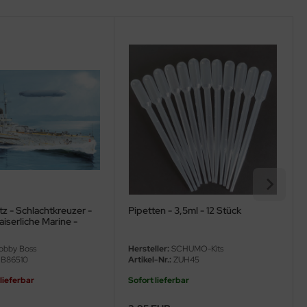
z - Schlachtkreuzer -
Pipetten - 3,5ml - 12 Stück
iserliche Marine -
bby Boss
Hersteller:
SCHUMO-Kits
B86510
Artikel-Nr.:
ZUH45
 lieferbar
Sofort lieferbar