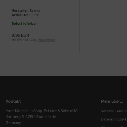
ini Model
Hersteller:
Tamiya
Artikel-Nr.:
35196
leri
Sofort lieferbar
ata
9,95 EUR
inkl. 19 % MwSt. zzgl.
Versandkosten
O Collections
NETIC
tty Hawk Model
tare
ick
Kontakt
Mehr über...
gic Factory
Axels Modellbau Shop, Schulze & Sohn oHG
Versand- und Z
Kottberg 6, 37194 Bodenfelde
ASTER
Datenschutzerk
Germany