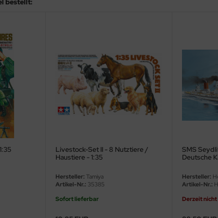
 bestellt:
1:35
Livestock-Set II - 8 Nutztiere /
SMS Seydlit
Haustiere - 1:35
Deutsche Ka
1:350
Hersteller:
Tamiya
Hersteller:
Ho
Artikel-Nr.:
35385
Artikel-Nr.:
H
Sofort lieferbar
Derzeit nicht