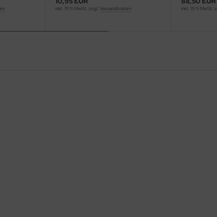
10,95 EUR
88,50 EUR
ten
inkl. 19 % MwSt. zzgl.
Versandkosten
inkl. 19 % MwSt. 