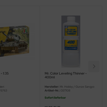
- 1:35
Mr. Color Leveling Thinner -
400ml
leri
Hersteller:
Mr. Hobby / Gunze Sangyo
T6763
Artikel-Nr.:
GST108
Sofort lieferbar