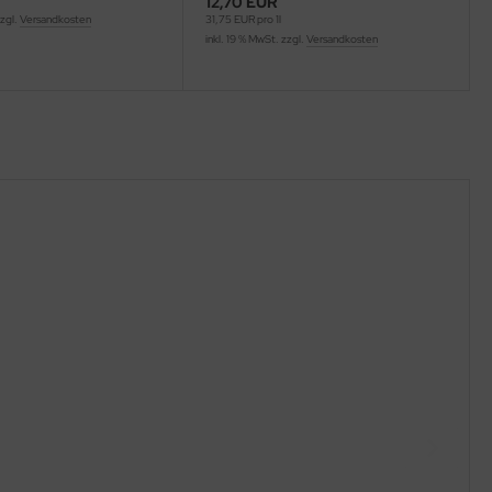
12,70 EUR
zzgl.
Versandkosten
31,75 EUR pro 1l
inkl. 19 % MwSt. zzgl.
Versandkosten