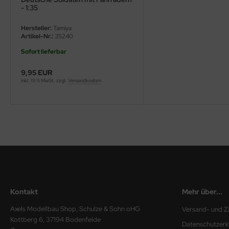
- 1:35
ini Model
Hersteller:
Tamiya
Artikel-Nr.:
35240
leri
Sofort lieferbar
ata
9,95 EUR
inkl. 19 % MwSt. zzgl.
Versandkosten
O Collections
NETIC
tty Hawk Model
tare
ick
Kontakt
Mehr über...
gic Factory
Axels Modellbau Shop, Schulze & Sohn oHG
Versand- und Z
ASTER
Kottberg 6, 37194 Bodenfelde
Datenschutzerk