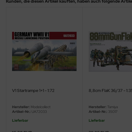
Kunden, die diesen Artikel kauften, haben auch folgende Artikel
ler
yhawk
rces of Valor / Waltersons
re Hobby
eedom Model Kits
jimi
ahleri
V1 Startrampe 1+1 - 1:72
8,8cm FlaK 36/37 - 1:3
sPatch Models
Hersteller:
Modelcollect
Hersteller:
Tamiya
cko Models
Artikel-Nr.:
UA72033
Artikel-Nr.:
35017
Lieferbar
Lieferbar
ow2B