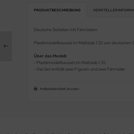
PRODUKTBESCHREIBUNG
HERSTELLER INFORM
rson Modelsport
assy Hobby
Deutsche Soldaten mit Fahrrädern
MK
Plastikmodellbausatz im Maßstab 1:35 von deutschen 
eatex
Über das Modell:
- Plastikmodellbausatz im Maßstab 1:35
s Werk
- Das Set enthält zwei Figuren und zwei Fahrräder
luxe Materials
Artikeldatenblatt drucken
ODELKITS
agon Models
uard
ergreen Scale Models