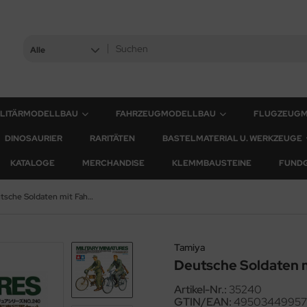
Alle
ILITÄRMODELLBAU
FAHRZEUGMODELLBAU
FLUGZEUG
DINOSAURIER
RARITÄTEN
BASTELMATERIAL U. WERKZEUGE
KATALOGE
MERCHANDISE
KLEMMBAUSTEINE
FUND
Deutsche Soldaten mit Fahrrädern - 1:35
Tamiya
Deutsche Soldaten m
Artikel-Nr.:
35240
GTIN/EAN:
49503449957