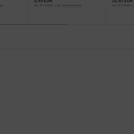
5,95 EUR
25,50 EUR
ten
inkl. 19 % MwSt. zzgl.
Versandkosten
inkl. 19 % MwSt. 