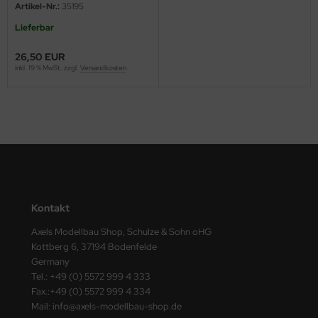
Artikel-Nr.:
35195
ster Box LTD
Lieferbar
ster Tools
26,50 EUR
inkl. 19 % MwSt. zzgl.
Versandkosten
ng Model
liput
niArt
nicraft
rage Hobby
Kontakt
delcollect
Axels Modellbau Shop, Schulze & Sohn oHG
Kottberg 6, 37194 Bodenfelde
ebius Models
Germany
Tel.: +49 (0) 5572 999 4 333
PC
Fax.:+49 (0) 5572 999 4 334
Mail: info@axels-modellbau-shop.de
. Hobby / Gunze Sangyo