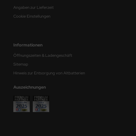
e Field Model
Angaben zur Lieferzeit
Cookie Einstellungen
bre Model
HUMO-Kits
Informationen
unkmodels
Öffnungszeiten & Ladengeschäft
ar Art
Sitemap
ecial Hobby
Hinweis zur Entsorgung von Altbatterien
ar-Decals
Auszeichnungen
yata
kom
miya