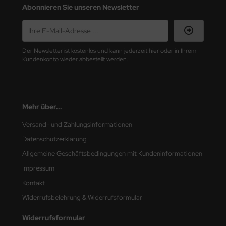
Abonnieren Sie unseren Newsletter
nu-Beemax
nda-Hobby
Der Newsletter ist kostenlos und kann jederzeit hier oder in Ihrem
Kundenkonto wieder abbestellt werden.
gasus Hobbies
atz Nunu
usmodel
Mehr über...
Versand- und Zahlungsinformationen
ar Lights
Datenschutzerklärung
ntos Model
Allgemeine Geschäftsbedingungen mit Kundeninformationen
Impressum
vell
Kontakt
ich.Models
Widerrufsbelehrung & Widerrufsformular
den
Widerrufsformular