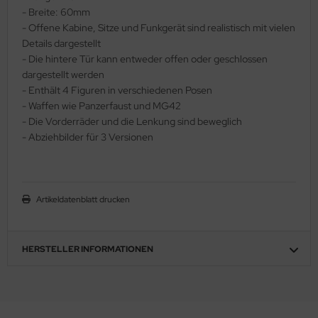
- Breite: 60mm
ler
- Offene Kabine, Sitze und Funkgerät sind realistisch mit vielen
Details dargestellt
yhawk
- Die hintere Tür kann entweder offen oder geschlossen
dargestellt werden
rces of Valor / Waltersons
- Enthält 4 Figuren in verschiedenen Posen
- Waffen wie Panzerfaust und MG42
re Hobby
- Die Vorderräder und die Lenkung sind beweglich
- Abziehbilder für 3 Versionen
eedom Model Kits
jimi
Artikeldatenblatt drucken
ahleri
sPatch Models
HERSTELLER INFORMATIONEN
cko Models
ow2B