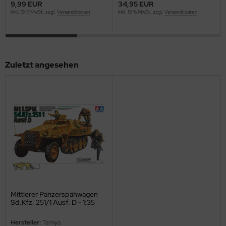
9,99 EUR
34,95 EUR
inkl. 19 % MwSt. zzgl.
Versandkosten
inkl. 19 % MwSt. zzgl.
Versandkosten
ini Model
leri
ata
Zuletzt angesehen
O Collections
NETIC
tty Hawk Model
tare
ick
gic Factory
Mittlerer Panzerspähwagen
Sd.Kfz. 251/1 Ausf. D - 1:35
ASTER
Hersteller:
Tamiya