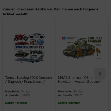
eat Wall Hobby
Kunden, die diesen Artikel kauften, haben auch folgende
segawa
Artikel bestellt:
ller
 Models
bby 2000
bby Boss
bby Craft
mbrol
Tamiya Katalog 2026 Deutsch
M4A3 Sherman 105mm
/ Englisch / Französisch /
Howitzer - Assault Support -
Spanisch
1:35
LOVE KIT
Hersteller:
Tamiya
Hersteller:
Tamiya
Artikel-Nr.:
64463
Artikel-Nr.:
35251
G Models
Sofort lieferbar
Sofort lieferbar
M