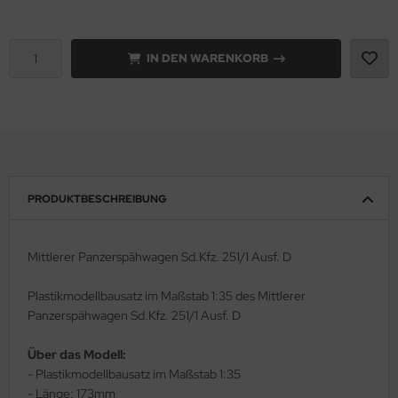
rson Modelsport
IN DEN WARENKORB
assy Hobby
MK
eatex
s Werk
PRODUKTBESCHREIBUNG
luxe Materials
Mittlerer Panzerspähwagen Sd.Kfz. 251/1 Ausf. D
ODELKITS
Plastikmodellbausatz im Maßstab 1:35 des Mittlerer
agon Models
Panzerspähwagen Sd.Kfz. 251/1 Ausf. D
uard
Über das Modell:
- Plastikmodellbausatz im Maßstab 1:35
ergreen Scale Models
- Länge: 173mm