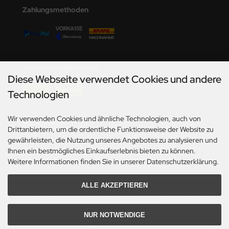
undermodel
Zahlungsmethoden
ger Model
umpeter
lejo
Versandmöglichkeiten
Diese Webseite verwendet Cookies und andere
spid Models
Technologien
ezda
Wir verwenden Cookies und ähnliche Technologien, auch von
Social Media
Drittanbietern, um die ordentliche Funktionsweise der Website zu
gewährleisten, die Nutzung unseres Angebotes zu analysieren und
Ihnen ein bestmögliches Einkaufserlebnis bieten zu können.
Weitere Informationen finden Sie in unserer Datenschutzerklärung.
ALLE AKZEPTIEREN
*Gilt für Lieferungen innerhalb Deutschlands. Lieferzeiten für andere Länder und
Informationen zur Berechnung des Liefertermins siehe hier:
Angaben zur Lieferzeit.
NUR NOTWENDIGE
Alle Preise inkl. gesetzl. MwSt. zzgl.
Versandkosten
. Die durchgestrichenen Preise