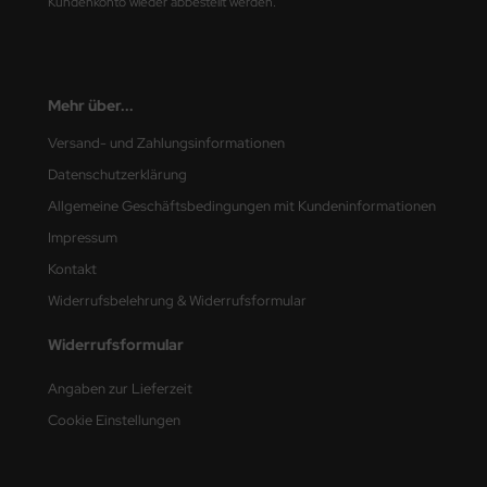
Kundenkonto wieder abbestellt werden.
nu-Beemax
nda-Hobby
Mehr über...
gasus Hobbies
Versand- und Zahlungsinformationen
Datenschutzerklärung
atz Nunu
Allgemeine Geschäftsbedingungen mit Kundeninformationen
usmodel
Impressum
Kontakt
ar Lights
Widerrufsbelehrung & Widerrufsformular
ntos Model
Widerrufsformular
vell
Angaben zur Lieferzeit
ich.Models
Cookie Einstellungen
den