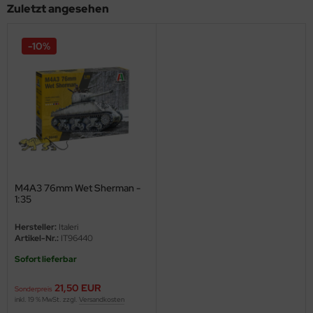
Zuletzt angesehen
ini Model
-10%
leri
ata
O Collections
NETIC
tty Hawk Model
M4A3 76mm Wet Sherman -
1:35
tare
Hersteller:
Italeri
ick
Artikel-Nr.:
IT96440
Sofort lieferbar
gic Factory
21,50 EUR
Sonderpreis
ASTER
inkl. 19 % MwSt. zzgl.
Versandkosten