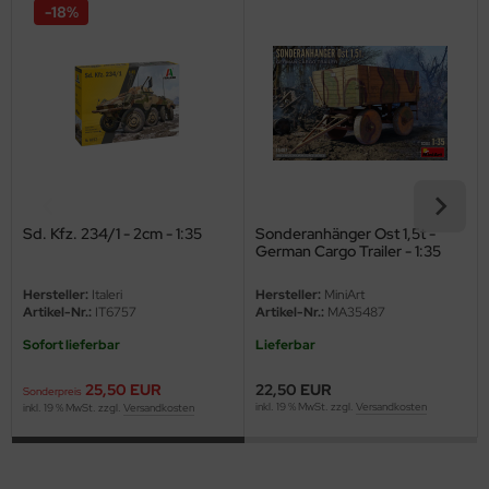
eat Wall Hobby
-18%
segawa
ller
 Models
bby 2000
Sd. Kfz. 234/1 - 2cm - 1:35
Sonderanhänger Ost 1,5t -
bby Boss
German Cargo Trailer - 1:35
bby Craft
Hersteller:
Italeri
Hersteller:
MiniArt
Artikel-Nr.:
IT6757
Artikel-Nr.:
MA35487
mbrol
Sofort lieferbar
Lieferbar
LOVE KIT
25,50 EUR
22,50 EUR
Sonderpreis
inkl. 19 % MwSt. zzgl.
Versandkosten
inkl. 19 % MwSt. zzgl.
Versandkosten
G Models
M