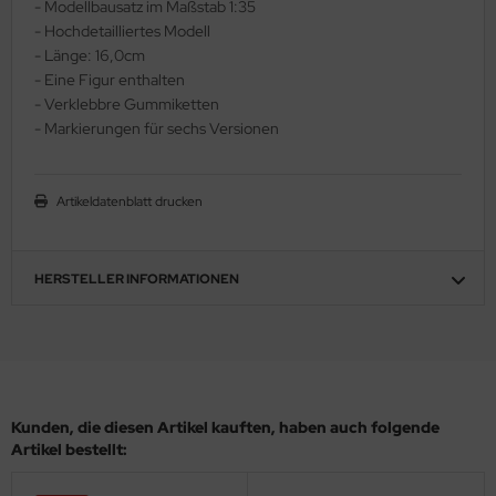
- Modellbausatz im Maßstab 1:35
ler
- Hochdetailliertes Modell
- Länge: 16,0cm
yhawk
- Eine Figur enthalten
- Verklebbre Gummiketten
rces of Valor / Waltersons
- Markierungen für sechs Versionen
re Hobby
Artikeldatenblatt drucken
eedom Model Kits
jimi
HERSTELLER INFORMATIONEN
ahleri
sPatch Models
cko Models
Kunden, die diesen Artikel kauften, haben auch folgende
Artikel bestellt:
ow2B