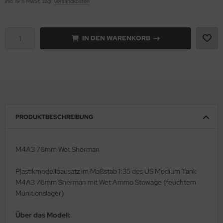
inkl. 19 % MwSt. zzgl.
Versandkosten
rson Modelsport
IN DEN WARENKORB
assy Hobby
MK
eatex
s Werk
PRODUKTBESCHREIBUNG
luxe Materials
M4A3 76mm Wet Sherman
ODELKITS
agon Models
Plastikmodellbausatz im Maßstab 1:35 des US Medium Tank
M4A3 76mm Sherman mit Wet Ammo Stowage (feuchtem
uard
Munitionslager)
ergreen Scale Models
Über das Modell: