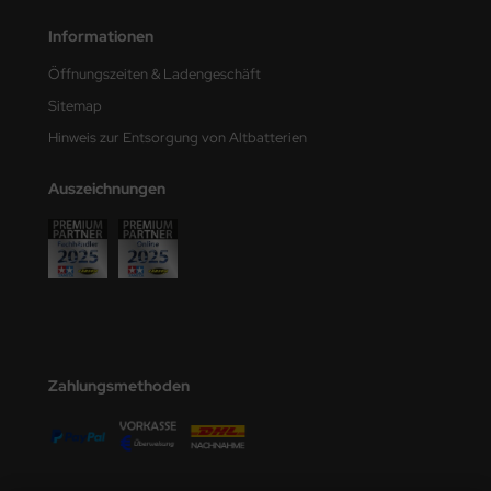
e Field Model
Informationen
bre Model
Öffnungszeiten & Ladengeschäft
Sitemap
HUMO-Kits
Hinweis zur Entsorgung von Altbatterien
unkmodels
Auszeichnungen
ar Art
ecial Hobby
ar-Decals
yata
Zahlungsmethoden
kom
miya