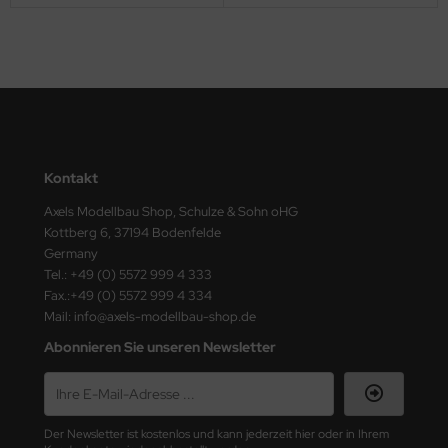
ster Box LTD
ster Tools
ng Model
liput
Kontakt
niArt
Axels Modellbau Shop, Schulze & Sohn oHG
nicraft
Kottberg 6, 37194 Bodenfelde
Germany
rage Hobby
Tel.: +49 (0) 5572 999 4 333
Fax.:+49 (0) 5572 999 4 334
delcollect
Mail: info@axels-modellbau-shop.de
Abonnieren Sie unseren Newsletter
ebius Models
PC
Der Newsletter ist kostenlos und kann jederzeit hier oder in Ihrem
. Hobby / Gunze Sangyo