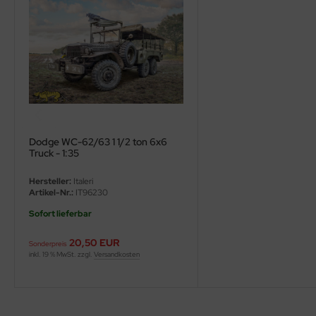
ini Model
leri
ata
O Collections
Dodge WC-62/63 1 1/2 ton 6x6
NETIC
Truck - 1:35
tty Hawk Model
Hersteller:
Italeri
Artikel-Nr.:
IT96230
tare
Sofort lieferbar
ick
20,50 EUR
Sonderpreis
inkl. 19 % MwSt. zzgl.
Versandkosten
gic Factory
ASTER