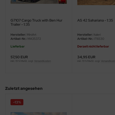
eat Wall Hobby
segawa
G7107 Cargo Truck with Ben Hur
AS 42 Sahariana - 1:35
ller
Trailer - 1:35
 Models
Hersteller:
MiniArt
Hersteller:
Italeri
Artikel-Nr.:
MA35372
Artikel-Nr.:
IT6530
bby 2000
Lieferbar
Derzeit nicht lieferbar
bby Boss
57,50 EUR
34,95 EUR
inkl. 19 % MwSt. zzgl.
Versandkosten
inkl. 19 % MwSt. zzgl.
Versandkos
bby Craft
mbrol
Zuletzt angesehen
LOVE KIT
G Models
-13%
M