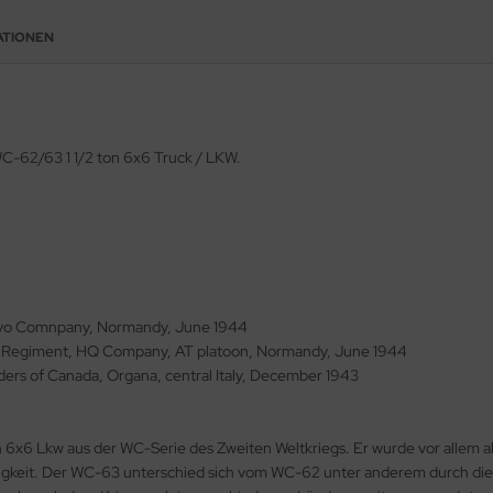
ATIONEN
C-62/63 1 1/2 ton 6x6 Truck / LKW.
avo Comnpany, Normandy, June 1944
try Regiment, HQ Company, AT platoon, Normandy, June 1944
ders of Canada, Organa, central Italy, December 1943
6x6 Lkw aus der WC-Serie des Zweiten Weltkriegs. Er wurde vor allem al
igkeit. Der WC-63 unterschied sich vom WC-62 unter anderem durch die