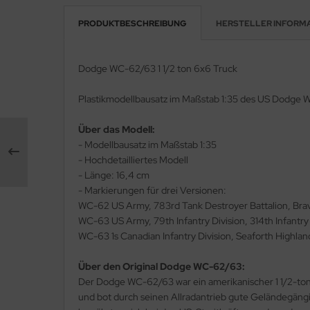
PRODUKTBESCHREIBUNG
HERSTELLER INFORM
rson Modelsport
assy Hobby
Dodge WC-62/63 1 1/2 ton 6x6 Truck
MK
Plastikmodellbausatz im Maßstab 1:35 des US Dodge W
eatex
Über das Modell:
- Modellbausatz im Maßstab 1:35
s Werk
- Hochdetailliertes Modell
- Länge: 16,4 cm
luxe Materials
- Markierungen für drei Versionen:
WC-62 US Army, 783rd Tank Destroyer Battalion, Br
ODELKITS
WC-63 US Army, 79th Infantry Division, 314th Infan
WC-63 1s Canadian Infantry Division, Seaforth Highlan
agon Models
Über den Original Dodge WC-62/63:
uard
Der Dodge WC-62/63 war ein amerikanischer 1 1/2-ton 
ergreen Scale Models
und bot durch seinen Allradantrieb gute Geländegäng