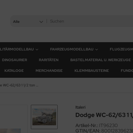
Alle
ILITÄRMODELLBAU
FAHRZEUGMODELLBAU
FLUGZEUG
DINOSAURIER
RARITÄTEN
BASTELMATERIAL U. WERKZEUGE
KATALOGE
MERCHANDISE
KLEMMBAUSTEINE
FUND
Dodge WC-62/63 1 1/2 ton 6x6 Truck - 1:35
Italeri
Dodge WC-62/63 1 1/
Artikel-Nr.:
IT96230
GTIN/EAN:
80012839623