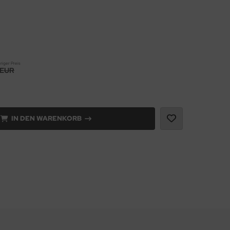
riger Preis
 EUR
IN DEN WARENKORB