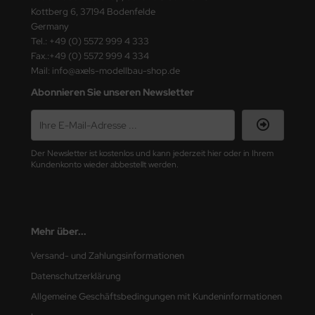
ster Box LTD
Kottberg 6, 37194 Bodenfelde
Germany
ster Tools
Tel.: +49 (0) 5572 999 4 333
Fax.:+49 (0) 5572 999 4 334
ng Model
Mail: info@axels-modellbau-shop.de
Abonnieren Sie unseren Newsletter
liput
niArt
Der Newsletter ist kostenlos und kann jederzeit hier oder in Ihrem
nicraft
Kundenkonto wieder abbestellt werden.
rage Hobby
delcollect
Mehr über...
ebius Models
Versand- und Zahlungsinformationen
Datenschutzerklärung
PC
Allgemeine Geschäftsbedingungen mit Kundeninformationen
. Hobby / Gunze Sangyo