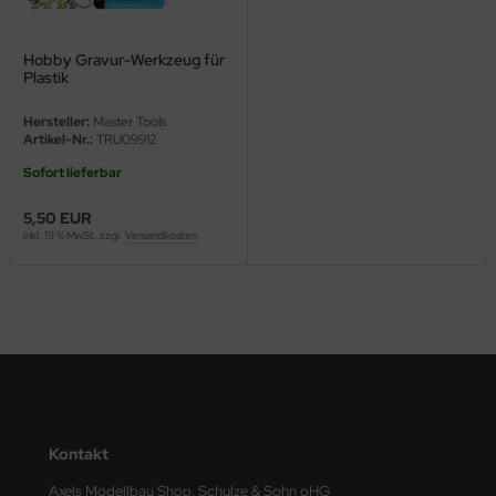
ini Model
Hobby Gravur-Werkzeug für
Plastik
leri
Hersteller:
Master Tools
ata
Artikel-Nr.:
TRU09912
Sofort lieferbar
O Collections
5,50 EUR
NETIC
inkl. 19 % MwSt. zzgl.
Versandkosten
tty Hawk Model
tare
ick
gic Factory
Kontakt
ASTER
Axels Modellbau Shop, Schulze & Sohn oHG