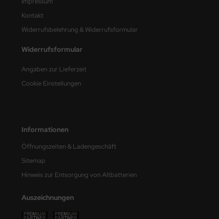
Impressum
Kontakt
nu-Beemax
Widerrufsbelehrung & Widerrufsformular
nda-Hobby
Widerrufsformular
gasus Hobbies
Angaben zur Lieferzeit
atz Nunu
Cookie Einstellungen
usmodel
ar Lights
Informationen
ntos Model
Öffnungszeiten & Ladengeschäft
Sitemap
vell
Hinweis zur Entsorgung von Altbatterien
ich.Models
Auszeichnungen
den