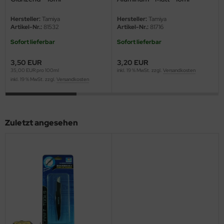
eat Wall Hobby
Hersteller:
Tamiya
Hersteller:
Tamiya
segawa
Artikel-Nr.:
81532
Artikel-Nr.:
81716
Sofort lieferbar
Sofort lieferbar
ller
3,50 EUR
3,20 EUR
 Models
35,00 EUR pro 100ml
inkl. 19 % MwSt. zzgl.
Versandkosten
inkl. 19 % MwSt. zzgl.
Versandkosten
bby 2000
bby Boss
Zuletzt angesehen
bby Craft
mbrol
LOVE KIT
G Models
M