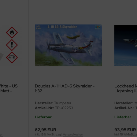
hite - US
Douglas A-1H AD-6 Skyraider -
Lockheed M
 Matt -
1:32
Lightning II 
Hersteller:
Trumpeter
Hersteller:
Ita
Artikel-Nr.:
TRU02253
Artikel-Nr.:
I
Lieferbar
Lieferbar
62,95 EUR
93,95 EUR
ten
inkl. 19 % MwSt. zzgl.
Versandkosten
inkl. 19 % MwSt. 