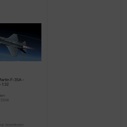
artin F-35A -
- 1:32
leri
T2506
zzgl.
Versandkosten