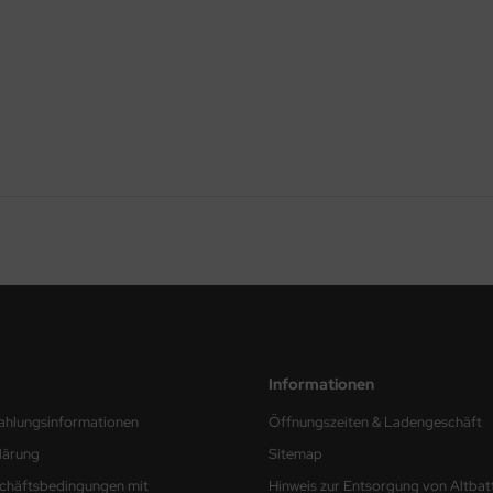
Informationen
ahlungsinformationen
Öffnungszeiten & Ladengeschäft
lärung
Sitemap
chäftsbedingungen mit
Hinweis zur Entsorgung von Altbat