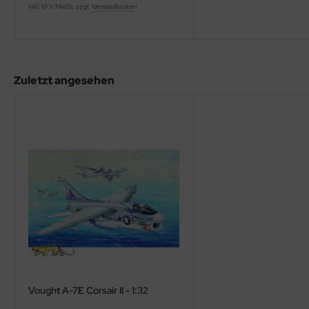
eat Wall Hobby
inkl. 19 % MwSt. zzgl.
Versandkosten
segawa
ller
Zuletzt angesehen
 Models
bby 2000
bby Boss
bby Craft
mbrol
LOVE KIT
G Models
Vought A-7E Corsair II - 1:32
M