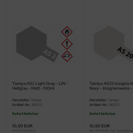
ler
yhawk
rces of Valor / Waltersons
re Hobby
eedom Model Kits
jimi
Tamiya AS2 Light Gray - IJN -
Tamiya AS20 Insignia W
ahleri
Hellgrau - Matt - 100ml
Navy - Insignienweiss -
100ml
sPatch Models
Hersteller:
Tamiya
Hersteller:
Tamiya
Artikel-Nr.:
86502
Artikel-Nr.:
86520
cko Models
Sofort lieferbar
Sofort lieferbar
ow2B
10,50 EUR
10,50 EUR
105,00 EUR pro 1l
inkl. 19 % MwSt. zzgl.
Versandkos