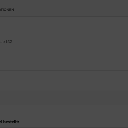
ATIONEN
tab 1:32
 bestellt: