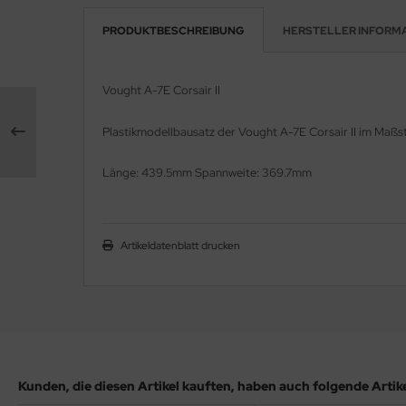
PRODUKTBESCHREIBUNG
HERSTELLER INFORM
e Field Model 1:35
rson Modelsport
bre Model - 1:35
assy Hobby
Vought A-7E Corsair II
ar Art / Glow 2B 1:35
MK
Plastikmodellbausatz der Vought A-7E Corsair II im Maßs
nstige Hersteller
eatex
Länge: 439.5mm Spannweite: 369.7mm
kom 1:35
s Werk
miya 1:35
luxe Materials
Artikeldatenblatt drucken
under Model 1:35
ODELKITS
umpeter 1:35
agon Models
ezda 1:35
uard
Kunden, die diesen Artikel kauften, haben auch folgende Artikel
behör Maßstab 1:35
ergreen Scale Models