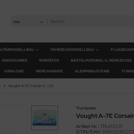
Alle
ILITÄRMODELLBAU
FAHRZEUGMODELLBAU
FLUGZEUG
DINOSAURIER
RARITÄTEN
BASTELMATERIAL U. WERKZEUGE
KATALOGE
MERCHANDISE
KLEMMBAUSTEINE
FUND
2
Vought A-7E Corsair II - 1:32
Trumpeter
Vought A-7E Corsair I
Artikel-Nr.:
TRU02231
GTIN/EAN:
95802080223