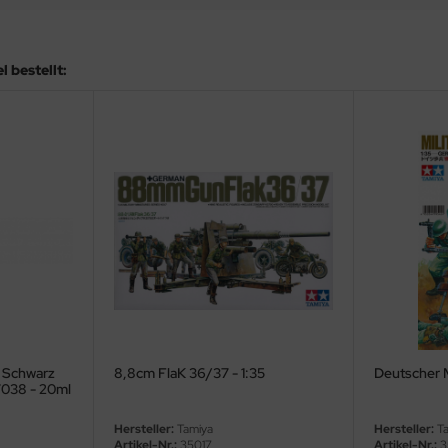
 bestellt:
- Schwarz
8,8cm FlaK 36/37 - 1:35
Deutscher 
37038 - 20ml
Hersteller:
Tamiya
Hersteller:
Ta
Artikel-Nr.:
35017
Artikel-Nr.:
3