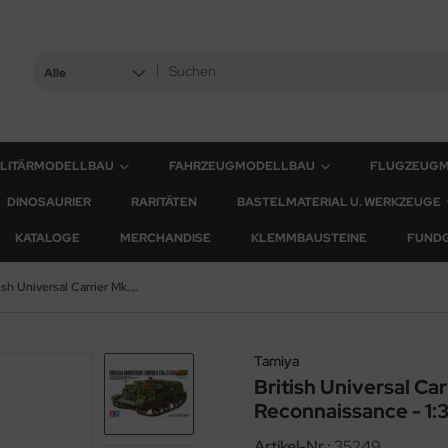
Alle
ILITÄRMODELLBAU
FAHRZEUGMODELLBAU
FLUGZEUG
DINOSAURIER
RARITÄTEN
BASTELMATERIAL U. WERKZEUGE
KATALOGE
MERCHANDISE
KLEMMBAUSTEINE
FUND
British Universal Carrier Mk.II - Forced Reconnaissance - 1:35
Tamiya
British Universal Car
Reconnaissance - 1:
Artikel-Nr.:
35249