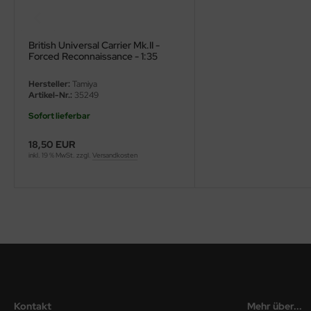
ini Model
British Universal Carrier Mk.II -
leri
Forced Reconnaissance - 1:35
ata
Hersteller:
Tamiya
Artikel-Nr.:
35249
O Collections
Sofort lieferbar
NETIC
18,50 EUR
inkl. 19 % MwSt. zzgl.
Versandkosten
tty Hawk Model
tare
ick
gic Factory
ASTER
Kontakt
Mehr über...