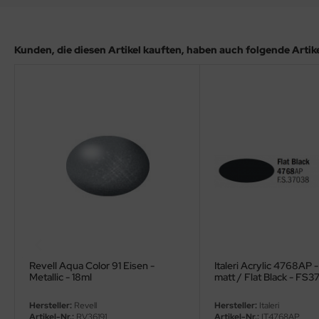
ler
yhawk
Kunden, die diesen Artikel kauften, haben auch folgende Artikel
rces of Valor / Waltersons
re Hobby
eedom Model Kits
jimi
ahleri
sPatch Models
cko Models
Revell Aqua Color 91 Eisen -
Italeri Acrylic 4768AP 
Metallic - 18ml
matt / Flat Black - FS
ow2B
Hersteller:
Revell
Hersteller:
Italeri
Artikel-Nr.:
RV36191
Artikel-Nr.:
IT4768AP