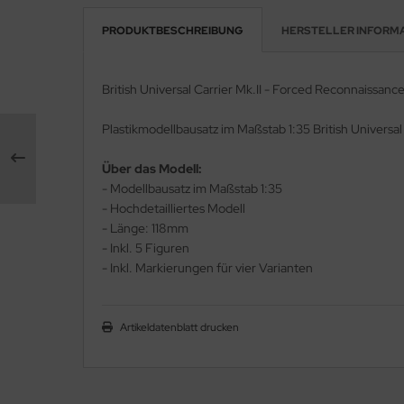
PRODUKTBESCHREIBUNG
HERSTELLER INFORM
rson Modelsport
assy Hobby
British Universal Carrier Mk.II - Forced Reconnaissanc
MK
Plastikmodellbausatz im Maßstab 1:35 British Universal
eatex
Über das Modell:
- Modellbausatz im Maßstab 1:35
s Werk
- Hochdetailliertes Modell
- Länge: 118mm
luxe Materials
- Inkl. 5 Figuren
- Inkl. Markierungen für vier Varianten
ODELKITS
agon Models
Artikeldatenblatt drucken
uard
ergreen Scale Models