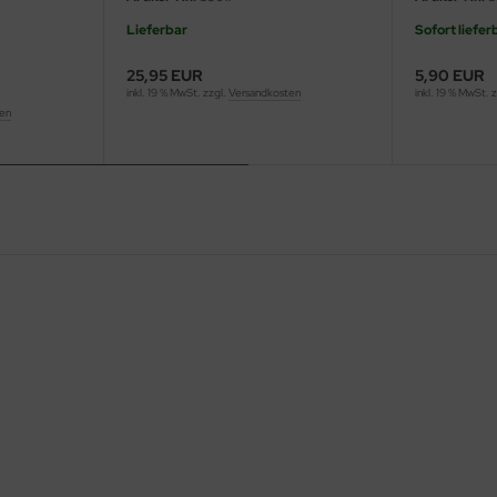
Lieferbar
Sofort liefer
25,95 EUR
5,90 EUR
inkl. 19 % MwSt. zzgl.
Versandkosten
inkl. 19 % MwSt. 
ten