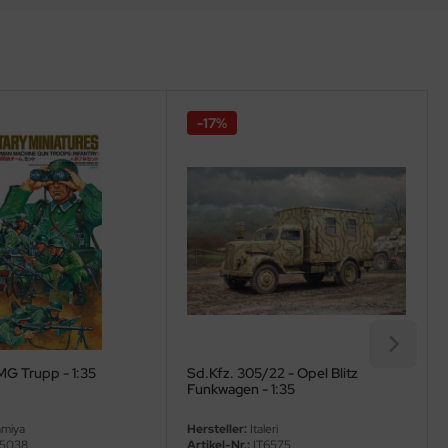
-17%
MG Trupp - 1:35
Sd.Kfz. 305/22 - Opel Blitz
Funkwagen - 1:35
miya
Hersteller:
Italeri
5038
Artikel-Nr.:
IT6575