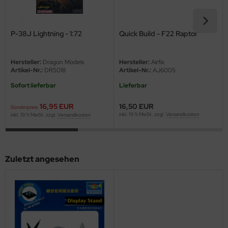
eat Wall Hobby
segawa
P-38J Lightning - 1:72
Quick Build - F22 Raptor
ller
Hersteller:
Dragon Models
Hersteller:
Airfix
 Models
Artikel-Nr.:
DR5018
Artikel-Nr.:
AJ6005
Sofort lieferbar
Lieferbar
bby 2000
16,95 EUR
16,50 EUR
Sonderpreis
bby Boss
inkl. 19 % MwSt. zzgl.
Versandkosten
inkl. 19 % MwSt. zzgl.
Versandkosten
bby Craft
mbrol
Zuletzt angesehen
LOVE KIT
G Models
M