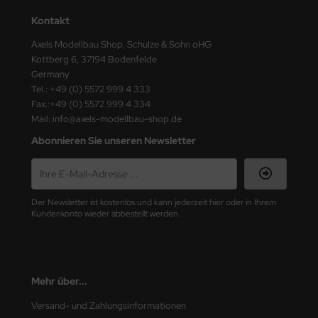
ster Box LTD
Kontakt
ster Tools
Axels Modellbau Shop, Schulze & Sohn oHG
Kottberg 6, 37194 Bodenfelde
ng Model
Germany
Tel.: +49 (0) 5572 999 4 333
liput
Fax.:+49 (0) 5572 999 4 334
Mail: info@axels-modellbau-shop.de
niArt
Abonnieren Sie unseren Newsletter
nicraft
rage Hobby
Der Newsletter ist kostenlos und kann jederzeit hier oder in Ihrem
Kundenkonto wieder abbestellt werden.
delcollect
ebius Models
Mehr über...
PC
Versand- und Zahlungsinformationen
. Hobby / Gunze Sangyo