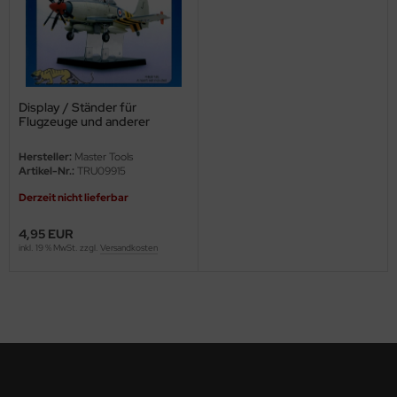
ini Model
leri
ata
Display / Ständer für
Flugzeuge und anderer
Modelle
O Collections
Hersteller:
Master Tools
Artikel-Nr.:
TRU09915
NETIC
Derzeit nicht lieferbar
tty Hawk Model
4,95 EUR
inkl. 19 % MwSt. zzgl.
Versandkosten
tare
ick
gic Factory
ASTER