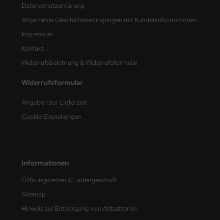
Datenschutzerklärung
nu-Beemax
Allgemeine Geschäftsbedingungen mit Kundeninformationen
Impressum
nda-Hobby
Kontakt
gasus Hobbies
Widerrufsbelehrung & Widerrufsformular
atz Nunu
Widerrufsformular
Angaben zur Lieferzeit
usmodel
Cookie Einstellungen
ar Lights
ntos Model
Informationen
vell
Öffnungszeiten & Ladengeschäft
ich.Models
Sitemap
Hinweis zur Entsorgung von Altbatterien
den