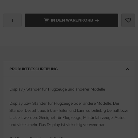
e Field Model 1:35
rson Modelsport
IN DEN WARENKORB
bre Model - 1:35
assy Hobby
ar Art / Glow 2B 1:35
MK
nstige Hersteller
eatex
kom 1:35
s Werk
PRODUKTBESCHREIBUNG
miya 1:35
luxe Materials
Display / Ständer für Flugzeuge und anderer Modelle
under Model 1:35
ODELKITS
Display bzw. Ständer für Flugzeuge oder andere Modelle. Der
umpeter 1:35
agon Models
Ständer besteht aus 5 klar-Teilen und kann so beliebig bemalt bzw.
lackiert werden. Geeignet für Flugzeuge, Militärfahrzeuge, Autos
ezda 1:35
uard
und vieles mehr. Das Display ist vielseitig verwendbar.
behör Maßstab 1:35
ergreen Scale Models