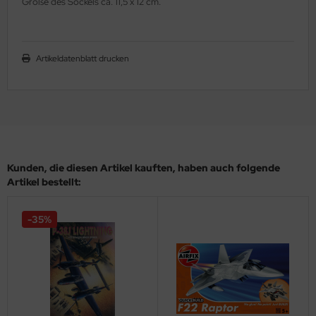
Größe des Sockels ca. 11,5 x 12 cm.
ler
yhawk
Artikeldatenblatt drucken
rces of Valor / Waltersons
re Hobby
eedom Model Kits
Kunden, die diesen Artikel kauften, haben auch folgende
jimi
Artikel bestellt:
ahleri
-35%
sPatch Models
cko Models
ow2B