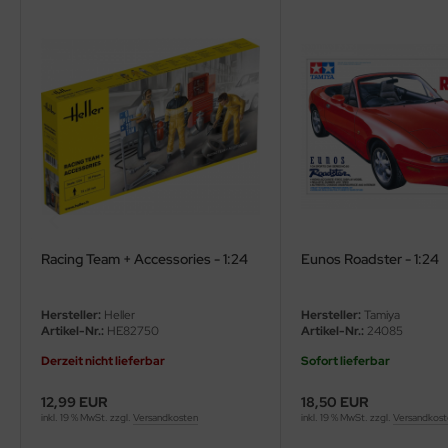
ler
yhawk
rces of Valor / Waltersons
re Hobby
eedom Model Kits
jimi
Racing Team + Accessories - 1:24
Eunos Roadster - 1:24
ahleri
Hersteller:
Heller
Hersteller:
Tamiya
sPatch Models
Artikel-Nr.:
HE82750
Artikel-Nr.:
24085
Derzeit nicht lieferbar
Sofort lieferbar
cko Models
12,99 EUR
18,50 EUR
ow2B
inkl. 19 % MwSt. zzgl.
Versandkosten
inkl. 19 % MwSt. zzgl.
Versandkos