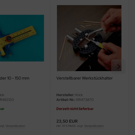
der 10 - 150 mm
Verstellbarer Werkstückhalter
ick
Hersteller:
Krick
R492120
Artikel-Nr.:
KR473870
bar
Derzeit nicht lieferbar
23,50 EUR
zzgl.
Versandkosten
inkl. 19 % MwSt. zzgl.
Versandkosten