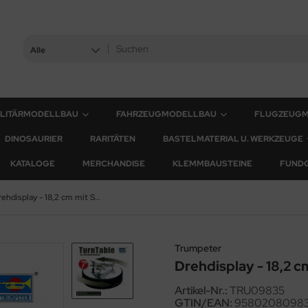
Alle
ILITÄRMODELLBAU
FAHRZEUGMODELLBAU
FLUGZEUG
DINOSAURIER
RARITÄTEN
BASTELMATERIAL U. WERKZEUGE
KATALOGE
MERCHANDISE
KLEMMBAUSTEINE
FUND
Drehdisplay - 18,2 cm mit Spiegeloberfläche
Trumpeter
Drehdisplay - 18,2 
Artikel-Nr.:
TRU09835
GTIN/EAN:
9580208098