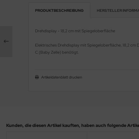
PRODUKTBESCHREIBUNG
HERSTELLER INFORM
e Field Model 1:35
rson Modelsport
bre Model - 1:35
assy Hobby
Drehdisplay - 18,2 cm mit Spiegeloberfläche
ar Art / Glow 2B 1:35
MK
Elektrisches Drehdisplay mit Spiegeloberfläche, 18,2 cm 
nstige Hersteller
C (Baby Zelle) benötigt.
eatex
kom 1:35
s Werk
Artikeldatenblatt drucken
miya 1:35
luxe Materials
under Model 1:35
ODELKITS
umpeter 1:35
agon Models
ezda 1:35
uard
Kunden, die diesen Artikel kauften, haben auch folgende Artikel
behör Maßstab 1:35
ergreen Scale Models