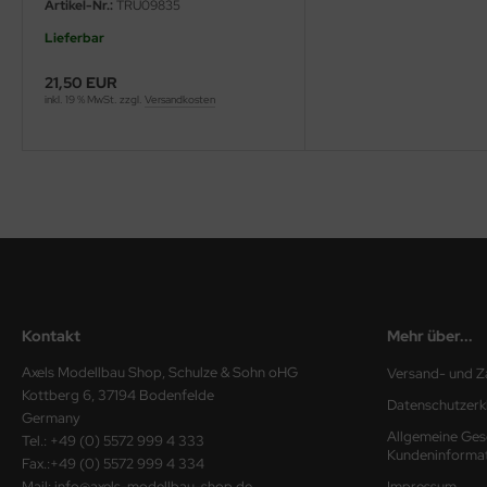
Artikel-Nr.:
TRU09835
ini Model
Lieferbar
leri
21,50 EUR
inkl. 19 % MwSt. zzgl.
Versandkosten
ata
O Collections
NETIC
tty Hawk Model
tare
Kontakt
Mehr über...
ick
Axels Modellbau Shop, Schulze & Sohn oHG
Versand- und Z
Kottberg 6, 37194 Bodenfelde
Datenschutzerk
gic Factory
Germany
Allgemeine Ges
Tel.: +49 (0) 5572 999 4 333
ASTER
Kundeninforma
Fax.:+49 (0) 5572 999 4 334
Mail: info@axels-modellbau-shop.de
Impressum