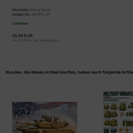
eat Wall Hobby
Hersteller:
Meng Model
segawa
Artikel-Nr.:
MESPS-017
Lieferbar
ller
25,95 EUR
 Models
inkl. 19 % MwSt. zzgl.
Versandkosten
bby 2000
bby Boss
Kunden, die diesen Artikel kauften, haben auch folgende Artikel
bby Craft
mbrol
LOVE KIT
G Models
M