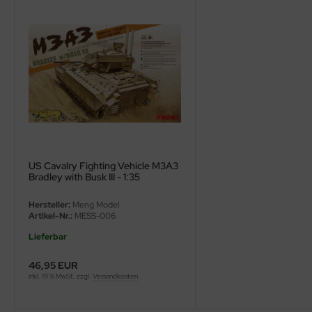
ster Box LTD
ster Tools
ng Model
liput
niArt
nicraft
US Cavalry Fighting Vehicle M3A3
Bradley with Busk III - 1:35
rage Hobby
Hersteller:
Meng Model
Artikel-Nr.:
MESS-006
delcollect
Lieferbar
ebius Models
46,95 EUR
inkl. 19 % MwSt. zzgl.
Versandkosten
PC
. Hobby / Gunze Sangyo