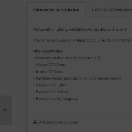
PRODUKTBESCHREIBUNG
HERSTELLER INFORM
rson Modelsport
assy Hobby
US Cavalry Fighting Vehicle M3A3 Bradley with Busk III
MK
Plastikmodellbausatz im Maßstab 1:35 des US CFV M3A3 Br
eatex
Über das Modell:
- Plastikmodellbausatz im Maßstab 1:35
s Werk
- Länge: 203,5mm
- Breite: 107,3mm
luxe Materials
- Perfekte wiedergabe der Form und feinste Details
- Bewegliche Luken
ODELKITS
- Bewegliche Ketten
- Bewegliche Aufhängung
agon Models
uard
Artikeldatenblatt drucken
ergreen Scale Models