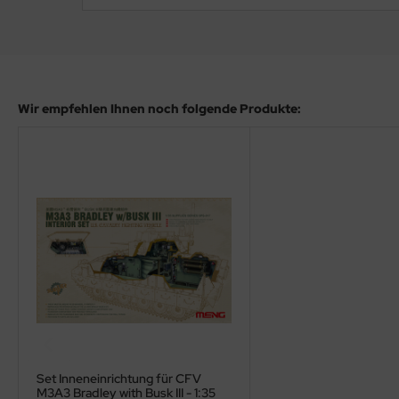
ler
yhawk
rces of Valor / Waltersons
Wir empfehlen Ihnen noch folgende Produkte:
re Hobby
eedom Model Kits
jimi
ahleri
sPatch Models
cko Models
ow2B
Set Inneneinrichtung für CFV
M3A3 Bradley with Busk III - 1:35