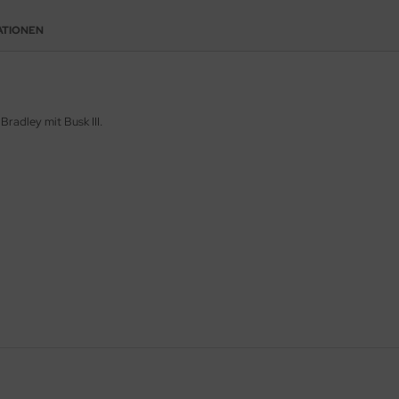
ATIONEN
adley mit Busk III.