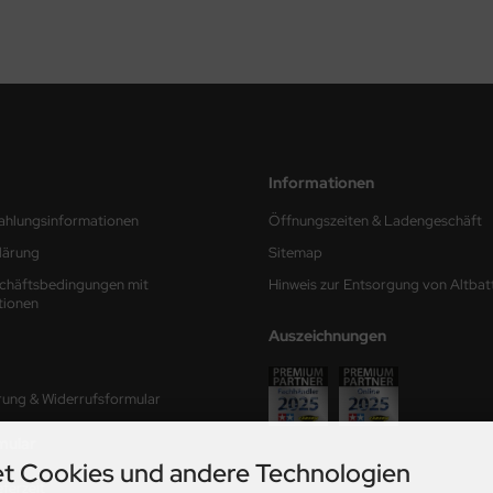
Informationen
ahlungsinformationen
Öffnungszeiten & Ladengeschäft
lärung
Sitemap
chäftsbedingungen mit
Hinweis zur Entsorgung von Altbat
tionen
Auszeichnungen
rung & Widerrufsformular
mular
t Cookies und andere Technologien
ferzeit