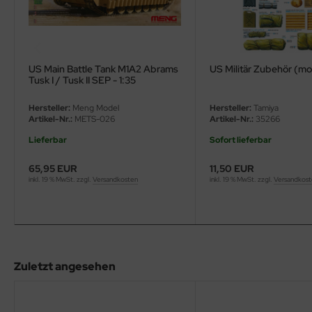
ini Model
leri
US Main Battle Tank M1A2 Abrams
US Militär Zubehör (mo
Tusk I / Tusk II SEP - 1:35
ata
Hersteller:
Meng Model
Hersteller:
Tamiya
O Collections
Artikel-Nr.:
METS-026
Artikel-Nr.:
35266
Lieferbar
Sofort lieferbar
NETIC
65,95 EUR
11,50 EUR
tty Hawk Model
inkl. 19 % MwSt. zzgl.
Versandkosten
inkl. 19 % MwSt. zzgl.
Versandkos
tare
ick
gic Factory
Zuletzt angesehen
ASTER