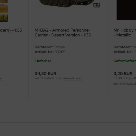
dern) - 1:35
M113A2 - Armored Personnel
Mr. Hobby C
Carrier - Desert Version - 1:35
- Metallic
Hersteller:
Tamiya
Hersteller:
Mr
Artikel-Nr.:
35265
Artikel-Nr.:
G
Lieferbar
Sofort liefer
34,50 EUR
3,20 EUR
ten
inkl. 19 % MwSt. zzgl.
Versandkosten
32,00 EUR pro 
inkl. 19 % MwSt. 