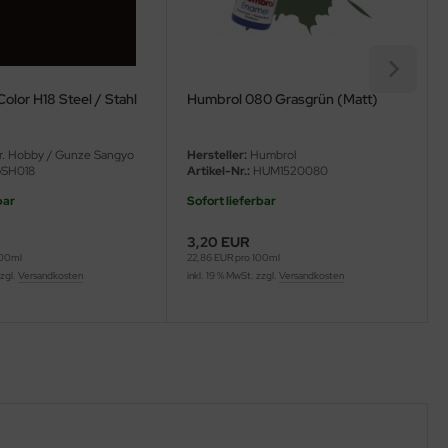
olor H18 Steel / Stahl
Humbrol 080 Grasgrün (Matt)
. Hobby / Gunze Sangyo
Hersteller:
Humbrol
SH018
Artikel-Nr.:
HUM1520080
bar
Sofort lieferbar
3,20 EUR
100ml
22,86 EUR pro 100ml
zzgl.
Versandkosten
inkl. 19 % MwSt. zzgl.
Versandkosten