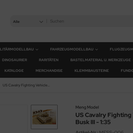
Alle
ILITÄRMODELLBAU
FAHRZEUGMODELLBAU
FLUGZEUG
DINOSAURIER
RARITÄTEN
BASTELMATERIAL U. WERKZEUGE
KATALOGE
MERCHANDISE
KLEMMBAUSTEINE
FUND
US Cavalry Fighting Vehicle M3A3 Bradley with Busk III - 1:35
Meng Model
US Cavalry Fighting
Busk III - 1:35
Artikel-Nr.:
MESS-006