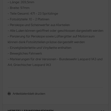
- Länge: 269,5mm
ler
- Breite: 97mm
- Teile Gesamt: 471 - 23 Spritzlinge
yhawk
- Fotoätzteile: 10 - 2 Platinen
- Periskope und Scheinwerfer aus Klarteilen
rces of Valor / Waltersons
- Alle Luken können geöffnet oder geschlossen dargestellt werden
- Panzerung für Periskope sowie Lüftergitter auf Motorraum
re Hobby
können dank Fotoätzteilen präzise dargestellt werden
- Einzelgliederkette und Vinylkette enthalten
eedom Model Kits
- Bewegliches Fahrwerk
- Markierungen für drei Versionen - Bundeswehr Leopard 1A3 und
jimi
A4, Griechischer Leopard 1A3
ahleri
sPatch Models
cko Models
Artikeldatenblatt drucken
ow2B
HERSTELLER INFORMATIONEN