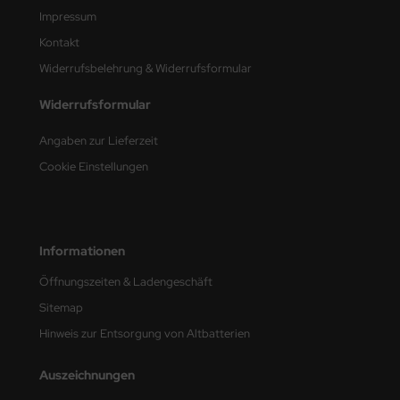
undermodel
Impressum
ger Model
Kontakt
Widerrufsbelehrung & Widerrufsformular
umpeter
Widerrufsformular
lejo
Angaben zur Lieferzeit
spid Models
Cookie Einstellungen
ezda
Informationen
Öffnungszeiten & Ladengeschäft
Sitemap
Hinweis zur Entsorgung von Altbatterien
Auszeichnungen