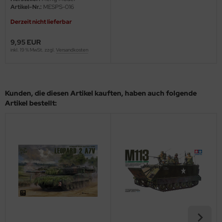
Artikel-Nr.:
MESPS-016
ini Model
Derzeit nicht lieferbar
leri
9,95 EUR
inkl. 19 % MwSt. zzgl.
Versandkosten
ata
O Collections
Kunden, die diesen Artikel kauften, haben auch folgende
NETIC
Artikel bestellt:
tty Hawk Model
tare
ick
gic Factory
ASTER