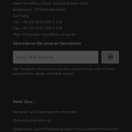
Axels Modellbau Shop, Schulze & Sohn oHG
e Field Model
Kottberg 6, 37194 Bodenfelde
Germany
bre Model
Tel.: +49 (0) 5572 999 4 333
Fax.:+49 (0) 5572 999 4 334
HUMO-Kits
Mail: info@axels-modellbau-shop.de
Abonnieren Sie unseren Newsletter
unkmodels
ar Art
Der Newsletter ist kostenlos und kann jederzeit hier oder in Ihrem
ecial Hobby
Kundenkonto wieder abbestellt werden.
ar-Decals
yata
Mehr über...
kom
Versand- und Zahlungsinformationen
miya
Datenschutzerklärung
Allgemeine Geschäftsbedingungen mit Kundeninformationen