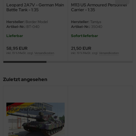
ster Box LTD
Leopard 2A7V - German Main
M113 US Armoured Personnel
Battle Tank - 1:35
Carrier - 1:35
ster Tools
Hersteller:
Border Model
Hersteller:
Tamiya
Artikel-Nr.:
BT-040
Artikel-Nr.:
35040
ng Model
Lieferbar
Sofort lieferbar
liput
58,95 EUR
21,50 EUR
inkl. 19 % MwSt. zzgl.
Versandkosten
inkl. 19 % MwSt. zzgl.
Versandkosten
niArt
nicraft
Zuletzt angesehen
rage Hobby
delcollect
ebius Models
PC
. Hobby / Gunze Sangyo