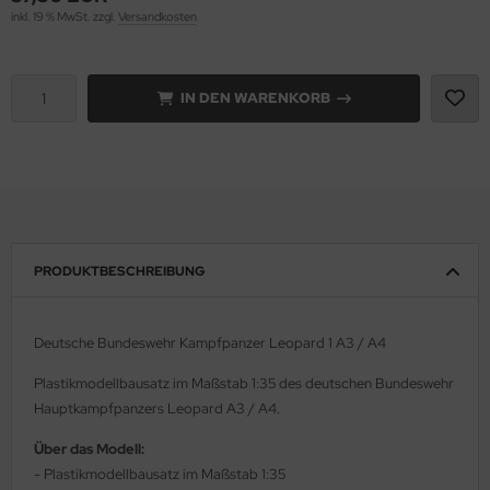
inkl. 19 % MwSt. zzgl.
Versandkosten
rson Modelsport
assy Hobby
IN DEN WARENKORB
MK
eatex
s Werk
PRODUKTBESCHREIBUNG
luxe Materials
ODELKITS
Deutsche Bundeswehr Kampfpanzer Leopard 1 A3 / A4
agon Models
Plastikmodellbausatz im Maßstab 1:35 des deutschen Bundeswehr
Hauptkampfpanzers Leopard A3 / A4.
uard
Über das Modell:
ergreen Scale Models
- Plastikmodellbausatz im Maßstab 1:35