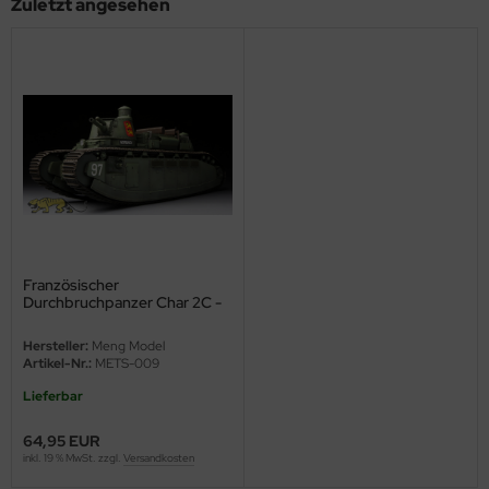
Zuletzt angesehen
ini Model
leri
ata
O Collections
NETIC
tty Hawk Model
Französischer
Durchbruchpanzer Char 2C -
tare
1:35
Hersteller:
Meng Model
ick
Artikel-Nr.:
METS-009
Lieferbar
gic Factory
64,95 EUR
ASTER
inkl. 19 % MwSt. zzgl.
Versandkosten