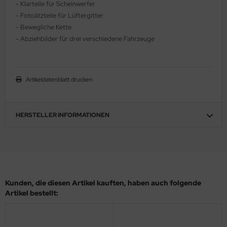
- Klarteile für Scheinwerfer
ler
- Fotoätzteile für Lüftergitter
- Bewegliche Kette
yhawk
- Abziehbilder für drei verschiedene Fahrzeuge
rces of Valor / Waltersons
re Hobby
Artikeldatenblatt drucken
eedom Model Kits
HERSTELLER INFORMATIONEN
jimi
ahleri
sPatch Models
Kunden, die diesen Artikel kauften, haben auch folgende
cko Models
Artikel bestellt:
ow2B