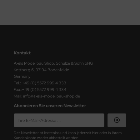
ster Box LTD
ster Tools
ng Model
liput
Kontakt
niArt
Axels Modellbau Shop, Schulze & Sohn oHG
Kottberg 6, 37194 Bodenfelde
nicraft
Germany
Tel.: +49 (0) 5572 999 4 333
rage Hobby
Fax.:+49 (0) 5572 999 4 334
Mail: info@axels-modellbau-shop.de
delcollect
Abonnieren Sie unseren Newsletter
ebius Models
PC
Der Newsletter ist kostenlos und kann jederzeit hier oder in Ihrem
Kundenkonto wieder abbestellt werden.
. Hobby / Gunze Sangyo