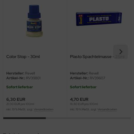
eat Wall Hobby
segawa
ller
 Models
bby 2000
Color Stop - 30ml
Plasto Spachtelmasse - 25ml
bby Boss
Hersteller:
Revell
Hersteller:
Revell
Artikel-Nr.:
RV39801
Artikel-Nr.:
RV39607
bby Craft
Sofort lieferbar
Sofort lieferbar
mbrol
6,30 EUR
4,70 EUR
21,00 EUR pro 100ml
18,80 EUR pro 100ml
LOVE KIT
inkl. 19 % MwSt. zzgl.
Versandkosten
inkl. 19 % MwSt. zzgl.
Versandkosten
G Models
M