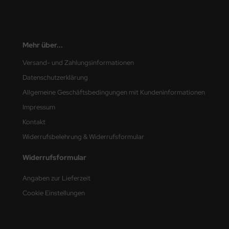
nu-Beemax
nda-Hobby
Mehr über...
Versand- und Zahlungsinformationen
gasus Hobbies
Datenschutzerklärung
atz Nunu
Allgemeine Geschäftsbedingungen mit Kundeninformationen
Impressum
usmodel
Kontakt
ar Lights
Widerrufsbelehrung & Widerrufsformular
ntos Model
Widerrufsformular
vell
Angaben zur Lieferzeit
Cookie Einstellungen
ich.Models
den