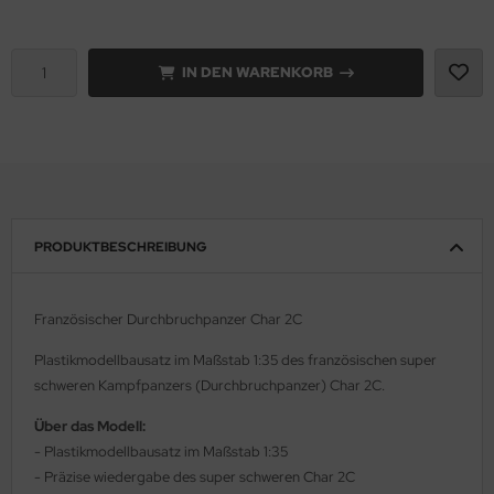
rson Modelsport
IN DEN WARENKORB
assy Hobby
MK
eatex
s Werk
PRODUKTBESCHREIBUNG
luxe Materials
Französischer Durchbruchpanzer Char 2C
ODELKITS
Plastikmodellbausatz im Maßstab 1:35 des französischen super
agon Models
schweren Kampfpanzers (Durchbruchpanzer) Char 2C.
uard
Über das Modell:
- Plastikmodellbausatz im Maßstab 1:35
ergreen Scale Models
- Präzise wiedergabe des super schweren Char 2C