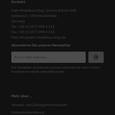
eat Wall Hobby
Kontakt
Axels Modellbau Shop, Schulze & Sohn oHG
segawa
Kottberg 6, 37194 Bodenfelde
Germany
ller
Tel.: +49 (0) 5572 999 4 333
Fax.:+49 (0) 5572 999 4 334
 Models
Mail: info@axels-modellbau-shop.de
Abonnieren Sie unseren Newsletter
bby 2000
bby Boss
bby Craft
Der Newsletter ist kostenlos und kann jederzeit hier oder in Ihrem
Kundenkonto wieder abbestellt werden.
mbrol
LOVE KIT
Mehr über...
G Models
Versand- und Zahlungsinformationen
M
Datenschutzerklärung