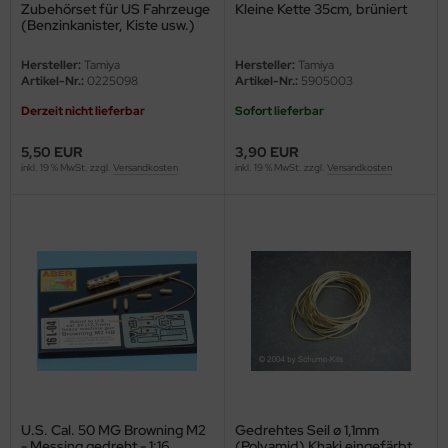
Zubehörset für US Fahrzeuge
Kleine Kette 35cm, brüniert
(Benzinkanister, Kiste usw.)
e Field Model 1:35
1:16
rson Modelsport
Hersteller:
Tamiya
Hersteller:
Tamiya
Artikel-Nr.:
0225098
Artikel-Nr.:
5905003
bre Model - 1:35
assy Hobby
Derzeit nicht lieferbar
Sofort lieferbar
ar Art / Glow 2B 1:35
MK
5,50 EUR
3,90 EUR
nstige Hersteller
inkl. 19 % MwSt. zzgl.
Versandkosten
inkl. 19 % MwSt. zzgl.
Versandkosten
eatex
kom 1:35
s Werk
miya 1:35
luxe Materials
under Model 1:35
ODELKITS
umpeter 1:35
agon Models
ezda 1:35
uard
behör Maßstab 1:35
ergreen Scale Models
U.S. Cal. 50 MG Browning M2
Gedrehtes Seil ø 1,1mm
- Messing gedreht - 1:16
(Polyamid) Khaki eingefärbt,