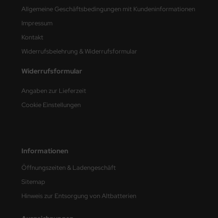
Allgemeine Geschäftsbedingungen mit Kundeninformationen
ini Model
Impressum
leri
Kontakt
Widerrufsbelehrung & Widerrufsformular
ata
Widerrufsformular
O Collections
Angaben zur Lieferzeit
NETIC
Cookie Einstellungen
tty Hawk Model
tare
Informationen
ick
Öffnungszeiten & Ladengeschäft
Sitemap
gic Factory
Hinweis zur Entsorgung von Altbatterien
ASTER