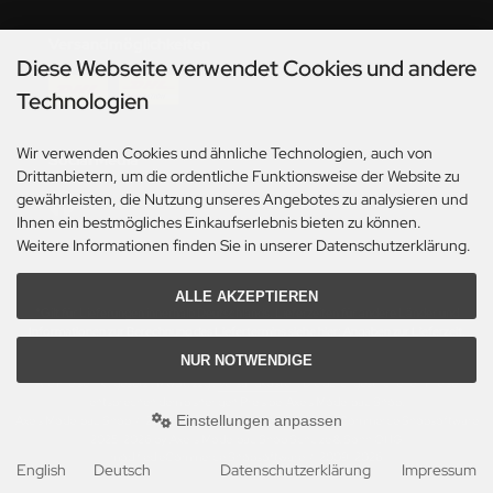
ini Model
Versandmöglichkeiten
Diese Webseite verwendet Cookies und andere
leri
Technologien
ata
Wir verwenden Cookies und ähnliche Technologien, auch von
Social Media
O Collections
Drittanbietern, um die ordentliche Funktionsweise der Website zu
gewährleisten, die Nutzung unseres Angebotes zu analysieren und
Ihnen ein bestmögliches Einkaufserlebnis bieten zu können.
NETIC
Weitere Informationen finden Sie in unserer Datenschutzerklärung.
tty Hawk Model
ALLE AKZEPTIEREN
*Gilt für Lieferungen innerhalb Deutschlands. Lieferzeiten für andere Länder und
tare
Informationen zur Berechnung des Liefertermins siehe hier:
Angaben zur Lieferzeit.
NUR NOTWENDIGE
ick
Alle Preise inkl. gesetzl. MwSt. zzgl.
Versandkosten
. Die durchgestrichenen Preise
entsprechen dem bisherigen Preis bei Axels Modellbau Shop.
gic Factory
Einstellungen anpassen
Axels Modellbau Shop © 2026 | Template based on modified eCommerce Shopsoftware
2025-2026 by Axel's Modellbau Shop Schulze & Sohn OHG
mod
ified eCommerce Shopsoftware © 2009-2026
ASTER
English
Deutsch
Datenschutzerklärung
Impressum