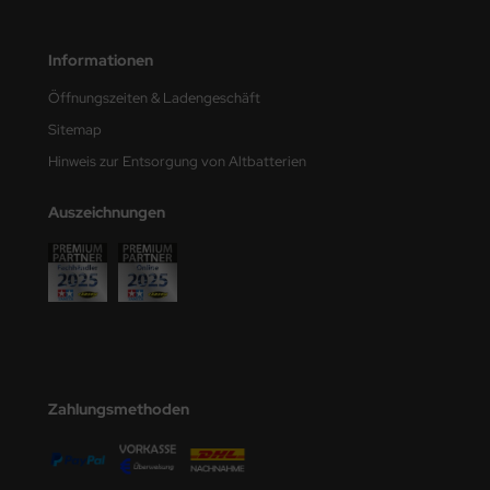
eat Wall Hobby
segawa
Informationen
Öffnungszeiten & Ladengeschäft
ller
Sitemap
 Models
Hinweis zur Entsorgung von Altbatterien
bby 2000
Auszeichnungen
bby Boss
bby Craft
mbrol
LOVE KIT
Zahlungsmethoden
G Models
M