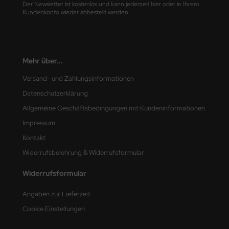
Der Newsletter ist kostenlos und kann jederzeit hier oder in Ihrem
ler
Kundenkonto wieder abbestellt werden.
yhawk
rces of Valor / Waltersons
Mehr über...
re Hobby
Versand- und Zahlungsinformationen
Datenschutzerklärung
eedom Model Kits
Allgemeine Geschäftsbedingungen mit Kundeninformationen
jimi
Impressum
Kontakt
ahleri
Widerrufsbelehrung & Widerrufsformular
sPatch Models
Widerrufsformular
cko Models
Angaben zur Lieferzeit
Cookie Einstellungen
ow2B