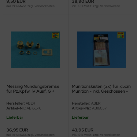
9,50 EUR
38,90 EUR
eat Wall Hobby
inkl. 19 % MwSt. zzgl.
Versandkosten
inkl. 19 % MwSt. zzgl.
Versandkosten
segawa
ller
 Models
bby 2000
bby Boss
bby Craft
Messing Mündungsbremse
Munitionskisten (2x) für 7,5cm
für Pz.Kpfw. IV Ausf. G +
Munition - Inkl. Geschossen -
mbrol
StuG III Ausf. F / F8 & G früh -
Panzer IV Ausf. H-J
1:16
Hersteller:
ABER
Hersteller:
ABER
LOVE KIT
Artikel-Nr.:
AB16L-16
Artikel-Nr.:
AB16057
Lieferbar
Lieferbar
G Models
36,95 EUR
43,95 EUR
M
inkl. 19 % MwSt. zzgl.
Versandkosten
inkl. 19 % MwSt. zzgl.
Versandkosten