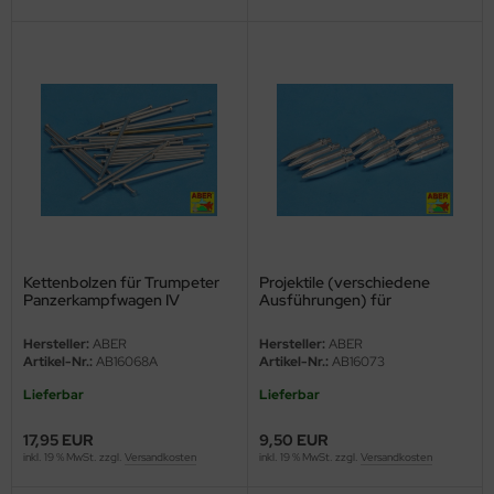
ini Model
leri
ata
O Collections
NETIC
tty Hawk Model
Kettenbolzen für Trumpeter
Projektile (verschiedene
Panzerkampfwagen IV
Ausführungen) für
Panzerkampfwagen IV
tare
Hersteller:
ABER
Hersteller:
ABER
Artikel-Nr.:
AB16068A
Artikel-Nr.:
AB16073
ick
Lieferbar
Lieferbar
gic Factory
17,95 EUR
9,50 EUR
inkl. 19 % MwSt. zzgl.
Versandkosten
inkl. 19 % MwSt. zzgl.
Versandkosten
ASTER