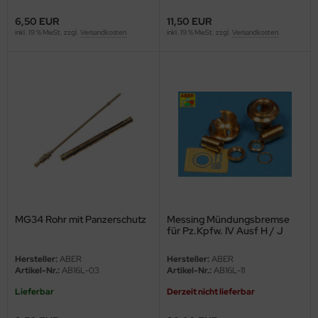
ler
6,50 EUR
11,50 EUR
inkl. 19 % MwSt. zzgl.
Versandkosten
inkl. 19 % MwSt. zzgl.
Versandkosten
yhawk
rces of Valor / Waltersons
re Hobby
eedom Model Kits
jimi
ahleri
MG34 Rohr mit Panzerschutz
Messing Mündungsbremse
für Pz.Kpfw. IV Ausf H / J
sPatch Models
Hersteller:
ABER
Hersteller:
ABER
cko Models
Artikel-Nr.:
AB16L-03
Artikel-Nr.:
AB16L-11
ow2B
Lieferbar
Derzeit nicht lieferbar