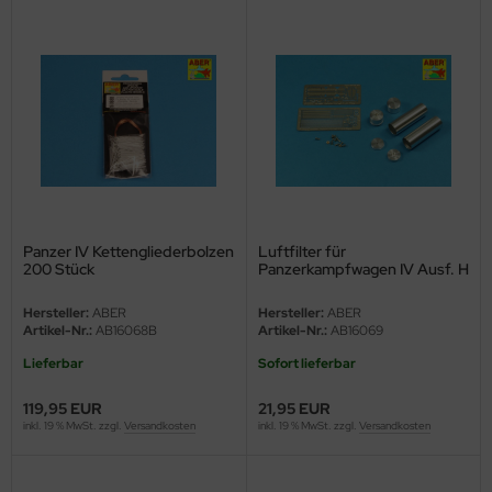
ster Box LTD
ster Tools
ng Model
liput
niArt
nicraft
Panzer IV Kettengliederbolzen
Luftfilter für
200 Stück
Panzerkampfwagen IV Ausf. H
rage Hobby
Hersteller:
ABER
Hersteller:
ABER
Artikel-Nr.:
AB16068B
Artikel-Nr.:
AB16069
delcollect
Lieferbar
Sofort lieferbar
ebius Models
119,95 EUR
21,95 EUR
inkl. 19 % MwSt. zzgl.
Versandkosten
inkl. 19 % MwSt. zzgl.
Versandkosten
PC
. Hobby / Gunze Sangyo