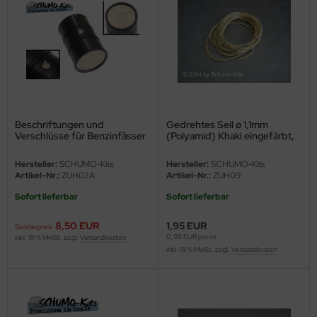
e Field Model
bre Model
HUMO-Kits
unkmodels
Beschriftungen und
Gedrehtes Seil ø 1,1mm
ar Art
Verschlüsse für Benzinfässer
(Polyamid) Khaki eingefärbt,
200L Wehrmacht
2,0 Meter
Hersteller:
SCHUMO-Kits
Hersteller:
SCHUMO-Kits
ecial Hobby
Artikel-Nr.:
ZUH02A
Artikel-Nr.:
ZUH09
ar-Decals
Sofort lieferbar
Sofort lieferbar
8,50 EUR
1,95 EUR
yata
Sonderpreis
0,98 EUR pro m
inkl. 19 % MwSt. zzgl.
Versandkosten
inkl. 19 % MwSt. zzgl.
Versandkosten
kom
miya