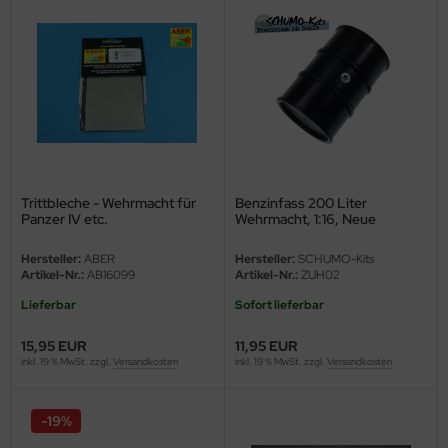
nu-Beemax
nda-Hobby
gasus Hobbies
atz Nunu
Trittbleche - Wehrmacht für
Benzinfass 200 Liter
usmodel
Panzer IV etc.
Wehrmacht, 1:16, Neue
Ausführung
ar Lights
Hersteller:
ABER
Hersteller:
SCHUMO-Kits
Artikel-Nr.:
AB16099
Artikel-Nr.:
ZUH02
ntos Model
Lieferbar
Sofort lieferbar
vell
15,95 EUR
11,95 EUR
inkl. 19 % MwSt. zzgl.
Versandkosten
inkl. 19 % MwSt. zzgl.
Versandkosten
ich.Models
-19%
den