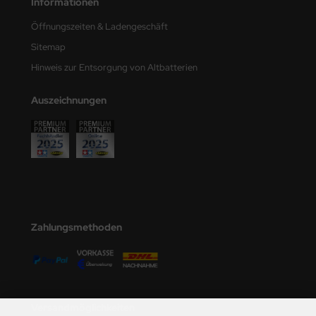
Informationen
Öffnungszeiten & Ladengeschäft
Sitemap
Hinweis zur Entsorgung von Altbatterien
Auszeichnungen
Zahlungsmethoden
Versandmöglichkeiten