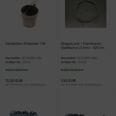
undermodel
ger Model
umpeter
lejo
Deutscher Zinkeimer 1:16
ShapeLock – Formbares
spid Models
Stahlseil ø 1,5 mm – 100 cm
ezda
Hersteller:
SCHUMO-Kits
Hersteller:
SCHUMO-Kits
Artikel-Nr.:
ZUH11
Artikel-Nr.:
ZUH13
Sofort lieferbar
Sofort lieferbar
12,50 EUR
1,95 EUR
inkl. 19 % MwSt. zzgl.
Versandkosten
inkl. 19 % MwSt. zzgl.
Versandkosten