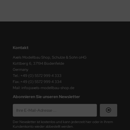
nu-Beemax
nda-Hobby
gasus Hobbies
Kontakt
atz Nunu
Axels Modellbau Shop, Schulze & Sohn oHG
usmodel
Kottberg 6, 37194 Bodenfelde
Germany
ar Lights
Tel.: +49 (0) 5572 999 4 333
Fax.:+49 (0) 5572 999 4 334
ntos Model
Mail: info@axels-modellbau-shop.de
Abonnieren Sie unseren Newsletter
vell
ich.Models
Der Newsletter ist kostenlos und kann jederzeit hier oder in Ihrem
den
Kundenkonto wieder abbestellt werden.