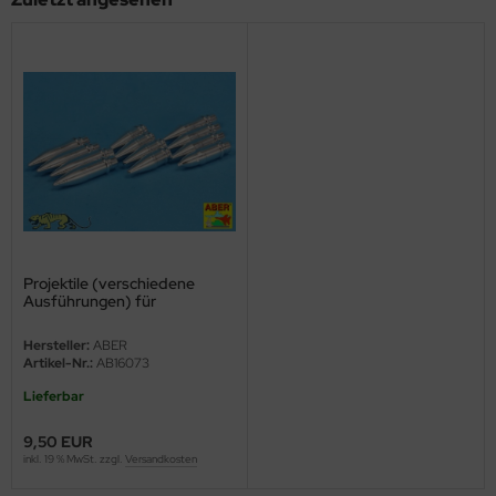
ster Box LTD
ster Tools
ng Model
liput
niArt
nicraft
Projektile (verschiedene
rage Hobby
Ausführungen) für
Panzerkampfwagen IV
Hersteller:
ABER
delcollect
Artikel-Nr.:
AB16073
ebius Models
Lieferbar
9,50 EUR
PC
inkl. 19 % MwSt. zzgl.
Versandkosten
. Hobby / Gunze Sangyo