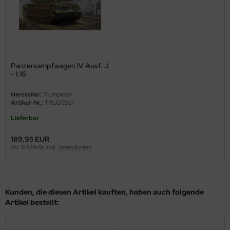
eat Wall Hobby
segawa
ller
Panzerkampfwagen IV Ausf. J
 Models
- 1:16
bby 2000
Hersteller:
Trumpeter
Artikel-Nr.:
TRU00921
bby Boss
Lieferbar
bby Craft
189,95 EUR
inkl. 19 % MwSt. zzgl.
Versandkosten
mbrol
LOVE KIT
Kunden, die diesen Artikel kauften, haben auch folgende
G Models
Artikel bestellt:
M