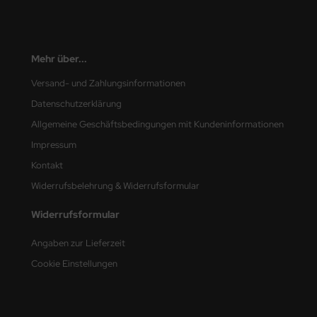
e Field Model
bre Model
Mehr über...
HUMO-Kits
Versand- und Zahlungsinformationen
Datenschutzerklärung
unkmodels
Allgemeine Geschäftsbedingungen mit Kundeninformationen
ar Art
Impressum
Kontakt
ecial Hobby
Widerrufsbelehrung & Widerrufsformular
ar-Decals
Widerrufsformular
yata
Angaben zur Lieferzeit
kom
Cookie Einstellungen
miya