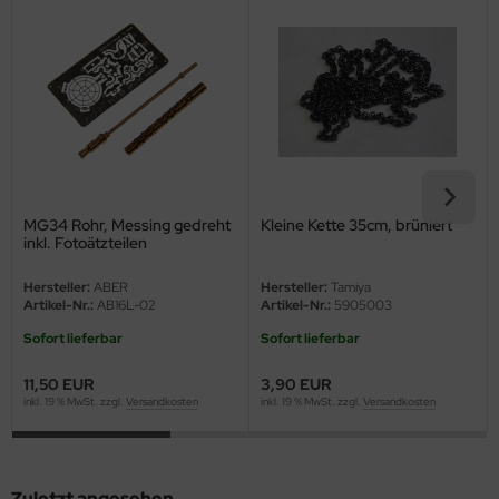
ini Model
leri
ata
O Collections
MG34 Rohr, Messing gedreht
Kleine Kette 35cm, brüniert
NETIC
inkl. Fotoätzteilen
tty Hawk Model
Hersteller:
ABER
Hersteller:
Tamiya
Artikel-Nr.:
AB16L-02
Artikel-Nr.:
5905003
tare
Sofort lieferbar
Sofort lieferbar
ick
11,50 EUR
3,90 EUR
inkl. 19 % MwSt. zzgl.
Versandkosten
inkl. 19 % MwSt. zzgl.
Versandkosten
gic Factory
ASTER
Zuletzt angesehen