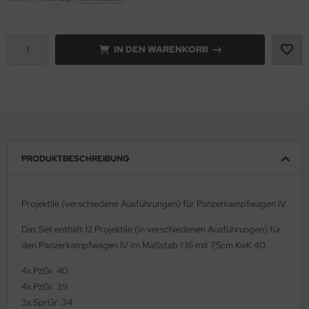
e Field Model 1:35
rson Modelsport
IN DEN WARENKORB
bre Model - 1:35
assy Hobby
ar Art / Glow 2B 1:35
MK
nstige Hersteller
eatex
kom 1:35
s Werk
PRODUKTBESCHREIBUNG
miya 1:35
luxe Materials
Projektile (verschiedene Ausführungen) für Panzerkampfwagen IV
under Model 1:35
ODELKITS
Das Set enthält 12 Projektile (in verschiedenen Ausführungen) für
umpeter 1:35
agon Models
den Panzerkampfwagen IV im Maßstab 1:16 mit 7,5cm KwK 40.
ezda 1:35
uard
4x PzGr. 40
4x PzGr. 39
behör Maßstab 1:35
ergreen Scale Models
3x SprGr. 34