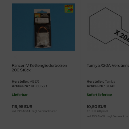
ler
yhawk
rces of Valor / Waltersons
re Hobby
eedom Model Kits
Panzer IV Kettengliederbolzen
Tamiya X20A Verdünne
jimi
200 Stück
ahleri
Hersteller:
ABER
Hersteller:
Tamiya
Artikel-Nr.:
AB16068B
Artikel-Nr.:
81040
sPatch Models
Lieferbar
Sofort lieferbar
cko Models
119,95 EUR
10,50 EUR
inkl. 19 % MwSt. zzgl.
Versandkosten
42,00 EUR pro 1l
inkl. 19 % MwSt. zzgl.
Versandkos
ow2B