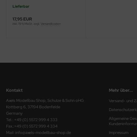
Lieferbar
ini Model
17,95 EUR
leri
inkl. 19 % MwSt. zzgl.
Versandkosten
ata
O Collections
NETIC
tty Hawk Model
tare
Kontakt
Mehr über...
Axels Modellbau Shop, Schulze & Sohn oHG
Versand- und Z
ick
Kottberg 6, 37194 Bodenfelde
Datenschutzerk
Germany
gic Factory
Allgemeine Ges
Tel.: +49 (0) 5572 999 4 333
Kundeninforma
Fax.:+49 (0) 5572 999 4 334
ASTER
Mail: info@axels-modellbau-shop.de
Impressum