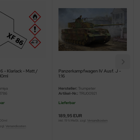
 - Klarlack - Matt /
Panzerkampfwagen IV Ausf. J -
 10ml
1:16
miya
Hersteller:
Trumpeter
1786
Artikel-Nr.:
TRU00921
bar
Lieferbar
189,95 EUR
100ml
inkl. 19 % MwSt. zzgl.
Versandkosten
zzgl.
Versandkosten