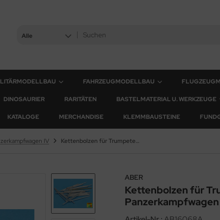
Alle
ILITÄRMODELLBAU
FAHRZEUGMODELLBAU
FLUGZEUG
DINOSAURIER
RARITÄTEN
BASTELMATERIAL U. WERKZEUGE
KATALOGE
MERCHANDISE
KLEMMBAUSTEINE
FUND
zerkampfwagen IV
Kettenbolzen für Trumpeter Panzerkampfwagen IV
ABER
Kettenbolzen für T
Panzerkampfwagen 
Artikel-Nr.:
AB16068A