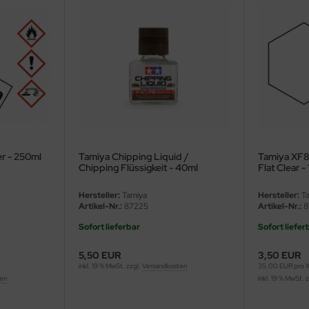
r - 250ml
Tamiya Chipping Liquid /
Tamiya XF86
Chipping Flüssigkeit - 40ml
Flat Clear -
Hersteller:
Tamiya
Hersteller:
Ta
Artikel-Nr.:
87225
Artikel-Nr.:
8
Sofort lieferbar
Sofort liefer
5,50 EUR
3,50 EUR
inkl. 19 % MwSt. zzgl.
Versandkosten
35,00 EUR pro 
ten
inkl. 19 % MwSt. 