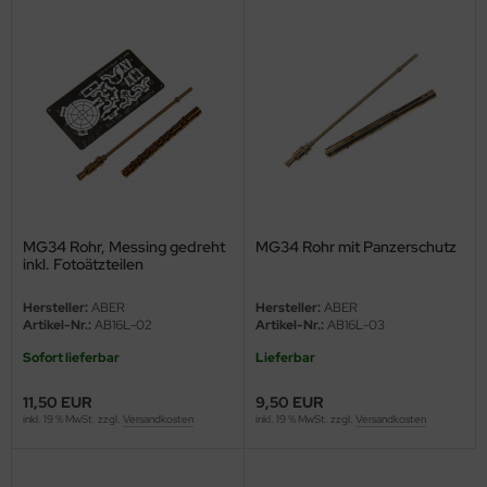
undermodel
ger Model
umpeter
lejo
spid Models
ezda
MG34 Rohr, Messing gedreht
MG34 Rohr mit Panzerschutz
inkl. Fotoätzteilen
Hersteller:
ABER
Hersteller:
ABER
Artikel-Nr.:
AB16L-02
Artikel-Nr.:
AB16L-03
Sofort lieferbar
Lieferbar
11,50 EUR
9,50 EUR
inkl. 19 % MwSt. zzgl.
Versandkosten
inkl. 19 % MwSt. zzgl.
Versandkosten