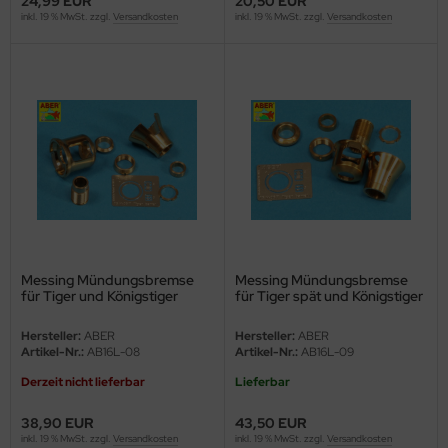
24,99 EUR
20,50 EUR
inkl. 19 % MwSt. zzgl.
Versandkosten
inkl. 19 % MwSt. zzgl.
Versandkosten
nu-Beemax
nda-Hobby
gasus Hobbies
atz Nunu
usmodel
ar Lights
Messing Mündungsbremse
Messing Mündungsbremse
für Tiger und Königstiger
für Tiger spät und Königstiger
ntos Model
Porsche-Turm - 1:16
Hersteller:
ABER
Hersteller:
ABER
vell
Artikel-Nr.:
AB16L-08
Artikel-Nr.:
AB16L-09
ich.Models
Derzeit nicht lieferbar
Lieferbar
38,90 EUR
43,50 EUR
den
inkl. 19 % MwSt. zzgl.
Versandkosten
inkl. 19 % MwSt. zzgl.
Versandkosten