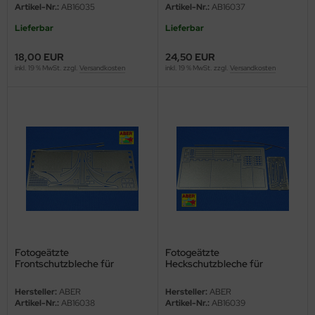
eat Wall Hobby
Artikel-Nr.:
AB16035
Artikel-Nr.:
AB16037
Lieferbar
Lieferbar
segawa
18,00 EUR
24,50 EUR
ller
inkl. 19 % MwSt. zzgl.
Versandkosten
inkl. 19 % MwSt. zzgl.
Versandkosten
 Models
bby 2000
bby Boss
bby Craft
mbrol
LOVE KIT
Fotogeätzte
Fotogeätzte
Frontschutzbleche für
Heckschutzbleche für
Königstiger 1:16 (ABER)
Königstiger 1:16 (ABER)
G Models
Hersteller:
ABER
Hersteller:
ABER
Artikel-Nr.:
AB16038
Artikel-Nr.:
AB16039
M