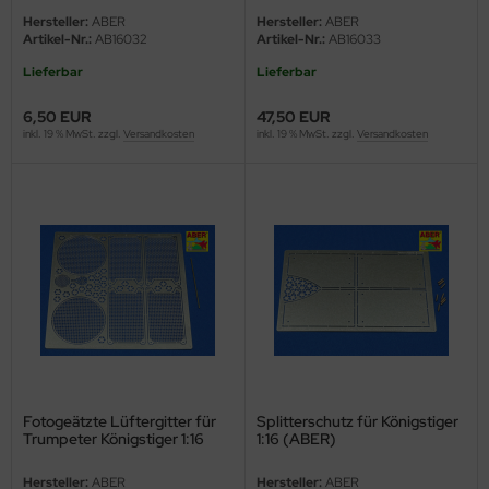
Hersteller:
ABER
Hersteller:
ABER
ler
Artikel-Nr.:
AB16032
Artikel-Nr.:
AB16033
yhawk
Lieferbar
Lieferbar
6,50 EUR
47,50 EUR
rces of Valor / Waltersons
inkl. 19 % MwSt. zzgl.
Versandkosten
inkl. 19 % MwSt. zzgl.
Versandkosten
re Hobby
eedom Model Kits
jimi
ahleri
sPatch Models
cko Models
Fotogeätzte Lüftergitter für
Splitterschutz für Königstiger
Trumpeter Königstiger 1:16
1:16 (ABER)
ow2B
(ABER)
Hersteller:
ABER
Hersteller:
ABER