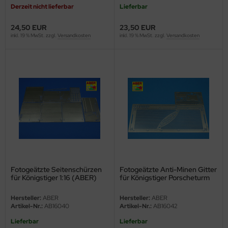
Derzeit nicht lieferbar
Lieferbar
ini Model
24,50 EUR
23,50 EUR
inkl. 19 % MwSt. zzgl.
Versandkosten
inkl. 19 % MwSt. zzgl.
Versandkosten
leri
ata
O Collections
NETIC
tty Hawk Model
tare
ick
Fotogeätzte Seitenschürzen
Fotogeätzte Anti-Minen Gitter
für Königstiger 1:16 (ABER)
für Königstiger Porscheturm
1:16
gic Factory
Hersteller:
ABER
Hersteller:
ABER
Artikel-Nr.:
AB16040
Artikel-Nr.:
AB16042
ASTER
Lieferbar
Lieferbar