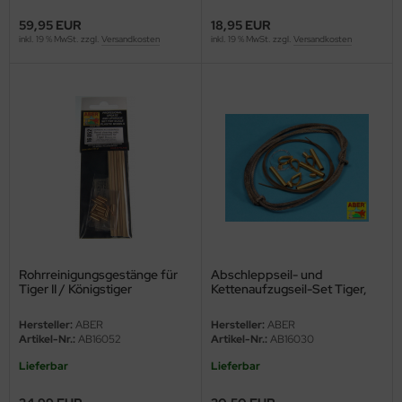
ster Box LTD
59,95 EUR
18,95 EUR
inkl. 19 % MwSt. zzgl.
Versandkosten
inkl. 19 % MwSt. zzgl.
Versandkosten
ster Tools
ng Model
liput
niArt
nicraft
rage Hobby
Rohrreinigungsgestänge für
Abschleppseil- und
delcollect
Tiger II / Königstiger
Kettenaufzugseil-Set Tiger,
Panther, Königstiger
ebius Models
Hersteller:
ABER
Hersteller:
ABER
Artikel-Nr.:
AB16052
Artikel-Nr.:
AB16030
PC
Lieferbar
Lieferbar
. Hobby / Gunze Sangyo