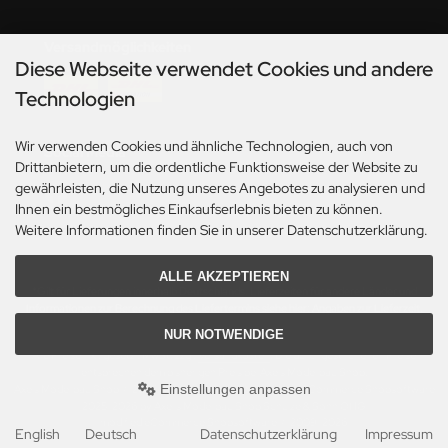
Versandmöglichkeiten
Diese Webseite verwendet Cookies und andere
Technologien
Wir verwenden Cookies und ähnliche Technologien, auch von
Social Media
Drittanbietern, um die ordentliche Funktionsweise der Website zu
gewährleisten, die Nutzung unseres Angebotes zu analysieren und
Ihnen ein bestmögliches Einkaufserlebnis bieten zu können.
Weitere Informationen finden Sie in unserer Datenschutzerklärung.
ALLE AKZEPTIEREN
*Gilt für Lieferungen innerhalb Deutschlands. Lieferzeiten für andere Länder und
Informationen zur Berechnung des Liefertermins siehe hier:
Angaben zur Lieferzeit.
NUR NOTWENDIGE
Alle Preise inkl. gesetzl. MwSt. zzgl.
Versandkosten
. Die durchgestrichenen Preise
entsprechen dem bisherigen Preis bei Axels Modellbau Shop.
Einstellungen anpassen
Axels Modellbau Shop © 2026 | Template based on modified eCommerce Shopsoftware
2025-2026 by Axel's Modellbau Shop Schulze & Sohn OHG
mod
ified eCommerce Shopsoftware © 2009-2026
English
Deutsch
Datenschutzerklärung
Impressum