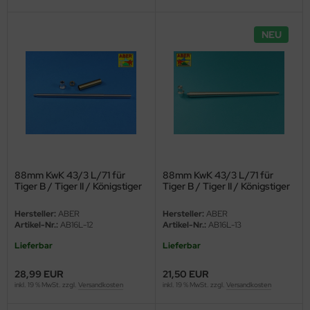
e Field Model
NEU
bre Model
HUMO-Kits
unkmodels
ar Art
ecial Hobby
88mm KwK 43/3 L/71 für
88mm KwK 43/3 L/71 für
Tiger B / Tiger II / Königstiger
Tiger B / Tiger II / Königstiger
ar-Decals
- Serien-Turm
- einteilig für Porsche-Turm -
1:16
Hersteller:
ABER
Hersteller:
ABER
yata
Artikel-Nr.:
AB16L-12
Artikel-Nr.:
AB16L-13
Lieferbar
Lieferbar
kom
28,99 EUR
21,50 EUR
miya
inkl. 19 % MwSt. zzgl.
Versandkosten
inkl. 19 % MwSt. zzgl.
Versandkosten