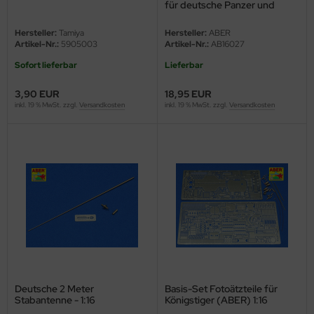
für deutsche Panzer und
Sturmgeschütze - 1:16
e Field Model 1:35
rson Modelsport
Hersteller:
Tamiya
Hersteller:
ABER
Artikel-Nr.:
5905003
Artikel-Nr.:
AB16027
bre Model - 1:35
assy Hobby
Sofort lieferbar
Lieferbar
ar Art / Glow 2B 1:35
MK
3,90 EUR
18,95 EUR
inkl. 19 % MwSt. zzgl.
Versandkosten
inkl. 19 % MwSt. zzgl.
Versandkosten
nstige Hersteller
eatex
kom 1:35
s Werk
miya 1:35
luxe Materials
under Model 1:35
ODELKITS
umpeter 1:35
agon Models
ezda 1:35
uard
Deutsche 2 Meter
Basis-Set Fotoätzteile für
behör Maßstab 1:35
Stabantenne - 1:16
Königstiger (ABER) 1:16
ergreen Scale Models