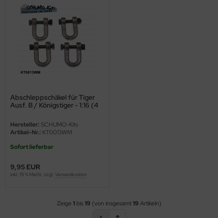
Abschleppschäkel für Tiger
Ausf. B / Königstiger - 1:16 (4
Stück)
Hersteller:
SCHUMO-Kits
Artikel-Nr.:
KT0013WM
Sofort lieferbar
9,95 EUR
inkl. 19 % MwSt. zzgl.
Versandkosten
Zeige
1
bis
19
(von insgesamt
19
Artikeln)