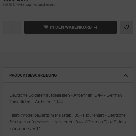
inkl. 19 % MwSt. zzgl.
Versandkosten
e Field Model 1:35
rson Modelsport
bre Model - 1:35
assy Hobby
IN DEN WARENKORB
ar Art / Glow 2B 1:35
MK
nstige Hersteller
eatex
kom 1:35
s Werk
PRODUKTBESCHREIBUNG
miya 1:35
luxe Materials
under Model 1:35
ODELKITS
Deutsche Soldaten aufgesessen - Ardennen 1944 / German
Tank Riders - Ardennes 1944
umpeter 1:35
agon Models
Plastikmodellbausatz im Maßstab 1:35 - Figurenset - Deutsche
ezda 1:35
uard
Soldaten aufgesessen - Ardennen 1944 / German Tank Riders
- Ardennes 1944.
behör Maßstab 1:35
ergreen Scale Models