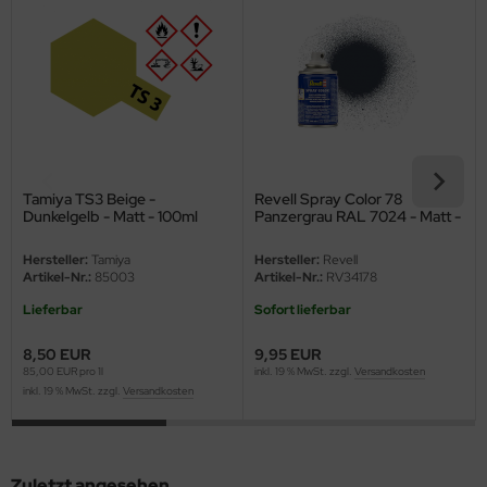
eat Wall Hobby
segawa
ller
 Models
bby 2000
Tamiya TS3 Beige -
Revell Spray Color 78
Dunkelgelb - Matt - 100ml
Panzergrau RAL 7024 - Matt -
100ml
bby Boss
Hersteller:
Tamiya
Hersteller:
Revell
Artikel-Nr.:
85003
Artikel-Nr.:
RV34178
bby Craft
Lieferbar
Sofort lieferbar
mbrol
8,50 EUR
9,95 EUR
85,00 EUR pro 1l
inkl. 19 % MwSt. zzgl.
Versandkosten
LOVE KIT
inkl. 19 % MwSt. zzgl.
Versandkosten
G Models
M
Zuletzt angesehen