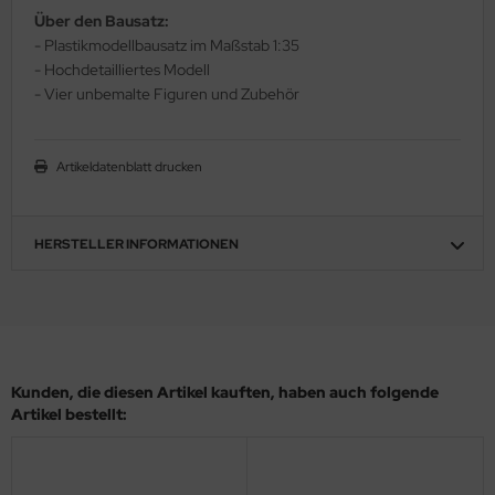
Über den Bausatz:
ler
- Plastikmodellbausatz im Maßstab 1:35
- Hochdetailliertes Modell
yhawk
- Vier unbemalte Figuren und Zubehör
rces of Valor / Waltersons
Artikeldatenblatt drucken
re Hobby
eedom Model Kits
HERSTELLER INFORMATIONEN
jimi
ahleri
sPatch Models
Kunden, die diesen Artikel kauften, haben auch folgende
cko Models
Artikel bestellt:
ow2B