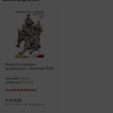
ini Model
leri
ata
O Collections
NETIC
tty Hawk Model
Deutsche Soldaten
aufgesessen - Ardennen 1944
/ German Tank Riders -
tare
Ardennes 1944 - 1:35
Hersteller:
MiniArt
Artikel-Nr.:
MA35411
ick
Derzeit nicht lieferbar
gic Factory
11,50 EUR
inkl. 19 % MwSt. zzgl.
Versandkosten
ASTER