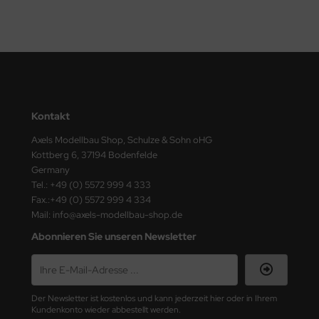
ster Box LTD
ster Tools
ng Model
liput
Kontakt
niArt
Axels Modellbau Shop, Schulze & Sohn oHG
Kottberg 6, 37194 Bodenfelde
nicraft
Germany
Tel.: +49 (0) 5572 999 4 333
rage Hobby
Fax.:+49 (0) 5572 999 4 334
Mail: info@axels-modellbau-shop.de
delcollect
Abonnieren Sie unseren Newsletter
ebius Models
PC
Der Newsletter ist kostenlos und kann jederzeit hier oder in Ihrem
Kundenkonto wieder abbestellt werden.
. Hobby / Gunze Sangyo