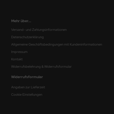
nu-Beemax
nda-Hobby
Mehr über...
Versand- und Zahlungsinformationen
gasus Hobbies
Datenschutzerklärung
atz Nunu
Allgemeine Geschäftsbedingungen mit Kundeninformationen
Impressum
usmodel
Kontakt
ar Lights
Widerrufsbelehrung & Widerrufsformular
ntos Model
Widerrufsformular
vell
Angaben zur Lieferzeit
Cookie Einstellungen
ich.Models
den