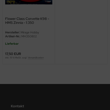
ini Model
leri
Flower Class Corvette K98 -
HMS Zinnia - 1:350
ata
Hersteller:
Mirage Hobby
Artikel-Nr.:
MH350802
O Collections
Lieferbar
NETIC
17,50 EUR
inkl. 19 % MwSt. zzgl.
Versandkosten
tty Hawk Model
tare
ick
gic Factory
ASTER
Kontakt