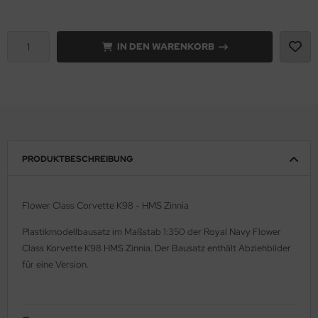
e Field Model 1:35
rson Modelsport
IN DEN WARENKORB
bre Model - 1:35
assy Hobby
ar Art / Glow 2B 1:35
MK
nstige Hersteller
eatex
kom 1:35
s Werk
PRODUKTBESCHREIBUNG
miya 1:35
luxe Materials
Flower Class Corvette K98 - HMS Zinnia
under Model 1:35
ODELKITS
Plastikmodellbausatz im Maßstab 1:350 der Royal Navy Flower
umpeter 1:35
agon Models
Class Korvette K98 HMS Zinnia. Der Bausatz enthält Abziehbilder
für eine Version.
ezda 1:35
uard
behör Maßstab 1:35
ergreen Scale Models