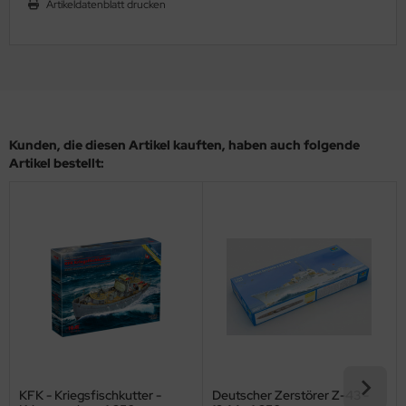
Artikeldatenblatt drucken
ler
yhawk
rces of Valor / Waltersons
re Hobby
Kunden, die diesen Artikel kauften, haben auch folgende
Artikel bestellt:
eedom Model Kits
jimi
ahleri
sPatch Models
cko Models
ow2B
KFK - Kriegsfischkutter -
Deutscher Zerstörer Z-43 -