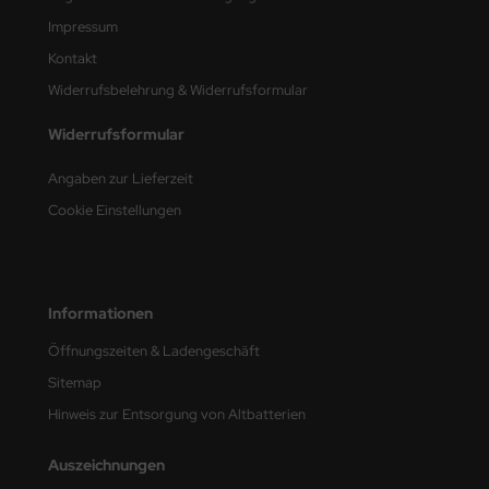
Impressum
nu-Beemax
Kontakt
nda-Hobby
Widerrufsbelehrung & Widerrufsformular
Widerrufsformular
gasus Hobbies
Angaben zur Lieferzeit
atz Nunu
Cookie Einstellungen
usmodel
ar Lights
Informationen
ntos Model
Öffnungszeiten & Ladengeschäft
vell
Sitemap
Hinweis zur Entsorgung von Altbatterien
ich.Models
den
Auszeichnungen