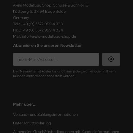
ster Box LTD
Axels Modellbau Shop, Schulze & Sohn oHG
Kottberg 6, 37194 Bodenfelde
ster Tools
Germany
Tel.: +49 (0) 5572 999 4 333
ng Model
Fax.:+49 (0) 5572 999 4 334
Mail: info@axels-modellbau-shop.de
liput
Abonnieren Sie unseren Newsletter
niArt
nicraft
Der Newsletter ist kostenlos und kann jederzeit hier oder in Ihrem
Kundenkonto wieder abbestellt werden.
rage Hobby
delcollect
Mehr über...
ebius Models
Versand- und Zahlungsinformationen
PC
Datenschutzerklärung
. Hobby / Gunze Sangyo
Allgemeine Geschäftsbedingungen mit Kundeninformationen