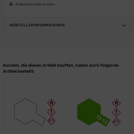
Artikeldatenblatt drucken
ler
yhawk
HERSTELLER INFORMATIONEN
rces of Valor / Waltersons
re Hobby
eedom Model Kits
Kunden, die diesen Artikel kauften, haben auch folgende
Artikel bestellt:
jimi
ahleri
sPatch Models
cko Models
ow2B