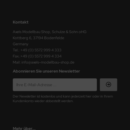
ster Box LTD
ster Tools
Kontakt
ng Model
Axels Modellbau Shop, Schulze & Sohn oHG
Kottberg 6, 37194 Bodenfelde
liput
Germany
Tel.: +49 (0) 5572 999 4 333
niArt
Fax.:+49 (0) 5572 999 4 334
Mail: info@axels-modellbau-shop.de
nicraft
Abonnieren Sie unseren Newsletter
rage Hobby
delcollect
Der Newsletter ist kostenlos und kann jederzeit hier oder in Ihrem
Kundenkonto wieder abbestellt werden.
ebius Models
PC
Mehr über...
. Hobby / Gunze Sangyo