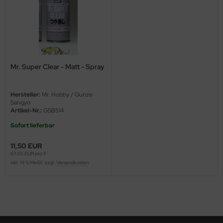
ini Model
leri
ata
Mr. Super Clear - Matt - Spray
O Collections
Hersteller:
Mr. Hobby / Gunze
NETIC
Sangyo
Artikel-Nr.:
GSB514
tty Hawk Model
Sofort lieferbar
tare
11,50 EUR
67,65 EUR pro 1l
inkl. 19 % MwSt. zzgl.
Versandkosten
ick
gic Factory
ASTER