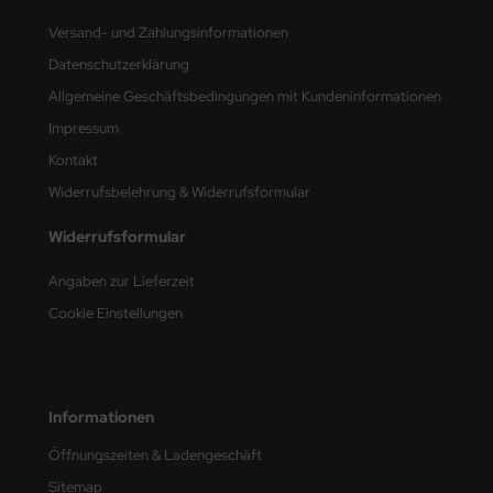
Versand- und Zahlungsinformationen
nu-Beemax
Datenschutzerklärung
nda-Hobby
Allgemeine Geschäftsbedingungen mit Kundeninformationen
Impressum
gasus Hobbies
Kontakt
atz Nunu
Widerrufsbelehrung & Widerrufsformular
usmodel
Widerrufsformular
ar Lights
Angaben zur Lieferzeit
Cookie Einstellungen
ntos Model
vell
Informationen
ich.Models
Öffnungszeiten & Ladengeschäft
den
Sitemap