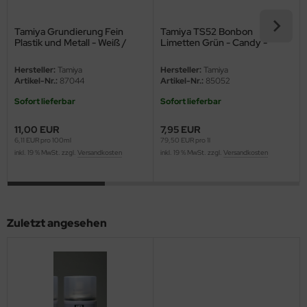
eat Wall Hobby
Tamiya Grundierung Fein
Tamiya TS52 Bonbon
segawa
Plastik und Metall - Weiß /
Limetten Grün - Candy -
Fine Surface Primer L for
Glänzend - 100ml
ller
Plastic & Metal - White - 180ml
Hersteller:
Tamiya
Hersteller:
Tamiya
Artikel-Nr.:
87044
Artikel-Nr.:
85052
 Models
Sofort lieferbar
Sofort lieferbar
bby 2000
11,00 EUR
7,95 EUR
6,11 EUR pro 100ml
79,50 EUR pro 1l
bby Boss
inkl. 19 % MwSt. zzgl.
Versandkosten
inkl. 19 % MwSt. zzgl.
Versandkosten
bby Craft
mbrol
Zuletzt angesehen
LOVE KIT
G Models
M