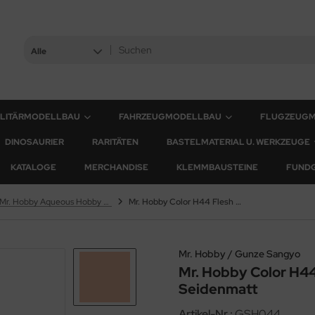
Alle
ILITÄRMODELLBAU
FAHRZEUGMODELLBAU
FLUGZEUG
DINOSAURIER
RARITÄTEN
BASTELMATERIAL U. WERKZEUGE
KATALOGE
MERCHANDISE
KLEMMBAUSTEINE
FUND
Mr. Hobby Aqueous Hobby Color
Mr. Hobby Color H44 Flesh / Fleisch - Seidenmatt
Mr. Hobby / Gunze Sangyo
Mr. Hobby Color H44 
Seidenmatt
Artikel-Nr.:
GSH044