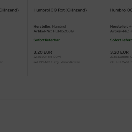
(Glänzend)
Humbrol 019 Rot (Glänzend)
Humbrol 06
Hersteller:
Humbrol
Hersteller:
H
Artikel-Nr.:
HUM1520019
Artikel-Nr.:
H
Sofort lieferbar
Sofort liefer
3,20 EUR
3,20 EUR
22,86 EUR pro 100ml
22,86 EUR pro 1
ten
inkl. 19 % MwSt. zzgl.
Versandkosten
inkl. 19 % MwSt. 