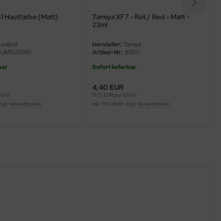
1 Hautfarbe (Matt)
Tamiya XF7 - Rot / Red - Matt -
23ml
umbrol
Hersteller:
Tamiya
UM1520061
Artikel-Nr.:
81307
bar
Sofort lieferbar
4,40 EUR
00ml
19,13 EUR pro 100ml
zzgl.
Versandkosten
inkl. 19 % MwSt. zzgl.
Versandkosten