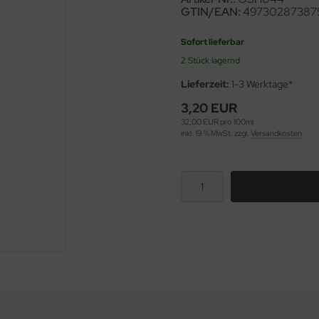
GTIN/EAN:
49730287387
Sofort lieferbar
2 Stück lagernd
Lieferzeit:
1-3 Werktage*
3,20 EUR
32,00 EUR pro 100ml
inkl. 19 % MwSt. zzgl.
Versandkosten