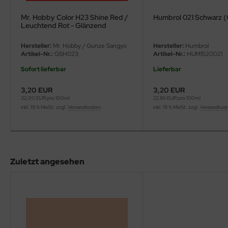
eat Wall Hobby
Mr. Hobby Color H23 Shine Red /
Humbrol 021 Schwarz 
segawa
Leuchtend Rot - Glänzend
Hersteller:
Mr. Hobby / Gunze Sangyo
Hersteller:
Humbrol
ller
Artikel-Nr.:
GSH023
Artikel-Nr.:
HUM1520021
 Models
Sofort lieferbar
Lieferbar
3,20 EUR
3,20 EUR
bby 2000
32,00 EUR pro 100ml
22,86 EUR pro 100ml
inkl. 19 % MwSt. zzgl.
Versandkosten
inkl. 19 % MwSt. zzgl.
Versandkos
bby Boss
bby Craft
mbrol
Zuletzt angesehen
LOVE KIT
G Models
M