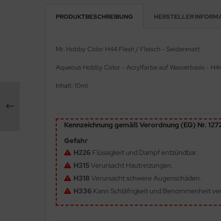
PRODUKTBESCHREIBUNG
HERSTELLER INFORM
e Field Model 1:35
rson Modelsport
bre Model - 1:35
assy Hobby
Mr. Hobby Color H44 Flesh / Fleisch - Seidenmatt
ar Art / Glow 2B 1:35
MK
Aqueous Hobby Color - Acrylfarbe auf Wasserbasis - H4
nstige Hersteller
eatex
Inhalt: 10ml
kom 1:35
s Werk
Kennzeichnung gemäß Verordnung (EG) Nr. 12
miya 1:35
luxe Materials
Gefahr
under Model 1:35
ODELKITS
H226
Flüssigkeit und Dampf entzündbar.
H315
Verursacht Hautreizungen.
umpeter 1:35
agon Models
H318
Verursacht schwere Augenschäden.
ezda 1:35
uard
H336
Kann Schläfrigkeit und Benommenheit ve
behör Maßstab 1:35
ergreen Scale Models