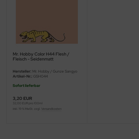
ini Model
leri
ata
O Collections
Mr. Hobby Color H44 Flesh /
Fleisch - Seidenmatt
NETIC
Hersteller:
Mr. Hobby / Gunze Sangyo
tty Hawk Model
Artikel-Nr.:
GSH044
Sofort lieferbar
tare
3,20 EUR
ick
32,00 EUR pro 100ml
inkl. 19 % MwSt. zzgl.
Versandkosten
gic Factory
ASTER