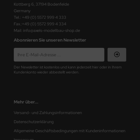
Kottberg 6, 37194 Bodenfelde
Germany
nu-Beemax
Tel.: +49 (0) 5572 999 4 333
Fax.:+49 (0) 5572 999 4 334
nda-Hobby
Mail: info@axels-modellbau-shop.de
gasus Hobbies
Abonnieren Sie unseren Newsletter
atz Nunu
usmodel
Der Newsletter ist kostenlos und kann jederzeit hier oder in Ihrem
Kundenkonto wieder abbestellt werden.
ar Lights
ntos Model
Mehr über...
vell
Versand- und Zahlungsinformationen
ich.Models
Datenschutzerklärung
Allgemeine Geschäftsbedingungen mit Kundeninformationen
den
Impressum