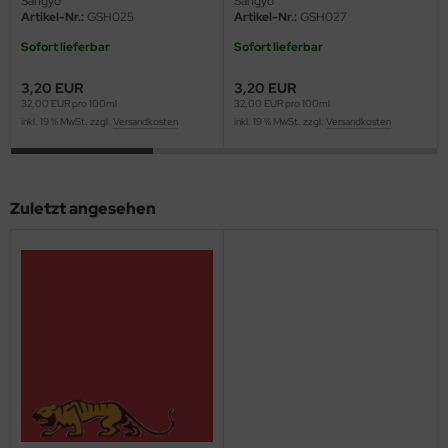
Sangyo
Sangyo
Artikel-Nr.:
GSH025
Artikel-Nr.:
GSH027
ini Model
Sofort lieferbar
Sofort lieferbar
leri
3,20 EUR
3,20 EUR
32,00 EUR pro 100ml
32,00 EUR pro 100ml
ata
inkl. 19 % MwSt. zzgl.
Versandkosten
inkl. 19 % MwSt. zzgl.
Versandkosten
O Collections
NETIC
Zuletzt angesehen
tty Hawk Model
tare
ick
gic Factory
ASTER