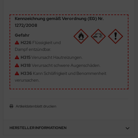
ler
Kennzeichnung gemäß Verordnung (EG) Nr.
yhawk
1272/2008
rces of Valor / Waltersons
Gefahr
H226
Flüssigkeit und
re Hobby
Dampf entzündbar.
H315
Verursacht Hautreizungen.
eedom Model Kits
H318
Verursacht schwere Augenschäden.
H336
Kann Schläfrigkeit und Benommenheit
jimi
verursachen.
ahleri
sPatch Models
Artikeldatenblatt drucken
cko Models
ow2B
HERSTELLER INFORMATIONEN