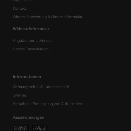
e Field Model
Kontakt
Widerrufsbelehrung & Widerrufsformular
bre Model
Widerrufsformular
HUMO-Kits
Angaben zur Lieferzeit
unkmodels
Cookie Einstellungen
ar Art
ecial Hobby
Informationen
ar-Decals
Öffnungszeiten & Ladengeschäft
yata
Sitemap
Hinweis zur Entsorgung von Altbatterien
kom
Auszeichnungen
miya