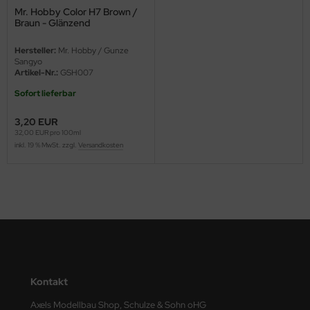
ster Box LTD
Mr. Hobby Color H7 Brown /
Braun - Glänzend
ster Tools
Hersteller:
Mr. Hobby / Gunze
Sangyo
ng Model
Artikel-Nr.:
GSH007
Sofort lieferbar
liput
3,20 EUR
niArt
32,00 EUR pro 100ml
inkl. 19 % MwSt. zzgl.
Versandkosten
nicraft
rage Hobby
delcollect
ebius Models
PC
Kontakt
Axels Modellbau Shop, Schulze & Sohn oHG
. Hobby / Gunze Sangyo