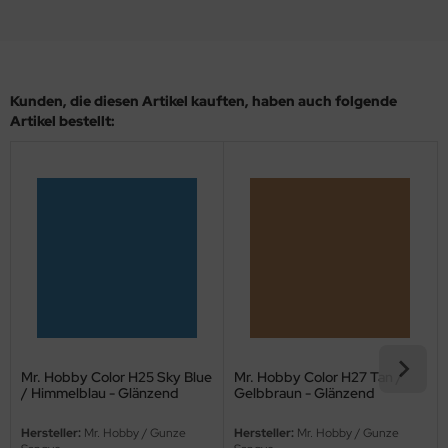
eat Wall Hobby
segawa
ller
Kunden, die diesen Artikel kauften, haben auch folgende
Artikel bestellt:
 Models
bby 2000
bby Boss
bby Craft
mbrol
LOVE KIT
Mr. Hobby Color H25 Sky Blue
Mr. Hobby Color H27 Tan /
/ Himmelblau - Glänzend
Gelbbraun - Glänzend
G Models
Hersteller:
Mr. Hobby / Gunze
Hersteller:
Mr. Hobby / Gunze
M