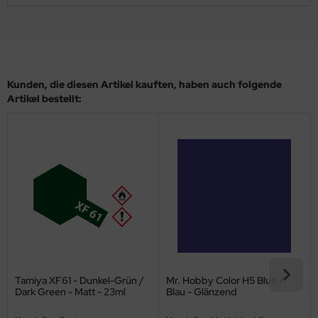
eat Wall Hobby
segawa
ller
Kunden, die diesen Artikel kauften, haben auch folgende
 Models
Artikel bestellt:
bby 2000
bby Boss
bby Craft
mbrol
LOVE KIT
G Models
Tamiya XF61 - Dunkel-Grün /
Mr. Hobby Color H5 Blue /
Dark Green - Matt - 23ml
Blau - Glänzend
M