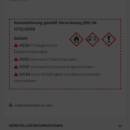
ler
yhawk
Kennzeichnung gemäß Verordnung (EG) Nr.
1272/2008
rces of Valor / Waltersons
Gefahr
re Hobby
H226
Flüssigkeit und
Dampf entzündbar.
eedom Model Kits
H315
Verursacht Hautreizungen.
H318
Verursacht schwere Augenschäden.
jimi
H336
Kann Schläfrigkeit und Benommenheit
verursachen.
ahleri
sPatch Models
Artikeldatenblatt drucken
cko Models
ow2B
HERSTELLER INFORMATIONEN