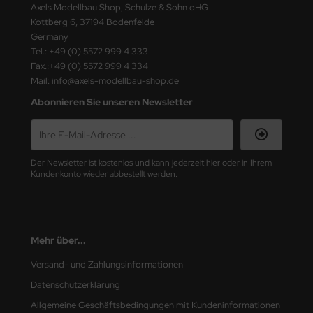
Axels Modellbau Shop, Schulze & Sohn oHG
Kottberg 6, 37194 Bodenfelde
nu-Beemax
Germany
Tel.: +49 (0) 5572 999 4 333
nda-Hobby
Fax.:+49 (0) 5572 999 4 334
Mail: info@axels-modellbau-shop.de
gasus Hobbies
Abonnieren Sie unseren Newsletter
atz Nunu
usmodel
Der Newsletter ist kostenlos und kann jederzeit hier oder in Ihrem
Kundenkonto wieder abbestellt werden.
ar Lights
ntos Model
vell
Mehr über...
Versand- und Zahlungsinformationen
ich.Models
Datenschutzerklärung
den
Allgemeine Geschäftsbedingungen mit Kundeninformationen