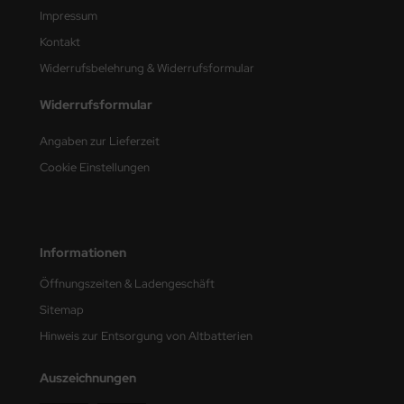
Impressum
e Field Model
Kontakt
bre Model
Widerrufsbelehrung & Widerrufsformular
HUMO-Kits
Widerrufsformular
unkmodels
Angaben zur Lieferzeit
Cookie Einstellungen
ar Art
ecial Hobby
ar-Decals
Informationen
Öffnungszeiten & Ladengeschäft
yata
Sitemap
kom
Hinweis zur Entsorgung von Altbatterien
miya
Auszeichnungen