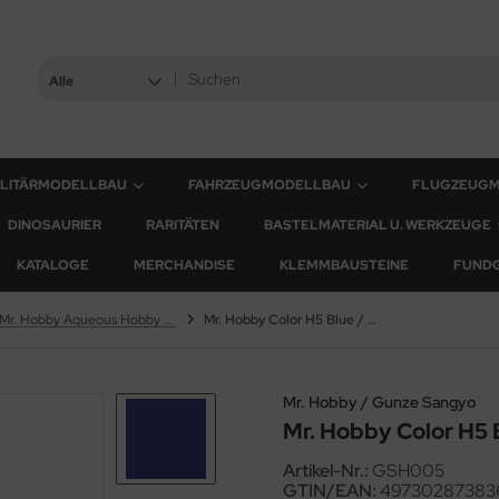
Alle
ILITÄRMODELLBAU
FAHRZEUGMODELLBAU
FLUGZEUG
DINOSAURIER
RARITÄTEN
BASTELMATERIAL U. WERKZEUGE
KATALOGE
MERCHANDISE
KLEMMBAUSTEINE
FUND
Mr. Hobby Aqueous Hobby Color
Mr. Hobby Color H5 Blue / Blau - Glänzend
Mr. Hobby / Gunze Sangyo
Mr. Hobby Color H5 
Artikel-Nr.:
GSH005
GTIN/EAN:
49730287383