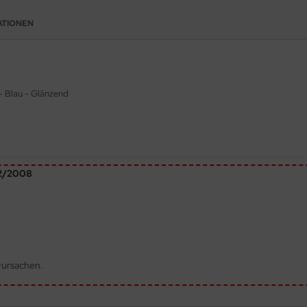
ATIONEN
- Blau - Glänzend
72/2008
rursachen.