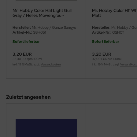
eat Wall Hobby
Mr. Hobby Color H51 Light Gull
Mr. Hobby Color H11 Wh
segawa
Gray / Helles Möwengrau -
Matt
Glänzend
Hersteller:
Mr. Hobby / Gunze Sangyo
Hersteller:
Mr. Hobby / Gu
ller
Artikel-Nr.:
GSH051
Artikel-Nr.:
GSH011
 Models
Sofort lieferbar
Sofort lieferbar
3,20 EUR
3,20 EUR
bby 2000
32,00 EUR pro 100ml
32,00 EUR pro 100ml
inkl. 19 % MwSt. zzgl.
Versandkosten
inkl. 19 % MwSt. zzgl.
Versandkos
bby Boss
bby Craft
mbrol
Zuletzt angesehen
LOVE KIT
G Models
M