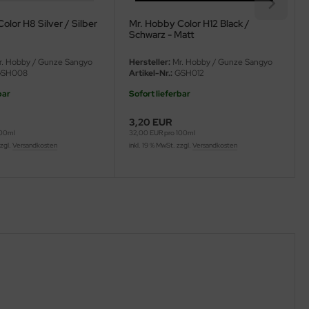
olor H8 Silver / Silber
Mr. Hobby Color H12 Black /
Schwarz - Matt
. Hobby / Gunze Sangyo
Hersteller:
Mr. Hobby / Gunze Sangyo
SH008
Artikel-Nr.:
GSH012
bar
Sofort lieferbar
3,20 EUR
100ml
32,00 EUR pro 100ml
zzgl.
Versandkosten
inkl. 19 % MwSt. zzgl.
Versandkosten