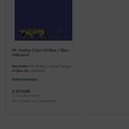
ini Model
leri
ata
O Collections
Mr. Hobby Color H5 Blue / Blau -
Glänzend
NETIC
Hersteller:
Mr. Hobby / Gunze Sangyo
tty Hawk Model
Artikel-Nr.:
GSH005
Sofort lieferbar
tare
3,20 EUR
ick
32,00 EUR pro 100ml
inkl. 19 % MwSt. zzgl.
Versandkosten
gic Factory
ASTER