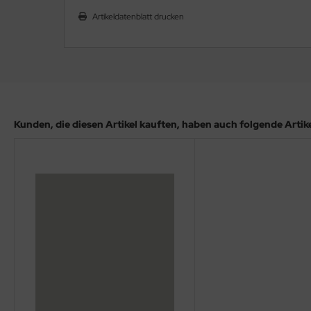
ler
Artikeldatenblatt drucken
yhawk
rces of Valor / Waltersons
re Hobby
Kunden, die diesen Artikel kauften, haben auch folgende Artikel
eedom Model Kits
jimi
ahleri
sPatch Models
cko Models
ow2B