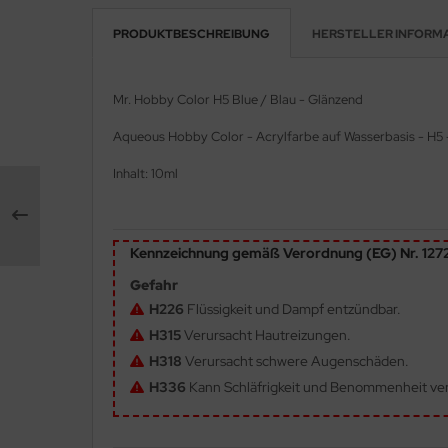
PRODUKTBESCHREIBUNG
HERSTELLER INFORM
e Field Model 1:35
rson Modelsport
bre Model - 1:35
assy Hobby
Mr. Hobby Color H5 Blue / Blau - Glänzend
ar Art / Glow 2B 1:35
MK
Aqueous Hobby Color - Acrylfarbe auf Wasserbasis - H5 
nstige Hersteller
eatex
Inhalt: 10ml
kom 1:35
s Werk
Kennzeichnung gemäß Verordnung (EG) Nr. 12
miya 1:35
luxe Materials
Gefahr
under Model 1:35
ODELKITS
H226
Flüssigkeit und Dampf entzündbar.
H315
Verursacht Hautreizungen.
umpeter 1:35
agon Models
H318
Verursacht schwere Augenschäden.
ezda 1:35
uard
H336
Kann Schläfrigkeit und Benommenheit ve
behör Maßstab 1:35
ergreen Scale Models