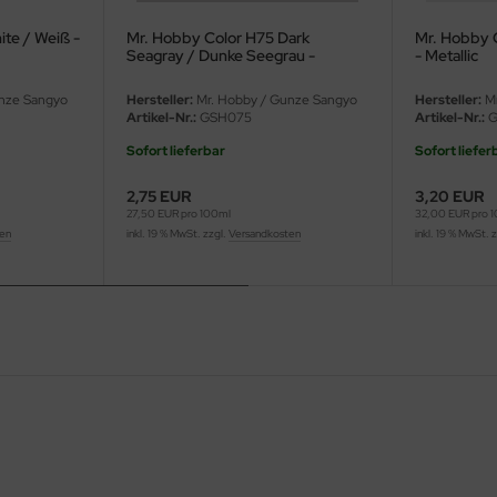
ite / Weiß -
Mr. Hobby Color H75 Dark
Mr. Hobby C
Seagray / Dunke Seegrau -
- Metallic
Seidenmatt
nze Sangyo
Hersteller:
Mr. Hobby / Gunze Sangyo
Hersteller:
Mr
Artikel-Nr.:
GSH075
Artikel-Nr.:
G
Sofort lieferbar
Sofort liefer
2,75 EUR
3,20 EUR
27,50 EUR pro 100ml
32,00 EUR pro 
ten
inkl. 19 % MwSt. zzgl.
Versandkosten
inkl. 19 % MwSt. 