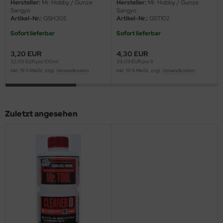
Hersteller:
Mr. Hobby / Gunze
Hersteller:
Mr. Hobby / Gunze
ster Box LTD
Sangyo
Sangyo
Artikel-Nr.:
GSH305
Artikel-Nr.:
GST102
ster Tools
Sofort lieferbar
Sofort lieferbar
ng Model
3,20 EUR
4,30 EUR
32,00 EUR pro 100ml
39,09 EUR pro 1l
liput
inkl. 19 % MwSt. zzgl.
Versandkosten
inkl. 19 % MwSt. zzgl.
Versandkosten
niArt
Zuletzt angesehen
nicraft
rage Hobby
delcollect
ebius Models
PC
. Hobby / Gunze Sangyo