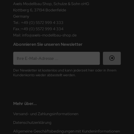
Axels Modellbau Shop, Schulze & Sohn oHG
e Field Model
Kottberg 6, 37194 Bodenfelde
Germany
bre Model
Tel.: +49 (0) 5572 999 4 333
Fax.:+49 (0) 5572 999 4 334
HUMO-Kits
Mail: info@axels-modellbau-shop.de
Abonnieren Sie unseren Newsletter
unkmodels
ar Art
ecial Hobby
Der Newsletter ist kostenlos und kann jederzeit hier oder in Ihrem
Kundenkonto wieder abbestellt werden.
ar-Decals
yata
Mehr über...
kom
Versand- und Zahlungsinformationen
miya
Datenschutzerklärung
Allgemeine Geschäftsbedingungen mit Kundeninformationen