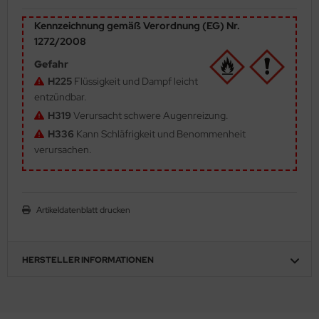
ler
Kennzeichnung gemäß Verordnung (EG) Nr.
1272/2008
yhawk
Gefahr
rces of Valor / Waltersons
H225
Flüssigkeit und Dampf leicht
entzündbar.
re Hobby
H319
Verursacht schwere Augenreizung.
H336
Kann Schläfrigkeit und Benommenheit
eedom Model Kits
verursachen.
jimi
ahleri
Artikeldatenblatt drucken
sPatch Models
HERSTELLER INFORMATIONEN
cko Models
ow2B