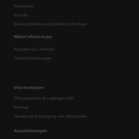
undermodel
Impressum
ger Model
Kontakt
Widerrufsbelehrung & Widerrufsformular
umpeter
Widerrufsformular
lejo
Angaben zur Lieferzeit
spid Models
Cookie Einstellungen
ezda
Informationen
Öffnungszeiten & Ladengeschäft
Sitemap
Hinweis zur Entsorgung von Altbatterien
Auszeichnungen