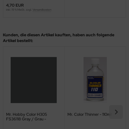
4,70 EUR
ini Model
inkl. 19 % MwSt. zzgl.
Versandkosten
leri
ata
Kunden, die diesen Artikel kauften, haben auch folgende
Artikel bestellt:
O Collections
NETIC
tty Hawk Model
tare
ick
gic Factory
Mr. Hobby Color H305
Mr. Color Thinner - 110ml
FS36118 Gray / Grau -
ASTER
Seidenmatt