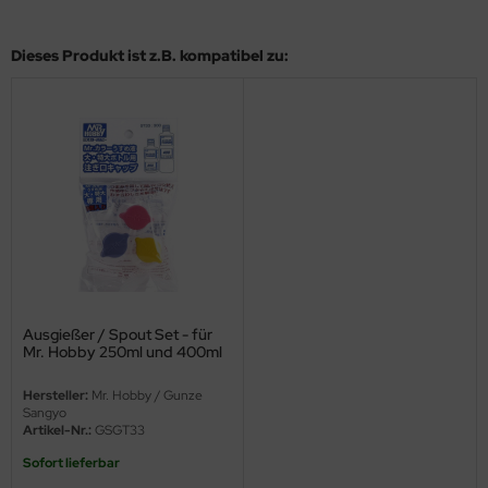
eat Wall Hobby
segawa
Dieses Produkt ist z.B. kompatibel zu:
ller
 Models
bby 2000
bby Boss
bby Craft
Ausgießer / Spout Set - für
mbrol
Mr. Hobby 250ml und 400ml
Flaschen - 3 Stück
LOVE KIT
Hersteller:
Mr. Hobby / Gunze
Sangyo
G Models
Artikel-Nr.:
GSGT33
Sofort lieferbar
M