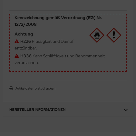
ler
Kennzeichnung gemäß Verordnung (EG) Nr.
yhawk
1272/2008
rces of Valor / Waltersons
Achtung
H226
Flüssigkeit und Dampf
re Hobby
entzündbar.
H336
Kann Schläfrigkeit und Benommenheit
eedom Model Kits
verursachen.
jimi
ahleri
Artikeldatenblatt drucken
sPatch Models
HERSTELLER INFORMATIONEN
cko Models
ow2B