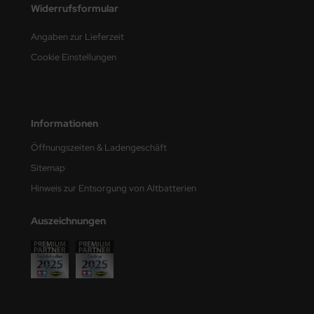
Widerrufsformular
e Field Model
Angaben zur Lieferzeit
bre Model
Cookie Einstellungen
HUMO-Kits
unkmodels
Informationen
ar Art
Öffnungszeiten & Ladengeschäft
ecial Hobby
Sitemap
Hinweis zur Entsorgung von Altbatterien
ar-Decals
Auszeichnungen
yata
kom
miya