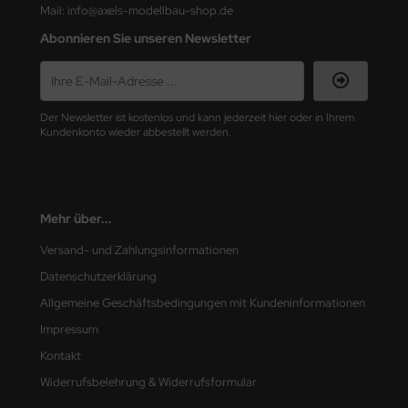
Mail: info@axels-modellbau-shop.de
nu-Beemax
Abonnieren Sie unseren Newsletter
nda-Hobby
gasus Hobbies
Der Newsletter ist kostenlos und kann jederzeit hier oder in Ihrem
Kundenkonto wieder abbestellt werden.
atz Nunu
usmodel
Mehr über...
ar Lights
Versand- und Zahlungsinformationen
ntos Model
Datenschutzerklärung
Allgemeine Geschäftsbedingungen mit Kundeninformationen
vell
Impressum
ich.Models
Kontakt
Widerrufsbelehrung & Widerrufsformular
den