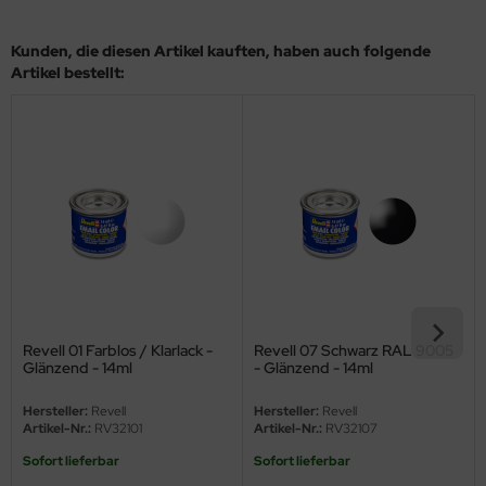
eat Wall Hobby
Kunden, die diesen Artikel kauften, haben auch folgende
segawa
Artikel bestellt:
ller
 Models
bby 2000
bby Boss
bby Craft
mbrol
Revell 01 Farblos / Klarlack -
Revell 07 Schwarz RAL 9005
Glänzend - 14ml
- Glänzend - 14ml
LOVE KIT
Hersteller:
Revell
Hersteller:
Revell
G Models
Artikel-Nr.:
RV32101
Artikel-Nr.:
RV32107
Sofort lieferbar
Sofort lieferbar
M