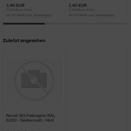
2,40 EUR
2,40 EUR
ini Model
17,14 EUR pro 100ml
17,14 EUR pro 100ml
inkl. 19 % MwSt. zzgl.
Versandkosten
inkl. 19 % MwSt. zzgl.
Versandkosten
leri
ata
Zuletzt angesehen
O Collections
NETIC
tty Hawk Model
tare
ick
gic Factory
Revell 365 Patinagrün RAL
6000 - Seidenmatt - 14ml
ASTER