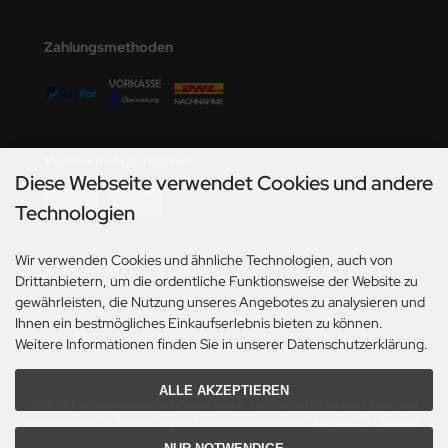
undermodel
ger Model
Zahlungsmethoden
umpeter
lejo
Versandmöglichkeiten
spid Models
Diese Webseite verwendet Cookies und andere
Technologien
ezda
Wir verwenden Cookies und ähnliche Technologien, auch von
Social Media
Drittanbietern, um die ordentliche Funktionsweise der Website zu
gewährleisten, die Nutzung unseres Angebotes zu analysieren und
Ihnen ein bestmögliches Einkaufserlebnis bieten zu können.
Weitere Informationen finden Sie in unserer Datenschutzerklärung.
ALLE AKZEPTIEREN
*Gilt für Lieferungen innerhalb Deutschlands. Lieferzeiten für andere Länder und
Informationen zur Berechnung des Liefertermins siehe hier:
Angaben zur Lieferzeit.