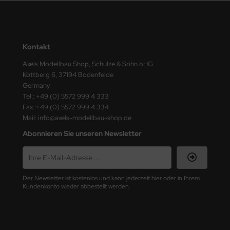
nu-Beemax
nda-Hobby
Kontakt
gasus Hobbies
Axels Modellbau Shop, Schulze & Sohn oHG
Kottberg 6, 37194 Bodenfelde
Germany
atz Nunu
Tel.: +49 (0) 5572 999 4 333
Fax.:+49 (0) 5572 999 4 334
usmodel
Mail: info@axels-modellbau-shop.de
ar Lights
Abonnieren Sie unseren Newsletter
ntos Model
vell
Der Newsletter ist kostenlos und kann jederzeit hier oder in Ihrem
Kundenkonto wieder abbestellt werden.
ich.Models
den