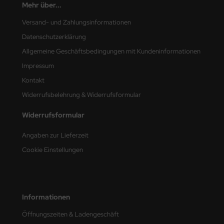
Mehr über...
e Field Model
Versand- und Zahlungsinformationen
bre Model
Datenschutzerklärung
Allgemeine Geschäftsbedingungen mit Kundeninformationen
HUMO-Kits
Impressum
unkmodels
Kontakt
Widerrufsbelehrung & Widerrufsformular
ar Art
Widerrufsformular
ecial Hobby
Angaben zur Lieferzeit
ar-Decals
Cookie Einstellungen
yata
kom
Informationen
miya
Öffnungszeiten & Ladengeschäft