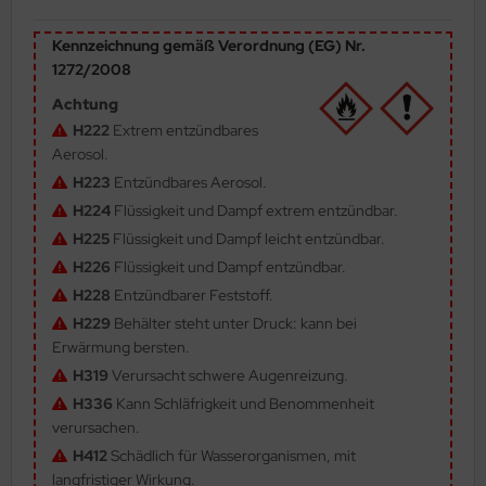
ler
Kennzeichnung gemäß Verordnung (EG) Nr.
1272/2008
yhawk
Achtung
rces of Valor / Waltersons
H222
Extrem entzündbares
Aerosol.
re Hobby
H223
Entzündbares Aerosol.
H224
Flüssigkeit und Dampf extrem entzündbar.
eedom Model Kits
H225
Flüssigkeit und Dampf leicht entzündbar.
jimi
H226
Flüssigkeit und Dampf entzündbar.
H228
Entzündbarer Feststoff.
ahleri
H229
Behälter steht unter Druck: kann bei
Erwärmung bersten.
sPatch Models
H319
Verursacht schwere Augenreizung.
cko Models
H336
Kann Schläfrigkeit und Benommenheit
verursachen.
ow2B
H412
Schädlich für Wasserorganismen, mit
langfristiger Wirkung.