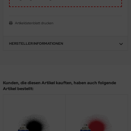
eat Wall Hobby
segawa
Artikeldatenblatt drucken
ller
 Models
HERSTELLER INFORMATIONEN
bby 2000
bby Boss
bby Craft
Kunden, die diesen Artikel kauften, haben auch folgende
Artikel bestellt:
mbrol
LOVE KIT
G Models
M