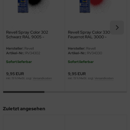
ini Model
leri
Revell Spray Color 302
Revell Spray Color 330
ata
Schwarz RAL 9005 -
Feuerrot RAL 3000 -
Seidenmatt - 100ml
Seidenmatt - 100ml
O Collections
Hersteller:
Revell
Hersteller:
Revell
Artikel-Nr.:
RV34302
Artikel-Nr.:
RV34330
NETIC
Sofort lieferbar
Sofort lieferbar
tty Hawk Model
9,95 EUR
9,95 EUR
inkl. 19 % MwSt. zzgl.
Versandkosten
inkl. 19 % MwSt. zzgl.
Versandkosten
tare
ick
Zuletzt angesehen
gic Factory
ASTER