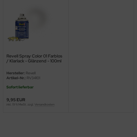
ster Box LTD
ster Tools
ng Model
liput
Revell Spray Color 01 Farblos
niArt
/ Klarlack - Glänzend - 100ml
nicraft
Hersteller:
Revell
Artikel-Nr.:
RV34101
rage Hobby
Sofort lieferbar
delcollect
9,95 EUR
inkl. 19 % MwSt. zzgl.
Versandkosten
ebius Models
PC
. Hobby / Gunze Sangyo